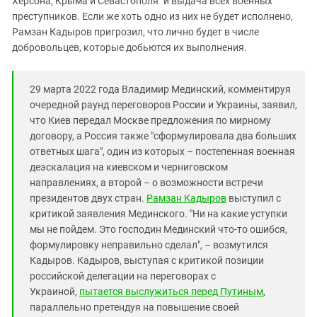
Херсона, Крыма и Севастополя" и выдача всех военных
Южный Кавказ
преступников. Если же хоть одно из них не будет исполнено,
ЮФО
Рамзан Кадыров пригрозил, что лично будет в числе
добровольцев, которые добьются их выполнения.
29 марта 2022 года Владимир Мединский, комментируя
очередной раунд переговоров России и Украины, заявил,
что Киев передал Москве предложения по мирному
договору, а Россия также "сформулировала два больших
ответных шага", один из которых – постепенная военная
деэскалация на киевском и черниговском
направлениях, а второй – о возможности встречи
президентов двух стран.
Рамзан Кадыров
выступил с
критикой заявления Мединского. "Ни на какие уступки
мы не пойдем. Это господин Мединский что-то ошибся,
формулировку неправильно сделал", – возмутился
Кадыров. Кадыров, выступая с критикой позиции
российской делегации на переговорах с
Украиной,
пытается выслужиться перед Путиным
,
параллельно претендуя на повышение своей