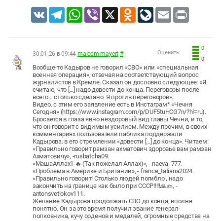
VK
Telegram
WhatsApp
Viber
X
Odnoklassniki
LiveJournal
Email
Print
0
Оценить:
30.01.26 в 09:44
malcom.mayert
#
0
Вообще-то Кадыров не говорил «СВО» или «специальная
военная операция», отвечая на соответствующий вопрос
журналистов в Кремле. Сказал он дословно следующее: «Я
считаю, что [...] надо довести до конца. Переговоры после
всего… столько сделано. Я против переговоров».
Видео. с этим его заявление есть в Инстаграм* «Чечня
Сегодня» (https://www.instagram.com/p/DUF5tuHCG7n/?hl=ru).
Бросается в глаза явно нездоровый вид главы Чечни, и то,
что он говорит с видимым усилием. Между прочим, в своих
комментариях пользователи паблика поддержали
Кадырова. в его стремлении «довести [...] до конца». Читаем:
«Правильно говорит рамзан ахматович здоровье вам рамзан
Ахматовичу», -rusbatcha09.
«МашаАллах1 🔥 (Так пожелал Аллах)», - naeva_777.
«Проблема в Америке и Британии», - france_tatiana2024.
«Правильно говорит! Столько людей погибло , надо
закончить на границе как было при СССР!!!!!🙏✊», -
antonsvetlokov111.
Желание Кадырова продолжать СВО до конца, вполне
понятно. Он за это время получил звание генерал-
полковника, кучу орденов и медалей, огромные средства на