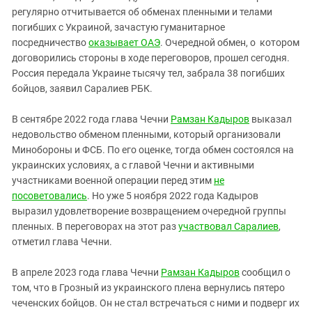
регулярно отчитывается об обменах пленными и телами
погибших с Украиной, зачастую гуманитарное
посредничество
оказывает ОАЭ
. Очередной обмен, о котором
договорились стороны в ходе переговоров, прошел сегодня.
Россия передала Украине тысячу тел, забрала 38 погибших
бойцов, заявил Саралиев РБК.
В сентябре 2022 года глава Чечни
Рамзан Кадыров
выказал
недовольство обменом пленными, который организовали
Минобороны и ФСБ. По его оценке, тогда обмен состоялся на
украинских условиях, а с главой Чечни и активными
участниками военной операции перед этим
не
посоветовались
. Но уже 5 ноября 2022 года Кадыров
выразил удовлетворение возвращением очередной группы
пленных. В переговорах на этот раз
участвовал Саралиев
,
отметил глава Чечни.
В апреле 2023 года глава Чечни
Рамзан Кадыров
сообщил о
том, что в Грозный из украинского плена вернулись пятеро
чеченских бойцов. Он не стал встречаться с ними и подверг их