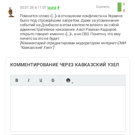
0
Оценить:
30.01.26 в 11:07
launa
#
0
Помнится слово «[...]» в отношении конфликта на Украине
было под строжайшим запретом. Даже за упоминание
событий на Донбассе в этом контексте влекло за собой
административное наказание. А вот Рамзан Кадыров
открыто говорит именно «[...]», а не СВО. Понятно, что ему
ничего за это не будет.
[Комментарий отредактирован модератором интернет-СМИ
"Кавказский Узел"]
КОММЕНТИРОВАНИЕ ЧЕРЕЗ КАВКАЗСКИЙ УЗЕЛ