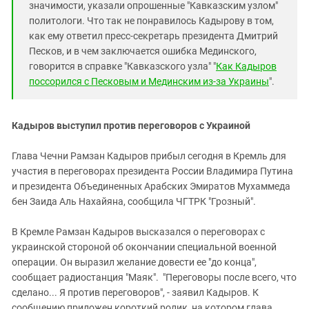
значимости, указали опрошенные "Кавказским узлом"
политологи. Что так не понравилось Кадырову в том,
как ему ответил пресс-секретарь президента Дмитрий
Песков, и в чем заключается ошибка Мединского,
говорится в справке "Кавказского узла" "
Как Кадыров
поссорился с Песковым и Мединским из-за Украины
".
Кадыров выступил против переговоров с Украиной
Глава Чечни Рамзан Кадыров прибыл сегодня в Кремль для
участия в переговорах президента России Владимира Путина
и президента Объединенных Арабских Эмиратов Мухаммеда
бен Заида Аль Нахайяна, сообщила ЧГТРК "Грозный".
В Кремле Рамзан Кадыров высказался о переговорах с
украинской стороной об окончании специальной военной
операции. Он выразил желание довести ее "до конца",
сообщает радиостанция "Маяк". "Переговоры после всего, что
сделано... Я против переговоров", - заявил Кадыров. К
сообщению приложен короткий ролик, на котором глава