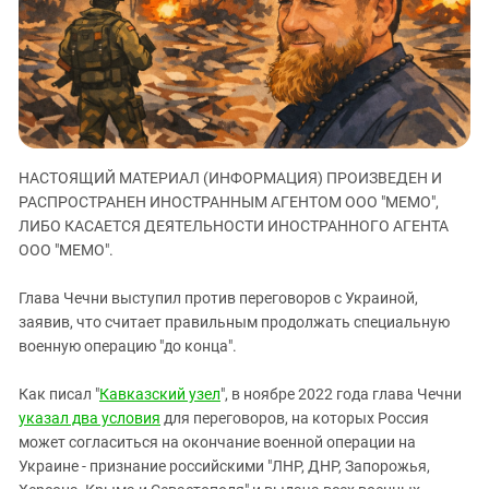
ЗАСТАВЛЯЕТ
Дагестан
КАВКАЗ ЗА ПАЛЕСТИНУ
Ингушетия
ИНАКОМЫСЛИЕ В ЧЕЧНЕ
Кабардино-Балкария
ПРЕСЛЕДОВАНИЕ АКТИВИСТОВ
МОБИЛИЗАЦИЯ И ПРОТЕСТЫ
Калмыкия
Карачаево-Черкесия
НАСТОЯЩИЙ МАТЕРИАЛ (ИНФОРМАЦИЯ) ПРОИЗВЕДЕН И
Краснодарский край
РАСПРОСТРАНЕН ИНОСТРАННЫМ АГЕНТОМ ООО "МЕМО",
Нагорный Карабах
ЛИБО КАСАЕТСЯ ДЕЯТЕЛЬНОСТИ ИНОСТРАННОГО АГЕНТА
ООО "МЕМО".
Российская Федерация
Ростовская область
Глава Чечни выступил против переговоров с Украиной,
заявив, что считает правильным продолжать специальную
Северная Осетия - Алания
военную операцию "до конца".
СКФО
Ставропольский край
Как писал "
Кавказский узел
", в ноябре 2022 года глава Чечни
указал два условия
для переговоров, на которых Россия
Чечня
может согласиться на окончание военной операции на
Южная Осетия
Украине - признание российскими "ЛНР, ДНР, Запорожья,