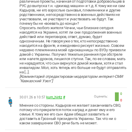
различные проекты, начиная от подготовки добровольцев в
РУС до выпуска т.н. «джихад-машин» и т.д. К тому же ни сам
Кадыров, ни его взрослые сыновья, племянники и другие
родственники, непосредственно в военных действиях не
участвовали, не участвуют и участвовать не будут. Так
почему бы не «воевать до конца»?
Спросить любого жителя Чечни, чьи близкие сегодня
находятся на Украине, хотят ли они продолжения военных
действий или переговоров, ответ, думаю, будет
однозначным. Не говоря уже о тех, кто непосредственно
находится на фронте, и ежедневно рискует жизнью. Совсем
недавно племянника моей однокашницы по ВУЗу привезли
домой с Украины. Получил тяжелые ранения при обстреле
или налете дронов, лишился ступни. Так, по ее словам, мать
не нарадуется, что сын вернулся домой живым, хотя и стал
инвалидом. Мол, хоть теперь его больше не будут отправлять
на [...].
[Комментарий отредактирован модератором интернет-СМИ
"Кавказский Узел"]
0
Оценить:
30.01.26 в 10:57
kum_hintz
#
0
Мнение со стороны. Кадыров не желает заканчивать СВО,
потому что прекратится поток наград и денег ему и его
семье. К тому же его сын Адам обещал захватить и
доставить в Грозный президента Украины. Так что ни о
каком завершении СВО речи быть не может.