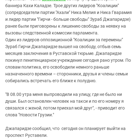
Южный Кавказ
баннера Кахи Каладзе. Трое других лидеров "Коалиции"
ЮФО
(сопредседатели партии "Ахали" Ника Мелия и Ника Гварамия
и лидер партии "Гирчи - больше свободы" Зураб Джапаридзе)
ранее были приговорены к лишению свободы за неявку на
вызовы следственной комиссии парламента.
Один из лидеров оппозиционной "Коалиции за перемены"
Зураб Гирчи Джапаридзе вышел на свободу, отбыв семь
месяцев заключения в Руставской тюрьме. Джапаридзе
покинул пенитенциарное учреждение сегодня рано утром. По
словам политика, его освободили немного раньше
назначенного времени – сторонники, друзья и члены семьи
собирались встречать его ближе к полудню.
"В 08.00 утра меня выпроводили на улицу, где не было ни
души. Был остановлен человек на такси и по его номеру я
связался с женой, потом приехал мой друг", - приводит его
слова "Новости Грузии."
Джапаридзе сообщил, что сегодня он планирует выйти на
проспект Руставели.