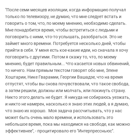
"После семи месяцев изоляции, когда информацию получал
только по телевизору, не думаю, что мне следует встать и
говорить о том, что, по моему мнению, необходимо сделать.
Мне понадобится время, чтобы встретиться с людьми и
поговорить с ними, что-то услышать, разобраться. Это не
займет много времени. Потребуется несколько дней, чтобы
прийти в себя. У меня есть кое-какие идеи, но сначала я хочу
поговорить с другими. Потом я скажу то, что, по моему
мнению, будет правильным... Что касается новых обвинений,
то ничего. Нам прямым текстом говорят обо мне, Элене
Хоштарии, Нике Гварамии, Георгии Вашадзе, что на время
отпустят, чтобы вы снова почувствовали, что такое свобода,
а затем решили, должны или молчать, или покинуть страну.
Никто этого делать не будет. Я никуда не собираюсь уезжать,
и никто не намерен, насколько я знаю этих людей, а я думаю,
что знаю их хорошо. Моя задача рассчитывать, что у нас
может быть очень мало времени, и использовать это
небольшое время, пока мы находимся на свободе, как можно
эффективнее", - процитировало его "Интерпрессньюс".