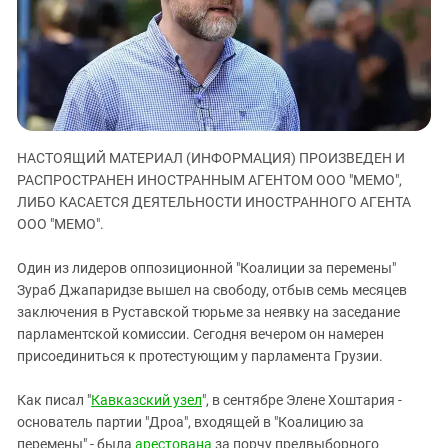
ЗАСТАВЛЯЕТ
Дагестан
КАВКАЗ ЗА ПАЛЕСТИНУ
Ингушетия
ИНАКОМЫСЛИЕ В ЧЕЧНЕ
Кабардино-Балкария
ПРЕСЛЕДОВАНИЕ АКТИВИСТОВ
МОБИЛИЗАЦИЯ И ПРОТЕСТЫ
Калмыкия
Карачаево-Черкесия
НАСТОЯЩИЙ МАТЕРИАЛ (ИНФОРМАЦИЯ) ПРОИЗВЕДЕН И
Краснодарский край
РАСПРОСТРАНЕН ИНОСТРАННЫМ АГЕНТОМ ООО "МЕМО",
ЛИБО КАСАЕТСЯ ДЕЯТЕЛЬНОСТИ ИНОСТРАННОГО АГЕНТА
Нагорный Карабах
ООО "МЕМО".
Российская Федерация
Ростовская область
Один из лидеров оппозиционной "Коалиции за перемены"
Зураб Джапаридзе вышел на свободу, отбыв семь месяцев
Северная Осетия - Алания
заключения в Руставской тюрьме за неявку на заседание
СКФО
парламентской комиссии. Сегодня вечером он намерен
присоединиться к протестующим у парламента Грузии.
Ставропольский край
Чечня
Как писал "
Кавказский узел
", в сентябре Элене Хоштария -
Южная Осетия
основатель партии "Дроа", входящей в "Коалицию за
перемены" - была
арестована
за порчу предвыборного