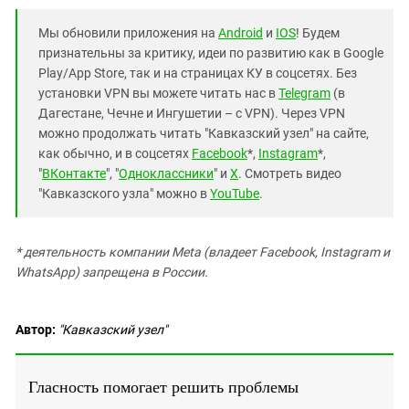
Мы обновили приложения на
Android
и
IOS
! Будем
признательны за критику, идеи по развитию как в Google
Play/App Store, так и на страницах КУ в соцсетях. Без
установки VPN вы можете читать нас в
Telegram
(в
Дагестане, Чечне и Ингушетии – с VPN). Через VPN
можно продолжать читать "Кавказский узел" на сайте,
как обычно, и в соцсетях
Facebook
*,
Instagram
*,
"
ВКонтакте
", "
Одноклассники
" и
X
. Смотреть видео
"Кавказского узла" можно в
YouTube
.
* деятельность компании Meta (владеет Facebook, Instagram и
WhatsApp) запрещена в России.
Автор:
"Кавказский узел"
Гласность помогает решить проблемы