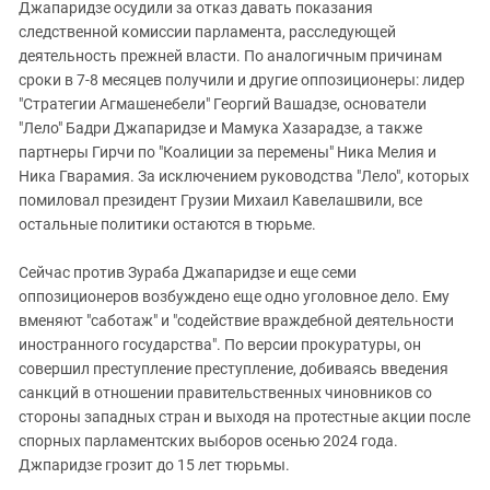
Джапаридзе осудили за отказ давать показания
следственной комиссии парламента, расследующей
деятельность прежней власти. По аналогичным причинам
сроки в 7-8 месяцев получили и другие оппозиционеры: лидер
"Стратегии Агмашенебели" Георгий Вашадзе, основатели
"Лело" Бадри Джапаридзе и Мамука Хазарадзе, а также
партнеры Гирчи по "Коалиции за перемены" Ника Мелия и
Ника Гварамия. За исключением руководства "Лело", которых
помиловал президент Грузии Михаил Кавелашвили, все
остальные политики остаются в тюрьме.
Сейчас против Зураба Джапаридзе и еще семи
оппозиционеров возбуждено еще одно уголовное дело. Ему
вменяют "саботаж" и "содействие враждебной деятельности
иностранного государства". По версии прокуратуры, он
совершил преступление преступление, добиваясь введения
санкций в отношении правительственных чиновников со
стороны западных стран и выходя на протестные акции после
спорных парламентских выборов осенью 2024 года.
Джпаридзе грозит до 15 лет тюрьмы.