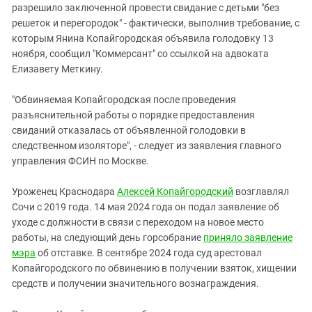
Южный Кавказ
разрешило заключенной провести свидание с детьми "без
решеток и перегородок" - фактически, выполнив требование, с
ЮФО
которым Янина Копайгородская объявила голодовку 13
ноября, сообщил "Коммерсант" со ссылкой на адвоката
Елизавету Меткину.
"Обвиняемая Копайгородская после проведения
разъяснительной работы о порядке предоставления
свиданий отказалась от объявленной голодовки в
следственном изоляторе", - следует из заявления главного
управления ФСИН по Москве.
Уроженец Краснодара
Алексей Копайгородский
возглавлял
Сочи с 2019 года. 14 мая 2024 года он подал заявление об
уходе с должности в связи с переходом на новое место
работы, на следующий день горсобрание
приняло заявление
мэра
об отставке. В сентябре 2024 года суд арестовал
Копайгородского по обвинению в получении взяток, хищении
средств и получении значительного вознаграждения.