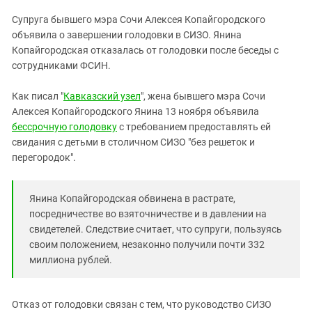
ЗАСТАВЛЯЕТ
Дагестан
Супруга бывшего мэра Сочи Алексея Копайгородского
КАВКАЗ ЗА ПАЛЕСТИНУ
Ингушетия
объявила о завершении голодовки в СИЗО. Янина
ИНАКОМЫСЛИЕ В ЧЕЧНЕ
Копайгородская отказалась от голодовки после беседы с
Кабардино-Балкария
ПРЕСЛЕДОВАНИЕ АКТИВИСТОВ
сотрудниками ФСИН.
МОБИЛИЗАЦИЯ И ПРОТЕСТЫ
Калмыкия
Как писал "
Кавказский узел
", жена бывшего мэра Сочи
Карачаево-Черкесия
Алексея Копайгородского Янина 13 ноября объявила
Краснодарский край
бессрочную голодовку
с требованием предоставлять ей
Нагорный Карабах
свидания с детьми в столичном СИЗО "без решеток и
перегородок".
Российская Федерация
Ростовская область
Янина Копайгородская обвинена в растрате,
Северная Осетия - Алания
посредничестве во взяточничестве и в давлении на
СКФО
свидетелей. Следствие считает, что супруги, пользуясь
своим положением, незаконно получили почти 332
Ставропольский край
миллиона рублей.
Чечня
Южная Осетия
Отказ от голодовки связан с тем, что руководство СИЗО