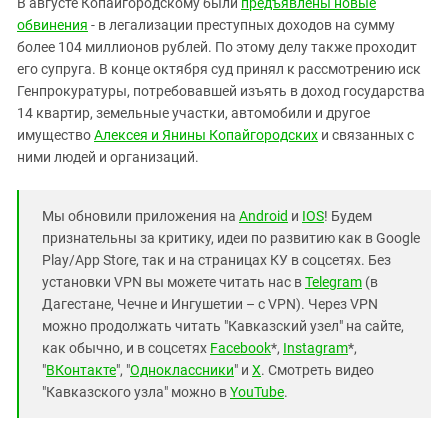
В августе Копайгородскому были
предъявлены новые
обвинения
- в легализации преступных доходов на сумму
более 104 миллионов рублей. По этому делу также проходит
его супруга. В конце октября суд принял к рассмотрению иск
Генпрокуратуры, потребовавшей изъять в доход государства
14 квартир, земельные участки, автомобили и другое
имущество
Алексея и Янины Копайгородских
и связанных с
ними людей и организаций.
Мы обновили приложения на
Android
и
IOS
! Будем
признательны за критику, идеи по развитию как в Google
Play/App Store, так и на страницах КУ в соцсетях. Без
установки VPN вы можете читать нас в
Telegram
(в
Дагестане, Чечне и Ингушетии – с VPN). Через VPN
можно продолжать читать "Кавказский узел" на сайте,
как обычно, и в соцсетях
Facebook
*,
Instagram
*,
"
ВКонтакте
", "
Одноклассники
" и
X
. Смотреть видео
"Кавказского узла" можно в
YouTube
.