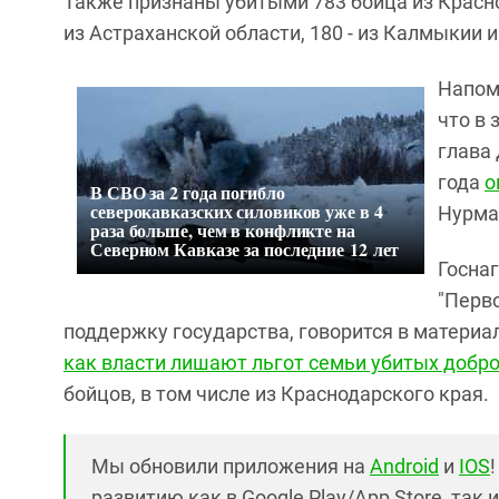
Также признаны убитыми 783 бойца из Краснод
из Астраханской области, 180 - из Калмыкии и 
Напом
что в 
глава
года
о
В СВО за 2 года погибло
северокавказских силовиков уже в 4
Нурма
раза больше, чем в конфликте на
Северном Кавказе за последние 12 лет
Госна
"Перв
поддержку государства, говорится в материал
как власти лишают льгот семьи убитых добр
бойцов, в том числе из Краснодарского края.
Мы обновили приложения на
Android
и
IOS
развитию как в Google Play/App Store, так 