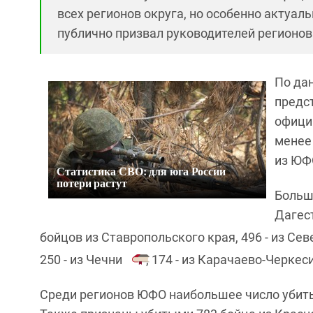
всех регионов округа, но особенно актуал
публично призвал руководителей регионов
По дан
предс
офици
менее 
из ЮФ
Статистика СВО: для юга России
потери растут
Больш
Дагес
бойцов из Ставропольского края, 496 - из Се
250 - из Чечни
, 174 - из Карачаево-Черкеси
Среди регионов ЮФО наибольшее число убитых