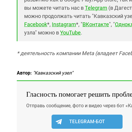
вы можете читать нас в
Telegram
(в Дагест
можно продолжать читать "Кавказский узел"
Facebook
*,
Instagram
*, "
ВКонтакте
", "
Однок
узла" можно в
YouTube
.
* деятельность компании Meta (владеет Faceb
Автор:
"Кавказский узел"
Гласность помогает решить пробл
Отправь сообщение, фото и видео через бот «К
TELEGRAM-БОТ