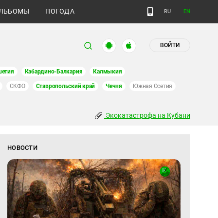
ЛЬБОМЫ
ПОГОДА
RU
EN
ВОЙТИ
шетия
Кабардино-Балкария
Калмыкия
СКФО
Ставропольский край
Чечня
Южная Осетия
Экокатастрофа на Кубани
НОВОСТИ