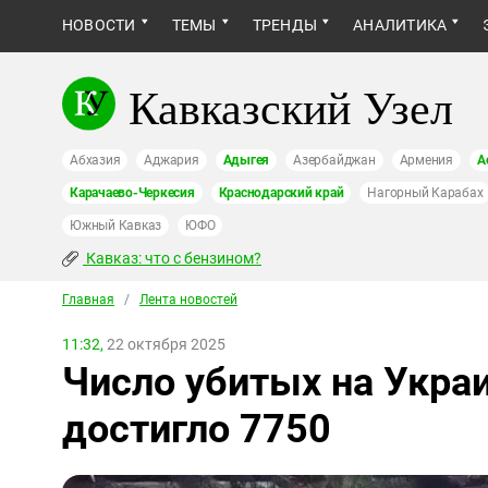
НОВОСТИ
ТЕМЫ
ТРЕНДЫ
АНАЛИТИКА
Кавказский Узел
Абхазия
Аджария
Адыгея
Азербайджан
Армения
А
Карачаево-Черкесия
Краснодарский край
Нагорный Карабах
Южный Кавказ
ЮФО
Кавказ: что с бензином?
Главная
/
Лента новостей
11:32,
22 октября 2025
Число убитых на Украи
достигло 7750