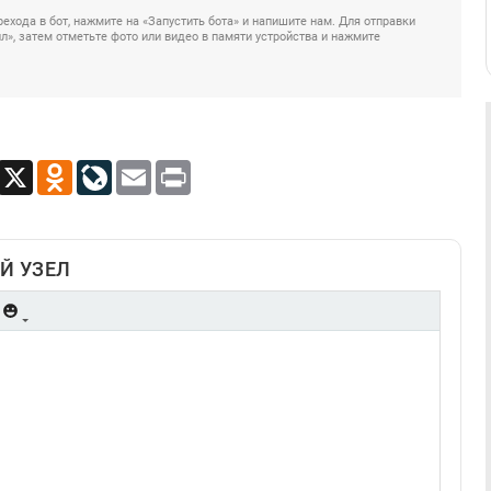
ехода в бот, нажмите на «Запустить бота» и напишите нам. Для отправки
», затем отметьте фото или видео в памяти устройства и нажмите
App
Viber
X
Odnoklassniki
LiveJournal
Email
Print
Й УЗЕЛ