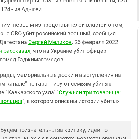
арского края, 753 - из Ростовской области, 635 -
124 - из Адыгеи.
ним, первым из представителей властей о том,
зоне СВО убит российский военный, сообщил
 Дагестана
Сергей Меликов
. 26 февраля 2022
н рассказал
, что на Украине убит офицер
гомед Гаджимагомедов.
грады, мемориальные доски и выступления на
ом канале" не гарантируют семьям убитых
е "Кавказского узла" "
Служили три товарища:
овольцев
", в котором описаны истории убитых
! Будем признательны за критику, идеи по
и на страницах КУ в соцсетях. Без установки VPN