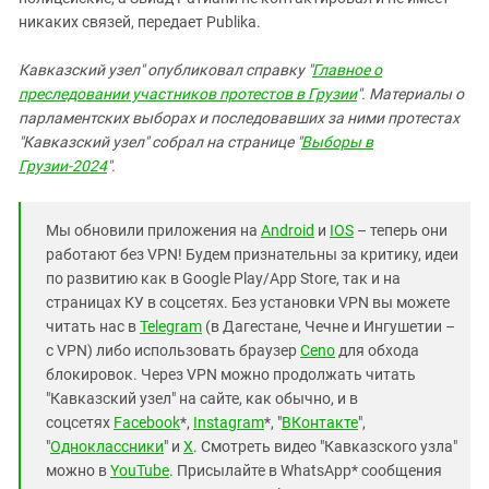
никаких связей, передает Publika.
Кавказский узел" опубликовал справку "
Главное о
преследовании участников протестов в Грузии
". Материалы о
парламентских выборах и последовавших за ними протестах
"Кавказский узел" собрал на странице "
Выборы в
Грузии-2024
".
Мы обновили приложения на
Android
и
IOS
– теперь они
работают без VPN! Будем признательны за критику, идеи
по развитию как в Google Play/App Store, так и на
страницах КУ в соцсетях. Без установки VPN вы можете
читать нас в
Telegram
(в Дагестане, Чечне и Ингушетии –
с VPN) либо использовать браузер
Ceno
для обхода
блокировок. Через VPN можно продолжать читать
"Кавказский узел" на сайте, как обычно, и в
соцсетях
Facebook
*,
Instagram
*, "
ВКонтакте
",
"
Одноклассники
" и
X
. Смотреть видео "Кавказского узла"
можно в
YouTube
. Присылайте в WhatsApp* сообщения