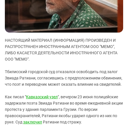
ЗАСТАВЛЯЕТ
Дагестан
КАВКАЗ ЗА ПАЛЕСТИНУ
Ингушетия
ИНАКОМЫСЛИЕ В ЧЕЧНЕ
Кабардино-Балкария
ПРЕСЛЕДОВАНИЕ АКТИВИСТОВ
МОБИЛИЗАЦИЯ И ПРОТЕСТЫ
Калмыкия
НАСТОЯЩИЙ МАТЕРИАЛ (ИНФОРМАЦИЯ) ПРОИЗВЕДЕН И
Карачаево-Черкесия
РАСПРОСТРАНЕН ИНОСТРАННЫМ АГЕНТОМ ООО "МЕМО",
Краснодарский край
ЛИБО КАСАЕТСЯ ДЕЯТЕЛЬНОСТИ ИНОСТРАННОГО АГЕНТА
Нагорный Карабах
ООО "МЕМО".
Российская Федерация
Тбилисский городской суд отказался освободить под залог
Ростовская область
Звиада Ратиани, согласившись с предположением обвинения,
что поэт и переводчик может оказать влияние на свидетелей.
Северная Осетия - Алания
СКФО
Как писал "
Кавказский узел
", вечером 23 июня полицейские
Ставропольский край
задержали поэта Звиада Ратиани во время ежедневной акции
протеста у здания парламента Грузии. По версии
Чечня
правоохранителей, Ратиани якобы ударил одного из них по
Южная Осетия
руке. Суд
заключил
Ратиани под стражу.