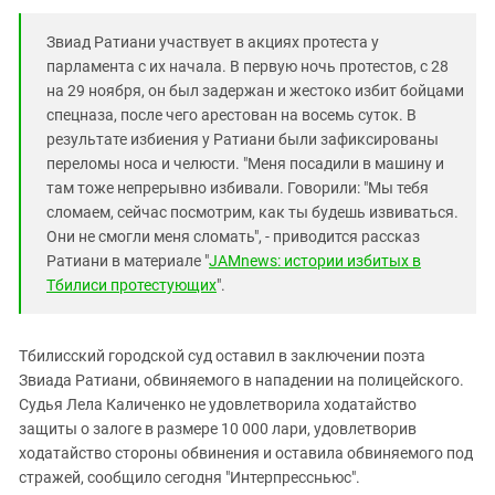
Южный Кавказ
ЮФО
Звиад Ратиани участвует в акциях протеста у
парламента с их начала. В первую ночь протестов, с 28
на 29 ноября, он был задержан и жестоко избит бойцами
спецназа, после чего арестован на восемь суток. В
результате избиения у Ратиани были зафиксированы
переломы носа и челюсти. "Меня посадили в машину и
там тоже непрерывно избивали. Говорили: "Мы тебя
сломаем, сейчас посмотрим, как ты будешь извиваться.
Они не смогли меня сломать", - приводится рассказ
Ратиани в материале "
JAMnews: истории избитых в
Тбилиси протестующих
".
Тбилисский городской суд оставил в заключении поэта
Звиада Ратиани, обвиняемого в нападении на полицейского.
Судья Лела Каличенко не удовлетворила ходатайство
защиты о залоге в размере 10 000 лари, удовлетворив
ходатайство стороны обвинения и оставила обвиняемого под
стражей, сообщило сегодня "Интерпрессньюс".