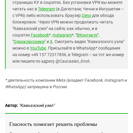
страницах КУ в соцсетях. Без установки VPN вы можете
читать нас в
Telegram
(в Дагестане, Чечне и Ингушетии –
с VPN) либо использовать браузер
Ceno
для обхода
блокировок. Через VPN можно продолжать читать
"Кавказский узел" на сайте, как обычно, и в
соцсетях
Facebook
*,
Instagram
*, "
ВКонтакте
",
"
Одноклассники
" и
X
. Смотреть видео "Кавказского узла"
можно в
YouTube
. Присылайте в WhatsApp* сообщения
на номер +49 157 72317856, в Telegram – на тот же номер
или пишите по адресу @Caucasian_Knot.
* деятельность компании Meta (владеет Facebook, Instagram и
WhatsApp) запрещена в России.
Автор:
"Кавказский узел"
Гласность помогает решить проблемы