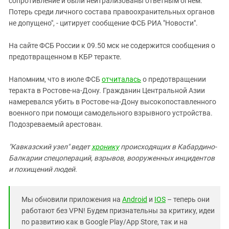
сопротивление и были нейтрализованы ответным огнем.
Южный Кавказ
Потерь среди личного состава правоохранительных органов
ЮФО
не допущено", - цитирует сообщение ФСБ РИА "Новости".
На сайте ФСБ России к 09.50 мск не содержится сообщения о
предотвращенном в КБР теракте.
Напомним, что в июле ФСБ
отчиталась
о предотвращении
теракта в Ростове-на-Дону. Гражданин Центральной Азии
намеревался убить в Ростове-на-Дону высокопоставленного
военного при помощи самодельного взрывного устройства.
Подозреваемый арестован.
"Кавказский узел" ведет
хронику
происходящих в Кабардино-
Балкарии спецопераций, взрывов, вооруженных инцидентов
и похищений людей.
Мы обновили приложения на
Android
и
IOS
– теперь они
работают без VPN! Будем признательны за критику, идеи
по развитию как в Google Play/App Store, так и на