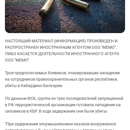
ЗАСТАВЛЯЕТ
Дагестан
КАВКАЗ ЗА ПАЛЕСТИНУ
Ингушетия
ИНАКОМЫСЛИЕ В ЧЕЧНЕ
Кабардино-Балкария
ПРЕСЛЕДОВАНИЕ АКТИВИСТОВ
МОБИЛИЗАЦИЯ И ПРОТЕСТЫ
Калмыкия
НАСТОЯЩИЙ МАТЕРИАЛ (ИНФОРМАЦИЯ) ПРОИЗВЕДЕН И
Карачаево-Черкесия
РАСПРОСТРАНЕН ИНОСТРАННЫМ АГЕНТОМ ООО "МЕМО",
Краснодарский край
ЛИБО КАСАЕТСЯ ДЕЯТЕЛЬНОСТИ ИНОСТРАННОГО АГЕНТА
Нагорный Карабах
ООО "МЕМО".
Российская Федерация
Трое предполагаемых боевиков, планировавших нападение
Ростовская область
на сотрудников правоохранительных органов республики,
убиты в Кабардино-Балкарии.
Северная Осетия - Алания
СКФО
По данным ФСБ, группа из трех последователей запрещенной
Ставропольский край
в РФ террористической организации готовила нападение на
силовиков в КБР. В ходе задержания они были убиты.
Чечня
Южная Осетия
"При задержании злоумышленники оказали вооруженное