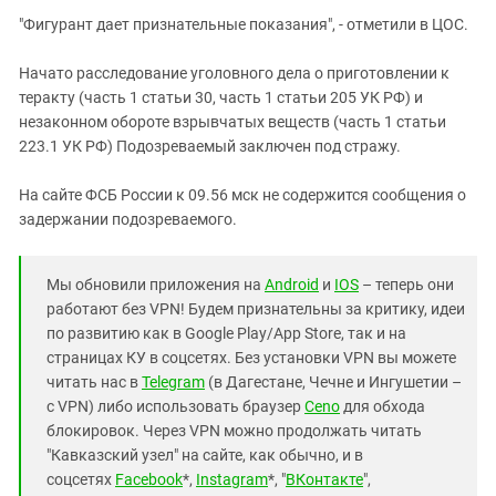
"Фигурант дает признательные показания", - отметили в ЦОС.
Начато расследование уголовного дела о приготовлении к
теракту (часть 1 статьи 30, часть 1 статьи 205 УК РФ) и
незаконном обороте взрывчатых веществ (часть 1 статьи
223.1 УК РФ) Подозреваемый заключен под стражу.
На сайте ФСБ России к 09.56 мск не содержится сообщения о
задержании подозреваемого.
Мы обновили приложения на
Android
и
IOS
– теперь они
работают без VPN! Будем признательны за критику, идеи
по развитию как в Google Play/App Store, так и на
страницах КУ в соцсетях. Без установки VPN вы можете
читать нас в
Telegram
(в Дагестане, Чечне и Ингушетии –
с VPN) либо использовать браузер
Ceno
для обхода
блокировок. Через VPN можно продолжать читать
"Кавказский узел" на сайте, как обычно, и в
соцсетях
Facebook
*,
Instagram
*, "
ВКонтакте
",