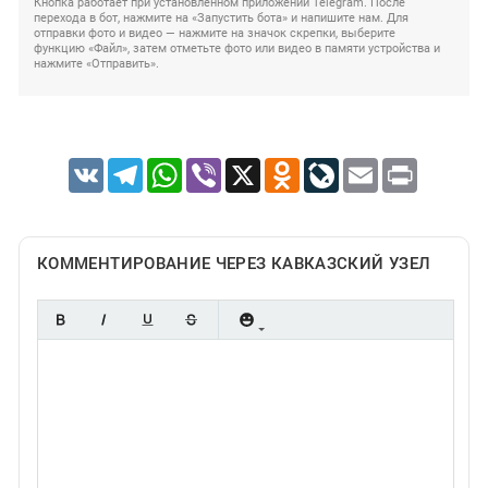
Кнопка работает при установленном приложении Telegram. После
перехода в бот, нажмите на «Запустить бота» и напишите нам. Для
отправки фото и видео — нажмите на значок скрепки, выберите
функцию «Файл», затем отметьте фото или видео в памяти устройства и
нажмите «Отправить».
VK
Telegram
WhatsApp
Viber
X
Odnoklassniki
LiveJournal
Email
Print
КОММЕНТИРОВАНИЕ ЧЕРЕЗ КАВКАЗСКИЙ УЗЕЛ