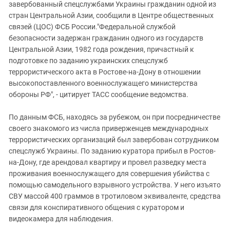
Южный Кавказ
завербованный спецслужбами Украины гражданин одной из
стран Центральной Азии, сообщили в Центре общественных
ЮФО
связей (ЦОС) ФСБ России."Федеральной службой
безопасности задержан гражданин одного из государств
Центральной Азии, 1982 года рождения, причастный к
подготовке по заданию украинских спецслужб
террористического акта в Ростове-на-Дону в отношении
высокопоставленного военнослужащего министерства
обороны РФ", - цитирует ТАСС сообщение ведомства.
По данным ФСБ, находясь за рубежом, он при посредничестве
своего знакомого из числа приверженцев международных
террористических организаций был завербован сотрудником
спецслужб Украины. По заданию куратора прибыл в Ростов-
на-Дону, где арендовал квартиру и провел разведку места
проживания военнослужащего для совершения убийства с
помощью самодельного взрывного устройства. У него изъято
СВУ массой 400 граммов в тротиловом эквиваленте, средства
связи для конспиративного общения с куратором и
видеокамера для наблюдения.