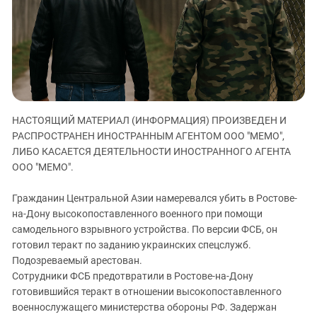
ЗАСТАВЛЯЕТ
Дагестан
КАВКАЗ ЗА ПАЛЕСТИНУ
Ингушетия
ИНАКОМЫСЛИЕ В ЧЕЧНЕ
Кабардино-Балкария
ПРЕСЛЕДОВАНИЕ АКТИВИСТОВ
МОБИЛИЗАЦИЯ И ПРОТЕСТЫ
Калмыкия
Карачаево-Черкесия
НАСТОЯЩИЙ МАТЕРИАЛ (ИНФОРМАЦИЯ) ПРОИЗВЕДЕН И
Краснодарский край
РАСПРОСТРАНЕН ИНОСТРАННЫМ АГЕНТОМ ООО "МЕМО",
Нагорный Карабах
ЛИБО КАСАЕТСЯ ДЕЯТЕЛЬНОСТИ ИНОСТРАННОГО АГЕНТА
Российская Федерация
ООО "МЕМО".
Ростовская область
Гражданин Центральной Азии намеревался убить в Ростове-
Северная Осетия - Алания
на-Дону высокопоставленного военного при помощи
самодельного взрывного устройства. По версии ФСБ, он
СКФО
готовил теракт по заданию украинских спецслужб.
Ставропольский край
Подозреваемый арестован.
Чечня
Сотрудники ФСБ предотвратили в Ростове-на-Дону
готовившийся теракт в отношении высокопоставленного
Южная Осетия
военнослужащего министерства обороны РФ. Задержан