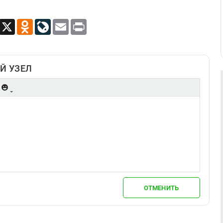
App
Viber
X
Odnoklassniki
LiveJournal
Email
Print
Й УЗЕЛ
ОТМЕНИТЬ