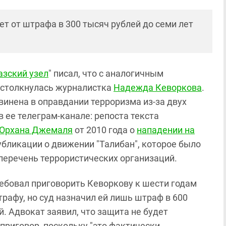
ет от штрафа в 300 тысяч рублей до семи лет
азский узел
" писал, что с аналогичным
 столкнулась журналистка
Надежда Кеворкова
.
винена в оправдании терроризма из-за двух
в ее телеграм-канале: репоста текста
Орхана Джемаля
от 2010 года о
нападении на
убликации о движении "Талибан", которое было
перечень террористических организаций.
ебовал приговорить Кеворкову к шести годам
трафу, но суд назначил ей лишь штраф в 600
й. Адвокат заявил, что защита не будет
приговор, поскольку "это фактически