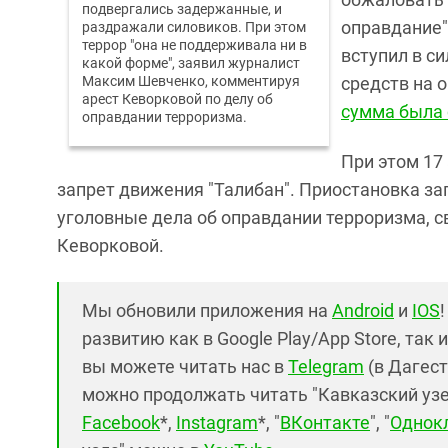
подвергались задержанные, и
оправдание"
раздражали силовиков. При этом
террор "она не поддерживала ни в
вступил в с
какой форме", заявил журналист
Максим Шевченко, комментируя
средств на 
арест Кеворковой по делу об
сумма была 
оправдании терроризма.
При этом 17
запрет движения "Талибан". Приостановка за
уголовные дела об оправдании терроризма, с
Кеворковой.
Мы обновили приложения на
Android
и
IOS
развитию как в Google Play/App Store, так 
вы можете читать нас в
Telegram
(в Дагест
можно продолжать читать "Кавказский узел"
Facebook
*,
Instagram
*, "
ВКонтакте
", "
Однок