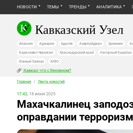
НОВОСТИ
ТЕМЫ
ТРЕНДЫ
АНАЛИТИКА
Кавказский Узел
Абхазия
Аджария
Адыгея
Азербайджан
Армения
А
Карачаево-Черкесия
Краснодарский край
Нагорный Карабах
Южный Кавказ
ЮФО
Кавказ: что с бензином?
Главная
/
Лента новостей
17:42,
18 июня 2025
Махачкалинец заподоз
оправдании террориз