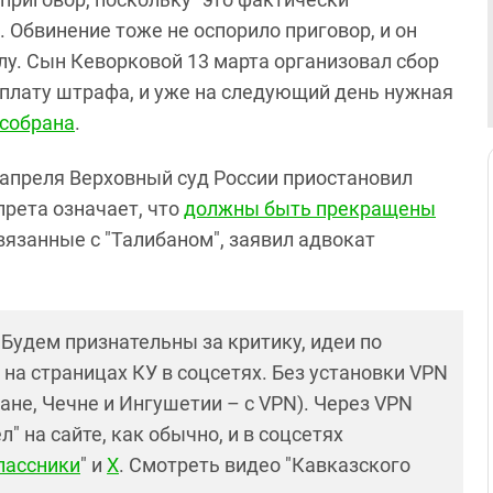
. Обвинение тоже не оспорило приговор, и он
илу. Сын Кеворковой 13 марта организовал сбор
оплату штрафа, и уже на следующий день нужная
собрана
.
 апреля Верховный суд России приостановил
прета означает, что
должны быть прекращены
вязанные с "Талибаном", заявил адвокат
! Будем признательны за критику, идеи по
и на страницах КУ в соцсетях. Без установки VPN
ане, Чечне и Ингушетии – с VPN). Через VPN
 на сайте, как обычно, и в соцсетях
лассники
" и
X
. Смотреть видео "Кавказского