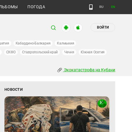
ЛЬБОМЫ
ПОГОДА
RU
EN
ВОЙТИ
шетия
Кабардино-Балкария
Калмыкия
СКФО
Ставропольский край
Чечня
Южная Осетия
Экокатастрофа на Кубани
НОВОСТИ