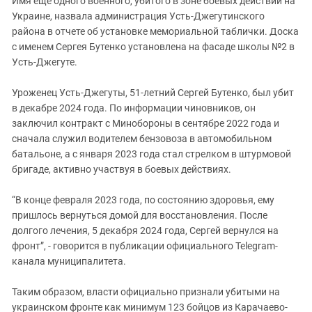
Имя еще одного военного, убитого в зоне боевых действий на
Южный Кавказ
Украине, назвала администрация Усть-Джегутинского
ЮФО
района в отчете об установке мемориальной таблички. Доска
с именем Сергея Бутенко установлена на фасаде школы №2 в
Усть-Джегуте.
Уроженец Усть-Джегуты, 51-летний Сергей Бутенко, был убит
в декабре 2024 года. По информации чиновников, он
заключил контракт с Минобороны в сентябре 2022 года и
сначала служил водителем бензовоза в автомобильном
батальоне, а с января 2023 года стал стрелком в штурмовой
бригаде, активно участвуя в боевых действиях.
“В конце февраля 2023 года, по состоянию здоровья, ему
пришлось вернуться домой для восстановления. После
долгого лечения, 5 декабря 2024 года, Сергей вернулся на
фронт”, - говорится в публикации официального Telegram-
канала муниципалитета.
Таким образом, власти официально признали убитыми на
украинском фронте как минимум 123 бойцов из Карачаево-