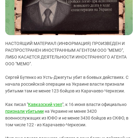
ЗАСТАВЛЯЕТ
Дагестан
КАВКАЗ ЗА ПАЛЕСТИНУ
Ингушетия
ИНАКОМЫСЛИЕ В ЧЕЧНЕ
Кабардино-Балкария
ПРЕСЛЕДОВАНИЕ АКТИВИСТОВ
МОБИЛИЗАЦИЯ И ПРОТЕСТЫ
Калмыкия
НАСТОЯЩИЙ МАТЕРИАЛ (ИНФОРМАЦИЯ) ПРОИЗВЕДЕН И
Карачаево-Черкесия
РАСПРОСТРАНЕН ИНОСТРАННЫМ АГЕНТОМ ООО "МЕМО",
Краснодарский край
ЛИБО КАСАЕТСЯ ДЕЯТЕЛЬНОСТИ ИНОСТРАННОГО АГЕНТА
Нагорный Карабах
ООО "МЕМО".
Российская Федерация
Сергей Бутенко из Усть-Джегуты убит в боевых действиях. С
Ростовская область
начала российской операции на Украине власти признали
убитыми там не менее 123 бойцов из Карачаево-Черкесии.
Северная Осетия - Алания
СКФО
Как писал "
Кавказский узел
", к 16 июня власти официально
Ставропольский край
признали убитыми
на Украине не менее 3420
военнослужащих из ЮФО и не менее 3430 бойцов из СКФО, в
Чечня
том числе 122 - из Карачаево-Черкесии.
Южная Осетия