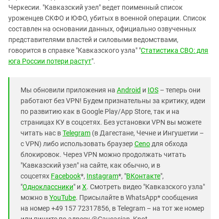
Черкесии. "Кавказский узел" ведет поименный список
уроженцев СКФО и ЮФО, убитых в военной операции. Список
составлен на основании данных, официально озвученных
представителями властей и силовыми ведомствами,
говорится в справке "Кавказского узла" "
Статистика СВО: для
юга России потери растут
".
Мы обновили приложения на
Android
и
IOS
– теперь они
работают без VPN! Будем признательны за критику, идеи
по развитию как в Google Play/App Store, так и на
страницах КУ в соцсетях. Без установки VPN вы можете
читать нас в
Telegram
(в Дагестане, Чечне и Ингушетии –
с VPN) либо использовать браузер
Ceno
для обхода
блокировок. Через VPN можно продолжать читать
"Кавказский узел" на сайте, как обычно, и в
соцсетях
Facebook
*,
Instagram
*, "
ВКонтакте
",
"
Одноклассники
" и
X
. Смотреть видео "Кавказского узла"
можно в
YouTube
. Присылайте в WhatsApp* сообщения
на номер +49 157 72317856, в Telegram – на тот же номер
или пишите по адресу @Caucasian_Knot.