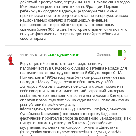
действий в республике, середины 90-х – начала 2000-х годов.
Мой близкий родственник живет во Франции. Первый
ребенок у них родился здесь, еще трое уже там. И они
практически не знают родного языка, не говоря уже о своих
национальных обычаях и традициях. А чеченцев,
проживающих в европейские страны, по некоторым
оценкам более 300 тысяч. Некоторые старики, считают, что
они уже фактически потеряны для своей республики и
своего народа.
0
Оценить:
22.05.25 в 09:06
keesha_champlin
#
0
Верующие в Чечне готовятся к предстоящему
паломничеству в Саудовскую Аравию. Путевка на хадж для
паломников в этом году составляет 5 600 долларов США.
Помню, как в 1993-м году наш близкий родственник ездил
на хадж в Мекку. Тогда поездка обошлась ему в 300
долларов. А сегодня далеко не каждый может позволить
себе совершить паломничество. Сайт «Грозный-Информ»
сообщил, что общественный фонд имени Ахмата Кадырова
оплатил в этом году путевки на хадж для 200 паломников из
республики (https://www.grozny-
inform.ru/news/society/171606/). Негусто. Вот фонд сенатора
Сулеймана Керимова (того самого, которому Кадыров
фактически проиграл в споре за компанию Вайлдбериз), как
пишут, оплатил путевки для 5 тысяч (!) российских
мусульман, половина из которых – жители Дагестана
(https://golos-vremeni.ru/newsreg/media/2025/5/21/v-hadzh-