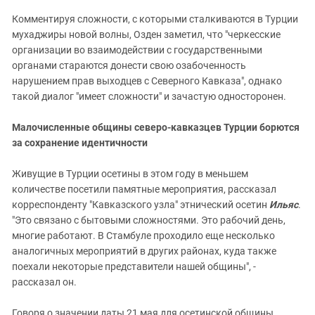
Комментируя сложности, с которыми сталкиваются в Турции
мухаджиры новой волны, Озден заметил, что "черкесские
организации во взаимодействии с государственными
органами стараются донести свою озабоченность
нарушением прав выходцев с Северного Кавказа", однако
такой диалог "имеет сложности" и зачастую односторонен.
Малочисленные общины северо-кавказцев Турции борются
за сохранение идентичности
Живущие в Турции осетины в этом году в меньшем
количестве посетили памятные мероприятия, рассказал
корреспонденту "Кавказского узла" этнический осетин
Ильяс
.
"Это связано с бытовыми сложностями. Это рабочий день,
многие работают. В Стамбуле проходило еще несколько
аналогичных мероприятий в других районах, куда также
поехали некоторые представители нашей общины", -
рассказал он.
Говоря о значении даты 21 мая для осетинской общины