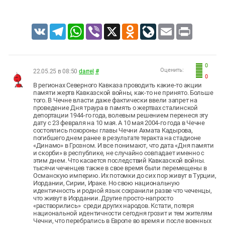
VK
Telegram
WhatsApp
Viber
X
Odnoklassniki
LiveJournal
Email
Print
0
Оценить:
22.05.25 в 08:50
darrel
#
0
В регионах Северного Кавказа проводить какие-то акции
памяти жертв Кавказской войны, как-то не принято. Больше
того. В Чечне власти даже фактически ввели запрет на
проведение Дня траура в память о жертвах сталинской
депортации 1944-го года, волевым решением перенеся эту
дату с 23 февраля на 10 мая. А 10 мая 2004-го года в Чечне
состоялись похороны главы Чечни Ахмата Кадырова,
погибшего днем ранее в результате теракта на стадионе
«Динамо» в Грозном. И все понимают, что дата «Дня памяти
и скорби» в республике, не случайно совпадает именно с
этим днем. Что касается последствий Кавказской войны.
тысячи чеченцев также в свое время были перемещены в
Османскую империю. Их потомки до сих пор живут в Турции,
Иордании, Сирии, Ираке. Но свою национальную
идентичность и родной язык сохранили разве что чеченцы,
что живут в Иордании. Другие просто-напросто
«растворились» среди других народов. Кстати, потеря
национальной идентичности сегодня грозит и тем жителям
Чечни, что перебрались в Европе во время и после военных