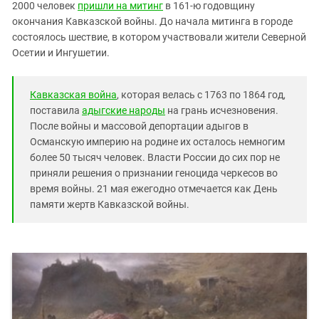
Южный Кавказ
2000 человек
пришли на митинг
в 161-ю годовщину
окончания Кавказской войны. До начала митинга в городе
ЮФО
состоялось шествие, в котором участвовали жители Северной
Осетии и Ингушетии.
Кавказская война
, которая велась с 1763 по 1864 год,
поставила
адыгские народы
на грань исчезновения.
После войны и массовой депортации адыгов в
Османскую империю на родине их осталось немногим
более 50 тысяч человек. Власти России до сих пор не
приняли решения о признании геноцида черкесов во
время войны. 21 мая ежегодно отмечается как День
памяти жертв Кавказской войны.