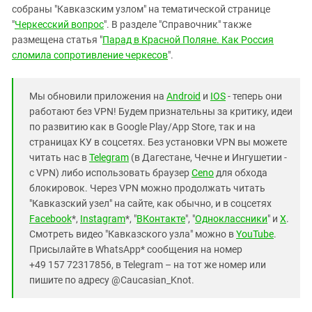
собраны "Кавказским узлом" на тематической странице
"
Черкесский вопрос
". В разделе "Справочник" также
размещена статья "
Парад в Красной Поляне. Как Россия
сломила сопротивление черкесов
".
Мы обновили приложения на
Android
и
IOS
- теперь они
работают без VPN! Будем признательны за критику, идеи
по развитию как в Google Play/App Store, так и на
страницах КУ в соцсетях. Без установки VPN вы можете
читать нас в
Telegram
(в Дагестане, Чечне и Ингушетии -
с VPN) либо использовать браузер
Ceno
для обхода
блокировок. Через VPN можно продолжать читать
"Кавказский узел" на сайте, как обычно, и в соцсетях
Facebook
*,
Instagram
*, "
ВКонтакте
", "
Одноклассники
" и
X
.
Смотреть видео "Кавказского узла" можно в
YouTube
.
Присылайте в WhatsApp* сообщения на номер
+49 157 72317856, в Telegram – на тот же номер или
пишите по адресу @Caucasian_Knot.