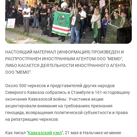
ЗАСТАВЛЯЕТ
Дагестан
КАВКАЗ ЗА ПАЛЕСТИНУ
Ингушетия
ИНАКОМЫСЛИЕ В ЧЕЧНЕ
Кабардино-Балкария
ПРЕСЛЕДОВАНИЕ АКТИВИСТОВ
МОБИЛИЗАЦИЯ И ПРОТЕСТЫ
Калмыкия
Карачаево-Черкесия
НАСТОЯЩИЙ МАТЕРИАЛ (ИНФОРМАЦИЯ) ПРОИЗВЕДЕН И
Краснодарский край
РАСПРОСТРАНЕН ИНОСТРАННЫМ АГЕНТОМ ООО "МЕМО",
Нагорный Карабах
ЛИБО КАСАЕТСЯ ДЕЯТЕЛЬНОСТИ ИНОСТРАННОГО АГЕНТА
Российская Федерация
ООО "МЕМО".
Ростовская область
Около 500 черкесов и представителей других народов
Северная Осетия - Алания
Северного Кавказа собрались в Стамбуле в 161-ю годовщину
окончания Кавказской войны. Участники акции
СКФО
акцентировали внимание на требованиях признания
Ставропольский край
геноцида, возвращения политической субъектности и права
Чечня
на репатриацию черкесов.
Южная Осетия
Как писал "
Кавказский узел
", 21 мая в Нальчике не менее