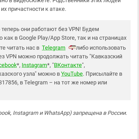
ано в видеосюжете. Родственники этих людей
их причастности к атаке.
- теперь они работают без VPN! Будем
как в Google Play/App Store, так и на страницах
те читать нас в
Telegram
либо использовать
ез VPN можно продолжать читать "Кавказский
cebook
*,
Instagram
*, "
ВКонтакте
",
казского узла" можно в
YouTube
. Присылайте в
17856, в Telegram – на тот же номер или
ook, Instagram и WhatsApp) запрещена в России.