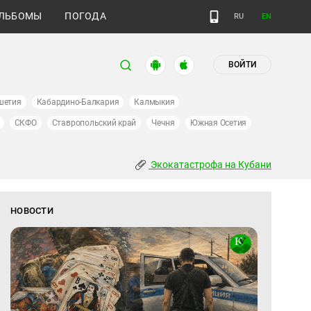
ЛЬБОМЫ
ПОГОДА
RU
EN
ВОЙТИ
шетия
Кабардино-Балкария
Калмыкия
СКФО
Ставропольский край
Чечня
Южная Осетия
Экокатастрофа на Кубани
НОВОСТИ