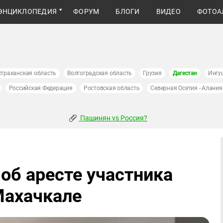
ЭНЦИКЛОПЕДИЯ
ФОРУМ
БЛОГИ
ВИДЕО
ФОТОА
страханская область
Волгоградская область
Грузия
Дагестан
Ингу
Российская Федерация
Ростовская область
Северная Осетия - Алания
Пашинян vs Россия?
об аресте участника
Махачкале