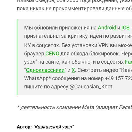
Алимагомедов, оба 2000 года рождения, указ
пока никак не прокомментировали данные об 
Мы обновили приложения на
Android
и
IOS
признательны за критику, идеи по развитию 
КУ в соцсетях. Без установки VPN вы може
браузер
CENO
для обхода блокировок. Чер
узел" на сайте, как обычно, и в соцсетях
Fa
"
Одноклассники
" и
X
. Смотреть видео "Кав
WhatsApp* сообщения на номер +49 157 723
пишите по адресу @Caucasian_Knot.
* деятельность компании Meta (владеет Faceb
Автор:
"Кавказский узел"