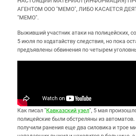
НАСТОЯЩИЙ МАТЕРИАЛ (ИНФОРМАЦИЯ) ПР
АГЕНТОМ ООО "МЕМО", ЛИБО КАСАЕТСЯ ДЕ
"МЕМО".
Выживший участник атаки на полицейских, со
5 июля по ходатайству следствия, но пока ос
предъявлены обвинения по четырем уголовн
Как писал "
Кавказский узел
", 5 мая произош
полицейские были обстреляны из автоматов. 
получили ранения еще два силовика и трое м
нападавших выжил и находится в больнице, 