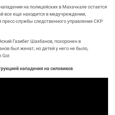
ападении на полицейских в Махачкале остается
й все еще находится в медучреждении,
ля пресс-службы следственного управления СКР
йский Газибег Шахбанов, похоронен в
нов был женат, но детей у него не было,
 Gor.
струкцией нападения на силовиков