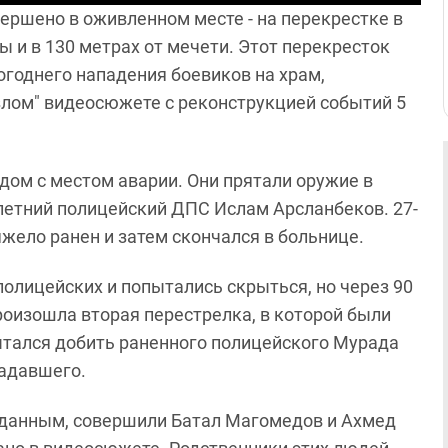
ершено в оживленном месте - на перекрестке в
ы и в 130 метрах от мечети. Этот перекресток
огоднего нападения боевиков на храм,
злом" видеосюжете с реконструкцией событий 5
дом с местом аварии. Они прятали оружие в
летний полицейский ДПС Ислам Арсланбеков. 27-
жело ранен и затем скончался в больнице.
лицейских и попытались скрыться, но через 90
оизошла вторая перестрелка, в которой были
ытался добить раненного полицейского Мурада
падавшего.
 данным, совершили Батал Магомедов и Ахмед