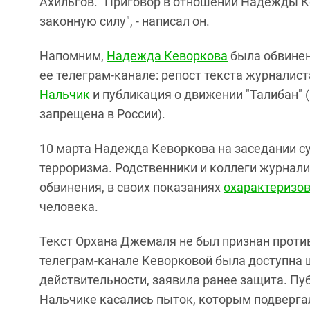
Ахильгов. "Приговор в отношении Надежды К
законную силу", - написал он.
Напомним,
Надежда Кеворкова
была обвинен
ее телеграм-канале: репост текста журналис
Нальчик
и публикация о движении "Талибан" 
запрещена в России).
10 марта Надежда Кеворкова на заседании су
терроризма. Родственники и коллеги журнал
обвинения, в своих показаниях
охарактеризов
человека.
Текст Орхана Джемаля не был признан против
телеграм-канале Кеворковой была доступна 
действительности, заявила ранее защита. П
Нальчике касались пыток, которым подверга