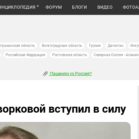
ЭНЦИКЛОПЕДИЯ
ФОРУМ
БЛОГИ
ВИДЕО
ФОТОА
страханская область
Волгоградская область
Грузия
Дагестан
Ингу
Российская Федерация
Ростовская область
Северная Осетия - Алания
Пашинян vs Россия?
орковой вступил в силу