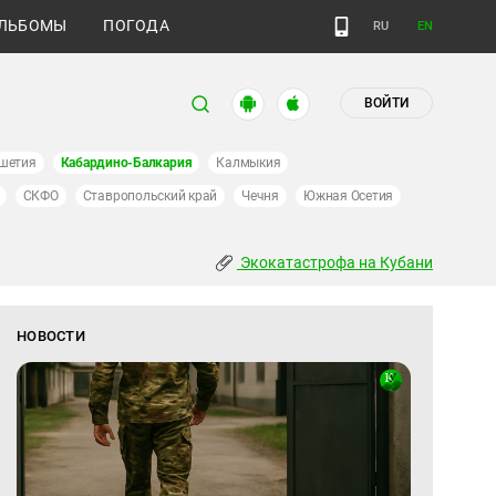
ЛЬБОМЫ
ПОГОДА
RU
EN
ВОЙТИ
шетия
Кабардино-Балкария
Калмыкия
СКФО
Ставропольский край
Чечня
Южная Осетия
Экокатастрофа на Кубани
НОВОСТИ