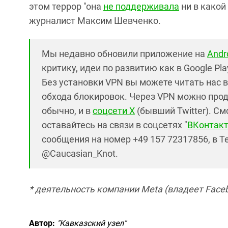
этом террор "она
не поддерживала
ни в какой
журналист Максим Шевченко.
Мы недавно обновили приложение на
Andr
критику, идеи по развитию как в Google Pla
Без установки VPN вы можете читать нас 
обхода блокировок. Через VPN можно продо
обычно, и в
соцсети X
(бывший Twitter). См
оставайтесь на связи в соцсетях "
ВКонтакт
сообщения на номер +49 157 72317856, в T
@Caucasian_Knot.
* деятельность компании Meta (владеет Faceb
Автор:
"Кавказский узел"