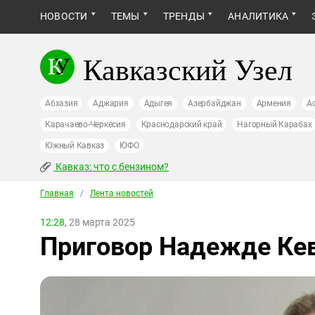
НОВОСТИ
ТЕМЫ
ТРЕНДЫ
АНАЛИТИКА
Кавказский Узел
Абхазия
Аджария
Адыгея
Азербайджан
Армения
А
Карачаево-Черкесия
Краснодарский край
Нагорный Карабах
Южный Кавказ
ЮФО
Кавказ: что с бензином?
Главная
/
Лента новостей
12:28,
28 марта 2025
Приговор Надежде Кев