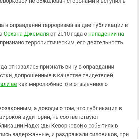
еворковой не обжалован сторонами и вступил в
а в оправдании терроризма за две публикации в
та
Орхана Джемаля
от 2010 года о
нападении на
(признано террористическим, его деятельность
да отказалась признать вину в оправдании
истки, допрошенные в качестве свидетелей
али ее
как миролюбивого и отзывчивого
озаконным, а доводы о том, что публикация в
широкой аудитории, не соответствуют
убликации Надежды Кеворковой о событиях в
лись задержанные, и раздражали силовиков, при