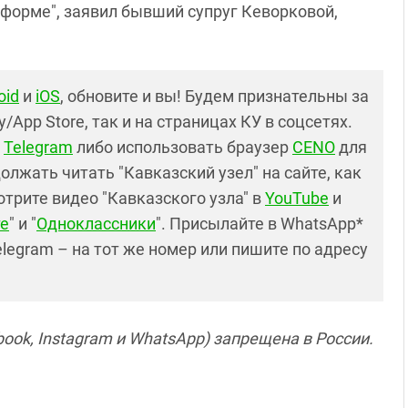
 форме", заявил бывший супруг Кеворковой,
oid
и
iOS
, обновите и вы! Будем признательны за
y/App Store, так и на страницах КУ в соцсетях.
в
Telegram
либо использовать браузер
CENO
для
лжать читать "Кавказский узел" на сайте, как
отрите видео "Кавказского узла" в
YouTube
и
е
" и "
Одноклассники
". Присылайте в WhatsApp*
elegram – на тот же номер или пишите по адресу
ook, Instagram и WhatsApp) запрещена в России.