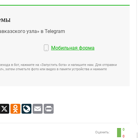
емы
авказского узла» в Telegram
Мобильная форма
ехода в бот, нажмите на «Запустить бота» и напишите нам. Для отправки
», затем отметьте фото или видео в памяти устройства и нажмите
App
Viber
X
Odnoklassniki
LiveJournal
Email
Print
0
Оценить:
0