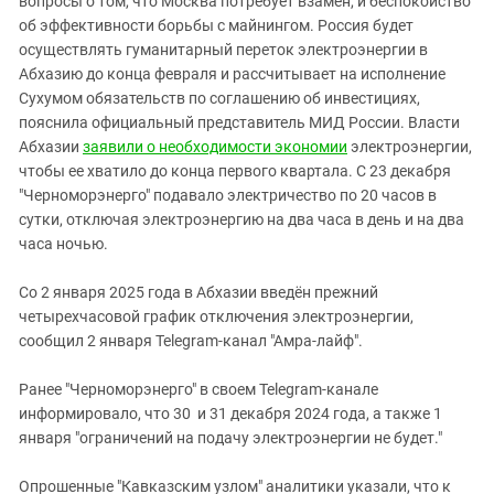
вопросы о том, что Москва потребует взамен, и беспокойство
Южный Кавказ
об эффективности борьбы с майнингом. Россия будет
ЮФО
осуществлять гуманитарный переток электроэнергии в
Абхазию до конца февраля и рассчитывает на исполнение
Сухумом обязательств по соглашению об инвестициях,
пояснила официальный представитель МИД России. Власти
Абхазии
заявили о необходимости экономии
электроэнергии,
чтобы ее хватило до конца первого квартала. С 23 декабря
"Черноморэнерго" подавало электричество по 20 часов в
сутки, отключая электроэнергию на два часа в день и на два
часа ночью.
Со 2 января 2025 года в Абхазии введён прежний
четырехчасовой график отключения электроэнергии,
сообщил 2 января Telegram-канал "Амра-лайф".
Ранее "Черноморэнерго" в своем Telegram-канале
информировало, что 30 и 31 декабря 2024 года, а также 1
января "ограничений на подачу электроэнергии не будет."
Опрошенные "Кавказским узлом" аналитики указали, что к