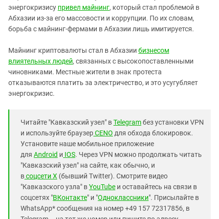
энергокризису
привел майнинг
, который стал проблемой в
Абхазии из-за его массовости и коррупции. По их словам,
борьба с майнинг-фермами в Абхазии лишь имитируется.
Майнинг криптовалюты стал в Абхазии
бизнесом
влиятельных людей
, связанных с высокопоставленными
чиновниками. Местные жители в знак протеста
отказываются платить за электричество, и это усугубляет
энергокризис.
Читайте "Кавказский узел" в
Telegram
без установки VPN
и используйте браузер
CENO
для обхода блокировок.
Установите наше мобильное приложение
для
Android
и
IOS
. Через VPN можно продолжать читать
"Кавказский узел" на сайте, как обычно, и
в
соцсети X
(бывший Twitter). Смотрите видео
"Кавказского узла" в
YouTube
и оставайтесь на связи в
соцсетях "
ВКонтакте
" и "
Одноклассники
". Присылайте в
WhatsApp* сообщения на номер +49 157 72317856, в
Telegram – на тот же номер или пишите по адресу