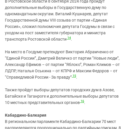
В Ростовской области 8 сентября 2024 года пройдут
дополнительные выборы в Государственную думу по
одномандатным округам. Виталий Кушнарев, депутат
Государственной думы VIII созыва от партии «Единая
Россия», сложил полномочия депутата Госдумы в связи с
уходом на пост заместителя губернатора и министра
14
транспорта Ростовской области
.
На место в Госдуме претендуют Виктория Абрамченко от
“Единой России”, Дмитрий Величко от партии “Новые люди”,
Александр Ефимов – от партии “Яблоко”, Роман Климов – от
ЛДПР, Наталья Оськина – от КПРФ и Максим Федоров – от
15
“Справедливой России - За правду”
.
Также пройдут выборы депутатов городских дум в Азове,
Батайске и Таганроге и дополнительные выборы депутатов
16
10 местных представительных органов
.
Кабардино-Балкария
В региональном парламенте Кабардино-Балкарии 70 мест
распределяются пропорционально по партийным спискам. 8