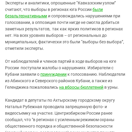
Южный Кавказ
Эксперты и аналитики, опрошенные “Кавказским узлом”
считают, что выборы в регионах юга России
были
ЮФО
безальтернативными
и сопровождались нарушениями при
голосовании, а оппозиция почти нигде не смогла добиться
заметных результатов, так как ярких политиков в регионах
нет. На всех уровнях выборов – от региональных до
муниципальных, фактически это были “выборы без выбора”,
отметили эксперты.
От наблюдателей и членов партий в ходе выборов на юге
России поступали жалобы о нарушениях. Избиратели с
Кубани заявили о
принуждении
к голосованию. Наблюдатели
из Абинского и Северского районов Кубани, а также из
Геленджика пожаловались
на вбросы бюллетеней
в урны.
Кандидат в депутаты по Ахтырскому городскому округу
Наталья Рубежная проводила запрещенную фото- и
видеосъемку на участке. Центризбирком России ранее
сообщал, что "в регионах с усиленным режимом охраны
общественного порядка и общественной безопасности