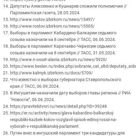
Депутаты Алексеенко и Кушнарев сложили полномочия //
Парламентская газета, 28.05.2024.
http://www.rostov.izbirkom.ru/news/15497/
http://www.rostov.izbirkom.ru/news/15505/
Выборы в парламент Кабардино-Балкарии седьмого
созыва назначили на 8 сентября // ТАСС, 06.06.2024.
Выборы в парламент Карачаево-Черкесии седьмого
созыва назначили на 8 сентября // ТАСС, 31.05.2024.
http://www.n-osset-alania.izbirkom.ru/news/5920/
https://www.beslan.ru/index.php/sobranie_cat_sltd/deputaty_sob
http://www.kalmyk.izbirkom.ru/docs/5709/
Что известно о выборах губернатора Ставропольского
края // ТАСС, 06.09.2024.
В Ингушетии назначили дату выборов главы региона // РИА
“Новости”, 06.06.2024.
https://pravitelstvori.ru/news/detail.php?ID=39248
https://er.ru/activity/news/glava-kabardino-balkarskoj-
respubliki-kazbek-kokov-vozglavil-spisok-edinoj-rossii-na-
vyborah-v-respublikanskij-parlament
Путин внес в ингушский парламент три кандидатуры для