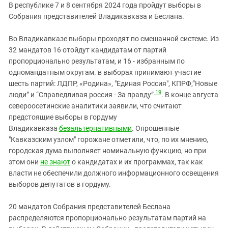
В республике 7 и 8 сентября 2024 года пройдут выборы в
Собрания представителей Владикавказа и Беслана.
Во Владикавказе выборы проходят по смешанной системе. Из
32 мандатов 16 отойдут кандидатам от партий
пропорционально результатам, и 16 - избранным по
одномандатным округам. в выборах принимают участие
шесть партий: ЛДПР, «Родина», "Единая Россия", КПРФ,”Новые
19
люди” и “Справедливая россия - За правду”
. В конце августа
североосетинские аналитики заявили, что считают
предстоящие выборы в гордуму
Владикавказа
безальтернативными
. Опрошенные
"Кавказским узлом" горожане отметили, что, по их мнению,
городская дума выполняет номинальную функцию, но при
этом они
не знают
о кандидатах и их программах, так как
власти не обеспечили должного информационного освещения
выборов депутатов в гордуму.
20 мандатов Собрания представителей Беслана
распределяются пропорционально результатам партий на