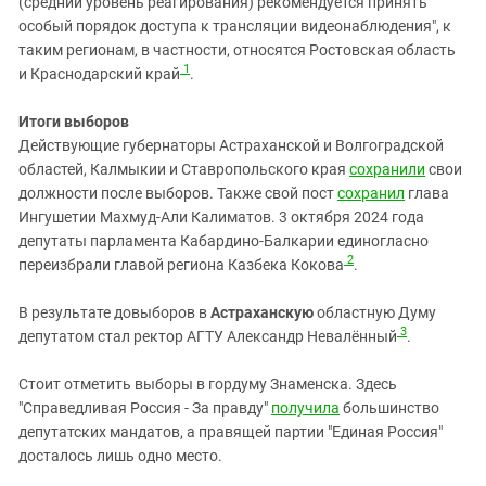
(средний уровень реагирования) рекомендуется принять
особый порядок доступа к трансляции видеонаблюдения", к
таким регионам, в частности, относятся Ростовская область
1
и Краснодарский край
.
Итоги выборов
Действующие губернаторы Астраханской и Волгоградской
областей, Калмыкии и Ставропольского края
сохранили
свои
должности после выборов. Также свой пост
сохранил
глава
Ингушетии Махмуд-Али Калиматов. 3 октября 2024 года
депутаты парламента Кабардино-Балкарии единогласно
2
переизбрали главой региона Казбека Кокова
.
В результате довыборов в
Астраханскую
областную Думу
3
депутатом стал ректор АГТУ Александр Невалённый
.
Стоит отметить выборы в гордуму Знаменска. Здесь
"Справедливая Россия - За правду"
получила
большинство
депутатских мандатов, а правящей партии "Единая Россия"
досталось лишь одно место.