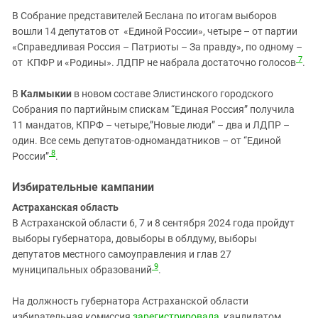
В Собрание представителей Беслана по итогам выборов
вошли 14 депутатов от «Единой России», четыре – от партии
«Справедливая Россия – Патриоты – За правду», по одному –
7
от КПФР и «Родины». ЛДПР не набрала достаточно голосов
.
В
Калмыкии
в новом составе Элистинского городского
Собрания по партийным спискам “Единая Россия” получила
11 мандатов, КПРФ – четыре,”Новые люди” – два и ЛДПР –
один. Все семь депутатов-одномандатников – от “Единой
8
России”
.
Избирательные кампании
Астраханская область
В Астраханской области 6, 7 и 8 сентября 2024 года пройдут
выборы губернатора, довыборы в облдуму, выборы
депутатов местного самоуправления и глав 27
9
муниципальных образований
.
На должность губернатора Астраханской области
избирательная комиссия
зарегистрировала
кандидатом