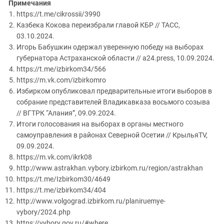
Примечания
https://t.me/cikrossii/3990
Казбека Кокова переизбрали главой КБР // ТАСС,
03.10.2024.
Игорь Бабушкин одержал уверенную победу на выборах
губернатора Астраханской области // a24.press, 10.09.2024.
https://t.me/izbirkom34/566
https://m.vk.com/izbirkomro
Избирком опубликовал предварительные итоги выборов в
собрание представителей Владикавказа восьмого созыва
// ВГТРК “Алания”, 09.09.2024.
Итоги голосования на выборах в органы местного
самоуправления в районах Северной Осетии // КрыльяTV,
09.09.2024.
https://m.vk.com/ikrk08
http://www.astrakhan.vybory.izbirkom.ru/region/astrakhan
https://t.me/Izbirkom30/4649
https://t.me/izbirkom34/404
http://www.volgograd.izbirkom.ru/planiruemye-
vybory/2024.php
https://vybory.gov.ru/#where