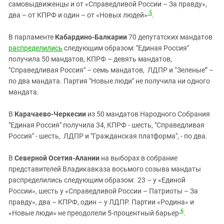
самовыдвиженцы и от «Справедливой России – За правду»,
5
два – от КПРФ и один – от «Новых людей»
.
В парламенте
Кабардино-Балкарии
70 депутатских мандатов
распределились
следующим образом: "Единая Россия"
получила 50 мандатов, КПРФ – девять мандатов,
"Справедливая Россия" – семь мандатов, ЛДПР и “Зеленые” –
по два мандата. Партия "Новые люди" не получила ни одного
мандата.
В
Карачаево-Черкесии
из 50 мандатов Народного Собрания
"Единая Россия" получила 34, КПРФ - шесть, "Справедливая
Россия" - шесть, ЛДПР и "Гражданская платформа", - по два.
В
Северной Осетия-Алании
на выборах в собрание
представителей Владикавказа восьмого созыва мандаты
распределились следующим образом: 23 – у «Единой
России», шесть у «Справедливой России – Патриоты – За
правду», два – КПРФ, один – у ЛДПР. Партии «Родина» и
6
«Новые люди» не преодолели 5-процентный барьер
.