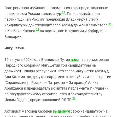
Глав регионов избирает парламент из трех представленных
23
президентом России кандидатур
. Генеральный совет
партии "Единая Россия" предложил Владимиру Путину
24
кандидатуры действующих глав: Махмуда-Али Калиматова
25
и Казбека Кокова
на посты глав Ингушетии и Кабардино-
Балкарии.
Ингушетия
15 августа 2024 года Владимир Путин
внес
на рассмотрение
Народного собрания Ингушетии три кандидатуры на
должность главы республики. Это глава Ингушетии Махмуд-
Али Калиматов, депутат парламента республики, член партии
"Справедливая Россия – Патриоты – За правду" Алихан
Арапханов и председатель комитета парламента Ингушетии
по государственному строительству и законодательству
26
Ислам Гадиев, представляющий ЛДПР
.
Активист Магомед Хазбиев
выдвинул
свою кандидатуру на
выборы главы Ингушетии, в его поддержку собрано около 20