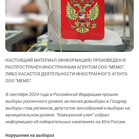
ЗАСТАВЛЯЕТ
Дагестан
КАВКАЗ ЗА ПАЛЕСТИНУ
Ингушетия
ИНАКОМЫСЛИЕ В ЧЕЧНЕ
Кабардино-Балкария
ПРЕСЛЕДОВАНИЕ АКТИВИСТОВ
МОБИЛИЗАЦИЯ И ПРОТЕСТЫ
Калмыкия
Карачаево-Черкесия
Краснодарский край
НАСТОЯЩИЙ МАТЕРИАЛ (ИНФОРМАЦИЯ) ПРОИЗВЕДЕН И
Нагорный Карабах
РАСПРОСТРАНЕН ИНОСТРАННЫМ АГЕНТОМ ООО "МЕМО",
Российская Федерация
ЛИБО КАСАЕТСЯ ДЕЯТЕЛЬНОСТИ ИНОСТРАННОГО АГЕНТА
ООО "МЕМО".
Ростовская область
Северная Осетия - Алания
В сентябре 2024 года в Российской Федерации прошли
выборы различного уровня, включая довыборы в Госдуму,
СКФО
выборы глав регионов, депутатов заксобраний и выборы на
Ставропольский край
муниципальном уровне. “Кавказский узел” собрал
Чечня
информацию об избирательных кампаниях на Юге России.
Южная Осетия
Нарушения на выборах