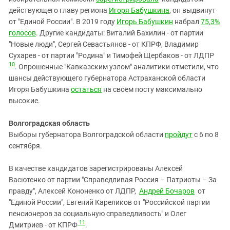
действующего главу региона
Игоря Бабушкина
, он выдвинут
от "Единой России". В 2019 году
Игорь Бабушкин
набрал
75,3%
голосов
. Другие кандидаты: Виталий Бахилин - от партии
"Новые люди", Сергей Севастьянов - от КПРФ, Владимир
Сухарев - от партии "Родина" и Тимофей Щербаков - от ЛДПР
10
. Опрошенные "Кавказским узлом" аналитики отметили, что
шансы действующего губернатора Астраханской области
Игоря Бабушкина
остаться
на своем посту максимально
высокие.
Волгоградская область
Выборы губернатора Волгоградской области
пройдут
с 6 по 8
сентября.
В качестве кандидатов зарегистрированы Алексей
Васютенко от партии "Справедливая Россия – Патриоты – За
правду", Алексей Кононенко от ЛДПР,
Андрей Бочаров
от
"Единой России", Евгений Кареликов от "Российской партии
пенсионеров за социальную справедливость" и Олег
11
Дмитриев - от КПРФ
.