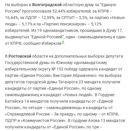
На выборах в
Волгоградской
областную думу за “Единую
Россию” проголосовали 52,44% избирателей, за КПРФ –
16,44%, за ЛДПР – 12,99%, за СРПзП – 5,5%, за партию «Новые
люди» – 5,17% и за «Партию пенсионеров» – 5,12%
избирателей. Из 19 одномандатников, прошедших в Думу 17,
выдвинутых “Единой Россией”, один - самовыдвиженец и один
4
от КПРФ, сообщил Избирком
.
В
Ростовской
области на дополнительных выборах депутата
Государственной думы по Южному одномандатному
избирательному округу № 152 победу одержала кандидат от
партии «Единая Россия» Виктория Абрамченко. На выборах
депутатов городской думы Таганрога 23 мандата получили
кандидаты от партии «Единая Россия», по одному
самовыдвиженец и кандидат «Новых людей». В Гордуме
Батайска 14 мандатов получили кандидаты от «Единой
России», по четыре – самовыдвиженцы и кандидаты от
«Справедливой России – За правду», по одному – от КПРФ,
ЛДПР и «Коммунистов России». В гордуме Азова 13 мандатов
получили кандидаты от «Единой России», по три –