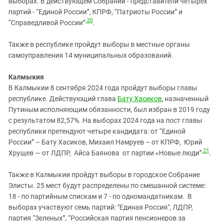
выборах. В действующем Собрании - представители четырех
партий - “Единой России”, КПРФ, “Патриоты России” и
20
“Справедливой России”
.
Также в республике пройдут выборы в местные органы
самоуправления 14 муниципальных образований.
Калмыкия
В Калмыкии 8 сентября 2024 года пройдут выборы главы
республике. Действующий глава
Бату Хасиков
, назначенный
Путиным исполняющим обязанности, был избран в 2019 году
с результатом 82,57%. На выборах 2024 года на пост главы
республики претендуют четыре кандидата: от “Единой
России” – Бату Хасиков, Михаил Намруев – от КПРФ, Юрий
21
Хрущев — от ЛДПР, Айса Баянова от партии «Новые люди”
.
Также в Калмыкии пройдут выборы в городское Собрание
Элисты. 25 мест будут распределены по смешанной системе:
18 - по партийным спискам и 7 - по одномандатникам. В
выборах участвуют семь партий: "Единая Россия", ЛДПР,
партия “Зеленых”, “Российская партия пенсионеров за