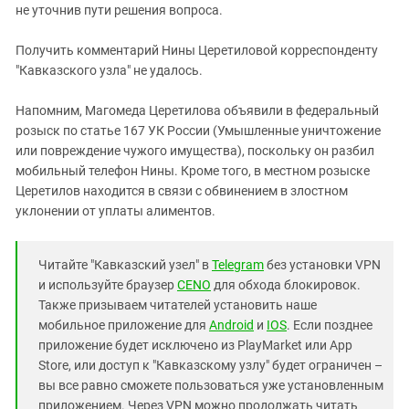
не уточнив пути решения вопроса.
Получить комментарий Нины Церетиловой корреспонденту
"Кавказского узла" не удалось.
Напомним, Магомеда Церетилова объявили в федеральный
розыск по статье 167 УК России (Умышленные уничтожение
или повреждение чужого имущества), поскольку он разбил
мобильный телефон Нины. Кроме того, в местном розыске
Церетилов находится в связи с обвинением в злостном
уклонении от уплаты алиментов.
Читайте "Кавказский узел" в
Telegram
без установки VPN
и используйте браузер
CENO
для обхода блокировок.
Также призываем читателей установить наше
мобильное приложение для
Android
и
IOS
. Если позднее
приложение будет исключено из PlayMarket или App
Store, или доступ к "Кавказскому узлу" будет ограничен –
вы все равно сможете пользоваться уже установленным
приложением. Через VPN можно продолжать читать