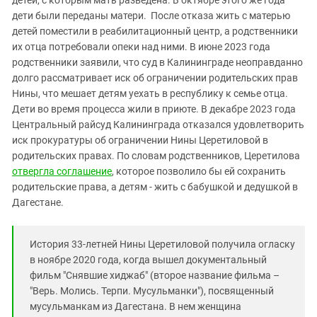
детей, с которым мать разведена. В октябре этого же года
Южный Кавказ
дети были переданы матери. После отказа жить с матерью
ЮФО
детей поместили в реабилитационный центр, а родственники
их отца потребовали опеки над ними. В июне 2023 года
родственники заявили, что суд в Калининграде неоправданно
долго рассматривает иск об ограничении родительских прав
Нины, что мешает детям уехать в республику к семье отца.
Дети во время процесса жили в приюте. В декабре 2023 года
Центральный райсуд Калининграда отказался удовлетворить
иск прокуратуры об ограничении Нины Церетиловой в
родительских правах. По словам родственников, Церетилова
отвергла соглашение
, которое позволило бы ей сохранить
родительские права, а детям - жить с бабушкой и дедушкой в
Дагестане.
История 33-летней Нины Церетиловой получила огласку
в ноябре 2020 года, когда вышел документальный
фильм "Снявшие хиджаб" (второе название фильма –
"Верь. Молись. Терпи. Мусульманки"), посвященный
мусульманкам из Дагестана. В нем женщина