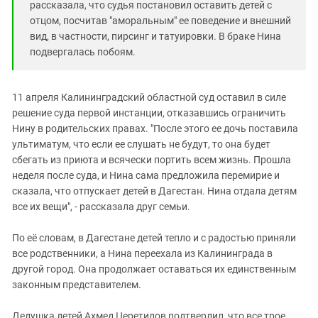
рассказала, что судья постановил оставить детей с
отцом, посчитав "аморальным" ее поведение и внешний
вид, в частности, пирсинг и татуировки. В браке Нина
подвергалась побоям.
11 апреля Калининградский областной суд оставил в силе
решение суда первой инстанции, отказавшись ограничить
Н
ину в
родительских правах
. "После этого ее дочь поставила
ультиматум, что если ее слушать не будут, то она будет
сбегать из приюта и всячески портить всем жизнь. Прошла
неделя после суда, и
Н
ина сама предложила перемирие и
сказала, что отпускает детей в Дагестан. Нина отдала детям
все их вещи", - рассказала
друг семьи
.
По её словам, в
Дагестане детей тепло и с радостью приняли
все родственники,
а Н
ина переехала из Калининграда в
другой город. Она продолжает оставаться их единственным
законным представителем.
Дедушка детей Ахмед Церетилов подтвердил, что все трое