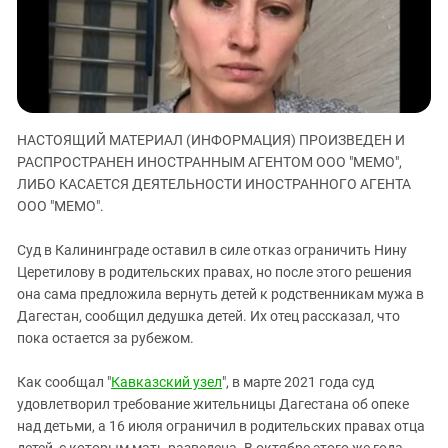
ЗАСТАВЛЯЕТ
Дагестан
КАВКАЗ ЗА ПАЛЕСТИНУ
Ингушетия
ИНАКОМЫСЛИЕ В ЧЕЧНЕ
Кабардино-Балкария
ПРЕСЛЕДОВАНИЕ АКТИВИСТОВ
МОБИЛИЗАЦИЯ И ПРОТЕСТЫ
Калмыкия
НАСТОЯЩИЙ МАТЕРИАЛ (ИНФОРМАЦИЯ) ПРОИЗВЕДЕН И
Карачаево-Черкесия
РАСПРОСТРАНЕН ИНОСТРАННЫМ АГЕНТОМ ООО "МЕМО",
Краснодарский край
ЛИБО КАСАЕТСЯ ДЕЯТЕЛЬНОСТИ ИНОСТРАННОГО АГЕНТА
Нагорный Карабах
ООО "МЕМО".
Российская Федерация
Суд в Калининграде оставил в силе отказ ограничить Нину
Ростовская область
Церетилову в родительских правах, но после этого решения
она сама предложила вернуть детей к родственникам мужа в
Северная Осетия - Алания
Дагестан, сообщил дедушка детей. Их отец рассказал, что
СКФО
пока остается за рубежом.
Ставропольский край
Как сообщал "
Кавказский узел
", в марте 2021 года суд
Чечня
удовлетворил требование жительницы Дагестана об опеке
Южная Осетия
над детьми, а 16 июля ограничил в родительских правах отца