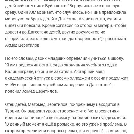
детей сейчас у них в Буйнакске. "Вернулись все в прошлую
среду. Один Аллах знает, что случилось, но Нина предложила
мировую - забрать детей в Дагестан. А я не против, купили
билеты и поехали. Кроме согласия со стороны матери, чтобы
довезти до Дагестана детей, других документов не
оформляли, есть только устная договорённость", - рассказал
Ахмед Церетилов.
По его словам, двоих младших определили учиться в школу.
"Я им предложил остаться до окончания учебного года в
Калининграде, но они не захотели. А старший взял
академический отпуск в своём колледже и с осени продолжит
учёбу в профильном учебном заведении в Дагестане", -
пояснил Ахмед Церетилов.
Отец детей, Магомед Церетилов, по-прежнему находится в
Турции. Он выразил удовлетворение, что "четырехлетняя
война закончилась" и дети смогут спокойно жить, где хотели.
"В данный момент я ещё в розыске, но это уже не проблема. В
скором времени мои вопросы решат, и я вернусь", - заявил он,