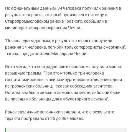
ЗАСТАВЛЯЕТ
Дагестан
По официальным данным, 34 человека получили ранения в
КАВКАЗ ЗА ПАЛЕСТИНУ
Ингушетия
результате теракта, который произошел в пятницу в
ИНАКОМЫСЛИЕ В ЧЕЧНЕ
Старопромысловском районе Грозного, сообщили в
Кабардино-Балкария
ПРЕСЛЕДОВАНИЕ АКТИВИСТОВ
министерстве здравоохранения Чечни.
МОБИЛИЗАЦИЯ И ПРОТЕСТЫ
Калмыкия
"По последним данным, в результате теракта получили
Карачаево-Черкесия
ранения 34 человека, погибли только террористы-смертники",
Краснодарский край
- сказал представитель Минздрава Чечни.
Нагорный Карабах
Он отметил, что пострадавшие в основном получили минно-
Российская Федерация
взрывные травмы. "При этом только три человека
Ростовская область
госпитализированы в нейрохирургическое отделение одной
из грозненских больниц, - сказал собеседник агентства. -
Северная Осетия - Алания
Остальным была оказана помощь на месте, либо они были
СКФО
выписаны из больницы для амбулаторного лечения".
Ставропольский край
Ранее различные источники заявляли, что в результате
Чечня
теракта пострадало от 25 до 36 человек.
Южная Осетия