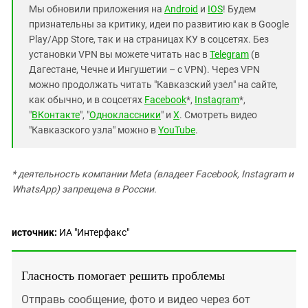
Южный Кавказ
Мы обновили приложения на
Android
и
IOS
! Будем
ЮФО
признательны за критику, идеи по развитию как в Google
Play/App Store, так и на страницах КУ в соцсетях. Без
установки VPN вы можете читать нас в
Telegram
(в
Дагестане, Чечне и Ингушетии – с VPN). Через VPN
можно продолжать читать "Кавказский узел" на сайте,
как обычно, и в соцсетях
Facebook
*,
Instagram
*,
"
ВКонтакте
", "
Одноклассники
" и
X
. Смотреть видео
"Кавказского узла" можно в
YouTube
.
* деятельность компании Meta (владеет Facebook, Instagram и
WhatsApp) запрещена в России.
источник:
ИА "Интерфакс"
Гласность помогает решить проблемы
Отправь сообщение, фото и видео через бот