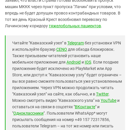
заявил, что власти страны готовы возобновить пропуск
машин МККК через пункт пропуска "Лачин" при условии, что
впредь не будет допущен провоз контрабандных товаров. В
тот же день Красный Крест возобновил перевозку по
Лачинскому коридору
тяжелобольных пациентов
.
Читайте "Кавказский узел" в
Telegram
без установки VPN
и используйте браузер
CENO
для обхода блокировок.
Также призываем читателей установить наше
мобильное приложение для
Android
и
IOS
. Если позднее
приложение будет исключено из PlayMarket или App
Store, или доступ к "Кавказскому узлу" будет ограничен –
вы все равно сможете пользоваться уже установленным
приложением. Через VPN можно продолжать читать
"Кавказский узел" на сайте, как обычно, и в
Twitter
.
Можно смотреть видео "Кавказского узла" на
YouTube
и
оставаться на связи в соцсетях "
ВКонтакте
" и
"
Одноклассники
". Пользователи WhatsApp* могут
присылать сообщения на номер +49 157 72317856,
пользователи Telegram – на тот же номер или писать