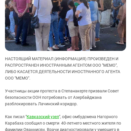
ЗАСТАВЛЯЕТ
Дагестан
КАВКАЗ ЗА ПАЛЕСТИНУ
Ингушетия
ИНАКОМЫСЛИЕ В ЧЕЧНЕ
Кабардино-Балкария
ПРЕСЛЕДОВАНИЕ АКТИВИСТОВ
МОБИЛИЗАЦИЯ И ПРОТЕСТЫ
Калмыкия
Карачаево-Черкесия
Краснодарский край
НАСТОЯЩИЙ МАТЕРИАЛ (ИНФОРМАЦИЯ) ПРОИЗВЕДЕН И
Нагорный Карабах
РАСПРОСТРАНЕН ИНОСТРАННЫМ АГЕНТОМ ООО "МЕМО",
Российская Федерация
ЛИБО КАСАЕТСЯ ДЕЯТЕЛЬНОСТИ ИНОСТРАННОГО АГЕНТА
Ростовская область
ООО "МЕМО".
Северная Осетия - Алания
Участницы акции протеста в Степанакерте призвали Совет
СКФО
безопасности ООН потребовать от Азербайджана
разблокировать Лачинский коридор.
Ставропольский край
Чечня
Как писал "
Кавказский узел
", офис омбудсмена Нагорного
Южная Осетия
Карабаха сообщил о смерти 40-летнего местного жителя по
фамилии Ованнисян. Врачи диагностировали у умершего в