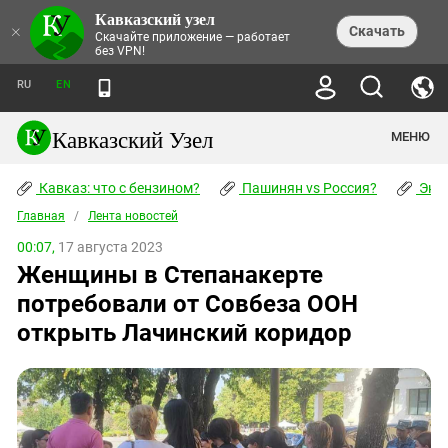
Кавказский узел
НОВОСТИ
×
Скачать
Скачайте приложение — работает
без VPN!
ЛЕНТА НОВОСТЕЙ
ТЕМЫ
ХРОНИКИ
RU
EN
ПРАВА ЧЕЛОВЕКА
ДАЙДЖЕСТ СМИ
ТРЕНДЫ
ПРЕСТУПНОСТЬ
АНОНСЫ СОБЫТИЙ
Кавказский Узел
МЕНЮ
КАВКАЗ: ЧТО С БЕНЗИНОМ?
КУЛЬТУРА
АНАЛИТИКА
ПАШИНЯН VS РОССИЯ?
КОНФЛИКТЫ
СТАТЬИ
Кавказ: что с бензином?
ЧЕРКЕССКИЙ ВОПРОС
Пашинян vs Россия?
Экок
ПОЛИТИКА
ЭНЦИКЛОПЕДИЯ
ДОКЛАДЫ
МИФЫ И ПРАВДА О ПОБЕДЕ
ОБЩЕСТВО
Главная
Абхазия
/
Лента новостей
СПРАВОЧНИК
ПУБЛИЦИСТИКА
СТАЛИНСКИЕ ДЕПОРТАЦИИ
ПРИРОДА И ЭКОЛОГИЯ
ФОРУМ
00:07,
17 августа 2023
Аджария
ПЕРСОНАЛИИ
ИНТЕРВЬЮ
ЭКОКАТАСТРОФА НА КУБАНИ
ПРОИСШЕСТВИЯ
Женщины в Степанакерте
КНИЖНАЯ ПОЛКА
Адыгея
СЕВЕРНЫЙ КАВКАЗ - СТАТИСТИКА
НАВОДНЕНИЕ НА СЕВЕРНОМ КАВКАЗЕ
БЛОГИ
ЭКОНОМИКА
ЖЕРТВ
потребовали от Совбеза ООН
НОРМАТИВНЫЕ АКТЫ
КРУШЕНИЕ СВЯЗЕЙ БАКУ И МОСКВЫ
Азербайджан
ТУРИЗМ
ДОКУМЕНТЫ ОРГАНИЗАЦИЙ
открыть Лачинский коридор
ВИДЕО
ИРАН: ВОЙНА РЯДОМ
Армения
ПОЛИТКОВСКАЯ И ЭСТЕМИРОВА
Астраханская область
ФОТОАЛЬБОМЫ
БОРЬБА КАДЫРОВА С
ЯНГУЛБАЕВЫМИ
Волгоградская область
ГРУЗИЯ: ПРОТЕСТЫ ПОСЛЕ ВЫБОРОВ
ПОГОДА
Грузия
КОГО КАВКАЗ ИЗВИНЯТЬСЯ