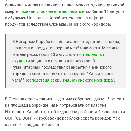
Южный Кавказ
больнице жителя Степанакерта пневмонию, однако причиной
ЮФО
смерти
назвали хроническое недоедание
, сообщил 16 августа
омбудсмен Нагорного Карабаха, указав на дефицит
продуктов вследствие блокады Лачинского коридора.
В Нагорном Карабахе наблюдается отсутствие топлива,
лекарств и продуктов первой необходимости. Местные
жители рассказали 13 августа, что
страдают от
скудости
рациона и нехватки продуктов. О
гуманитарных последствиях закрытия Лачинского
коридора можно прочитать в справке "Кавказского
узла" "
Последствия закрытия Лачинского коридора
".
В Степанакерте женщины с детьми собрались днем 16 августа
на площади Возрождения и потребовали от властей
Нагорного Карабаха, чтоб те донесли до Совета безопасности
ООН (СБ ООН) их требование разблокировать коридор, так
как дети голодают и болеют.