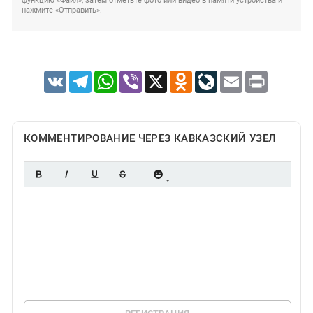
функцию «Файл», затем отметьте фото или видео в памяти устройства и
нажмите «Отправить».
VK
Telegram
WhatsApp
Viber
X
Odnoklassniki
LiveJournal
Email
Print
КОММЕНТИРОВАНИЕ ЧЕРЕЗ КАВКАЗСКИЙ УЗЕЛ