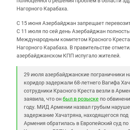
полноценного решения проблем в области зд
Нагорного Карабаха.
С 15 июня Азербайджан запрещает перевозит
С 11 июля по сей день Азербайджан полность
Международным комитетом Красного Креста 
Нагорного Карабаха. В правительстве отмети
азербайджанском КПП испугало жителей.
29 июля азербайджанские пограничники на
коридор задержали 68-летнего Вагифа Хача
сотрудники Красного Креста везли в Арме
заявила, что он
был в розыске
по обвинени
году. МИД Армении назвал грубым наруш
задержание Хачатряна, находящегося под
Армения обратилась в Европейский суд по