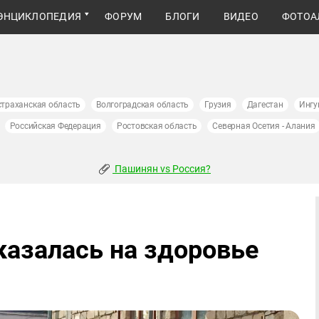
ЭНЦИКЛОПЕДИЯ
ФОРУМ
БЛОГИ
ВИДЕО
ФОТОА
страханская область
Волгоградская область
Грузия
Дагестан
Ингу
Российская Федерация
Ростовская область
Северная Осетия - Алания
Пашинян vs Россия?
казалась на здоровье