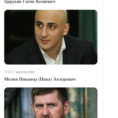
Царукян Гагик Коляевич
11:07, 7 августа 2026
Мелия Никанор (Ника) Анзорович