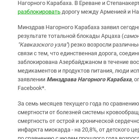
Нагорного Карабаха. В Ереване и Степанакер
разблокировать
дорогу между Арменией и Н
Минздрав Нагорного Карабаха заявил сегодня
результате тотальной блокады Арцаха (
самон
"Кавказского узла"
) резко возросли различны
связи с тем, что единственная дорога, соед
заблокирована Азербайджаном в течение вос
медикаментов и продуктов питания, люди исп
заявлении
Минздрава Нагорного Карабаха
, 
Facebook*.
За семь месяцев текущего года по сравнению
смертности от болезней системы кровообраще
смертность от острой и хронической сердечно
инфаркта миокарда - на 20,8%, от детского це
по сравнению с июлем прошлого года возрос