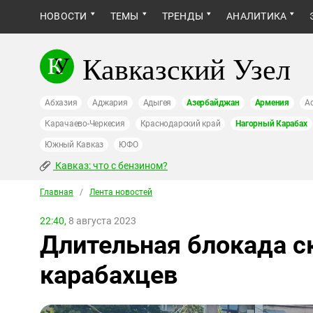
НОВОСТИ
ТЕМЫ
ТРЕНДЫ
АНАЛИТИКА
Кавказский Узел
Абхазия
Аджария
Адыгея
Азербайджан
Армения
А
Карачаево-Черкесия
Краснодарский край
Нагорный Карабах
Южный Кавказ
ЮФО
Кавказ: что с бензином?
Главная
/
Лента новостей
22:40,
8 августа 2023
Длительная блокада с
карабахцев