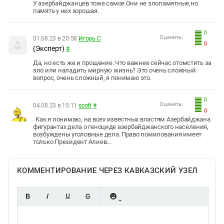
У азербайджанцев тоже самое.Они не злопамятные,но
память у них хорошая.
0
Оценить:
01.08.23 в 20:58
Игорь С
0
(Эксперт)
#
Да, но есть же и прощение. Что важнее сейчас отомстить за
зло или наладить мирную жизнь? Это очень сложный
вопрос, очень сложный, я понимаю это.
0
Оценить:
04.08.23 в 15:11
scott
#
0
Как я понимаю, на всех известных властям Азербайджана
фигурантах дела о геноциде азербайджанского населения,
возбуждены уголовные дела. Право помилования имеет
только Президент Алиев...
КОММЕНТИРОВАНИЕ ЧЕРЕЗ КАВКАЗСКИЙ УЗЕЛ