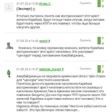
0
Оценить:
31.07.23 в 15:36
Игорь С
0
(Эксперт)
#
Я только пытаюсь понять как воспринимают этот арест
жители Карабаха, будут ли еще такие случае, когда человек
будет ехать через КПП и его повяжут, что бы еще больше
напугать других.
0
Оценить:
01.08.23 в 16:42
gerald
#
0
Конечно, по моему скромному мнению, жители Карабаха
воспринимают этот арест негативно. Это усиливает
*цензура* перед силовиками Азербайджана...
0
Оценить:
01.08.23 в 19:07
jeremiah_mayert
#
0
Азербайджанцы не окружали армянские сёла с трёх сторон
для *цензура* местного населения.
Понятное дело,что армянское население Карабаха
воспринимают арест негативно,чего кстати не скажешь о
населении Армении.Там в Армении многие понимают,что
повязали бандита.( До сих пор через ППП прошло около 700
жителей Карабаха а арестован именно этот человек) Это о
чём то говорит?
Надеюсь Игорь ты помнишь слова:"Никто не забыт,ничто не
забыто" .Это про Великую отечественную...