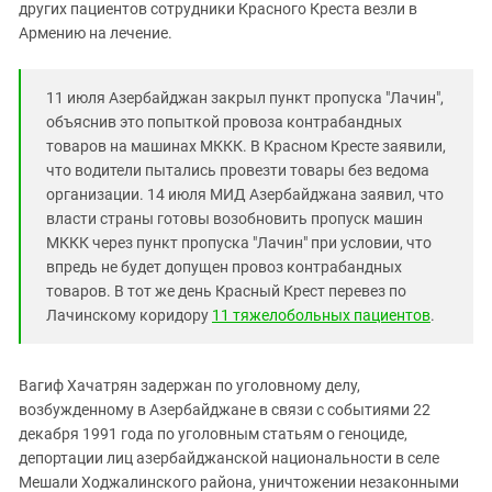
Южный Кавказ
других пациентов сотрудники Красного Креста везли в
Армению на лечение.
ЮФО
11 июля Азербайджан закрыл пункт пропуска "Лачин",
объяснив это попыткой провоза контрабандных
товаров на машинах МККК. В Красном Кресте заявили,
что водители пытались провезти товары без ведома
организации. 14 июля МИД Азербайджана заявил, что
власти страны готовы возобновить пропуск машин
МККК через пункт пропуска "Лачин" при условии, что
впредь не будет допущен провоз контрабандных
товаров. В тот же день Красный Крест перевез по
Лачинскому коридору
11 тяжелобольных пациентов
.
Вагиф Хачатрян задержан по уголовному делу,
возбужденному в Азербайджане в связи с событиями 22
декабря 1991 года по уголовным статьям о геноциде,
депортации лиц азербайджанской национальности в селе
Мешали Ходжалинского района, уничтожении незаконными