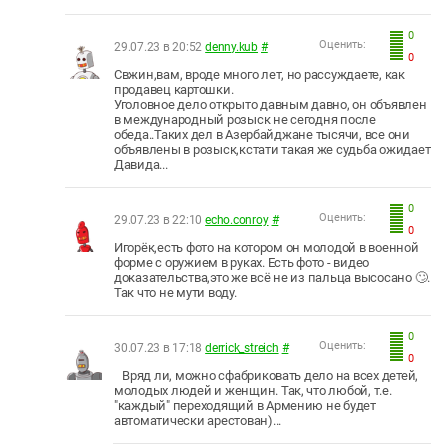
0
Оценить:
29.07.23 в 20:52
denny.kub
#
0
Свжин,вам, вроде много лет, но рассуждаете, как
продавец картошки.
Уголовное дело открыто давным давно, он объявлен
в международный розыск не сегодня после
обеда..Таких дел в Азербайджане тысячи, все они
объявлены в розыск,кстати такая же судьба ожидает
Давида...
0
Оценить:
29.07.23 в 22:10
echo.conroy
#
0
Игорёк,есть фото на котором он молодой в военной
форме с оружием в руках. Есть фото - видео
доказательства,это же всё не из пальца высосано 🙄.
Так что не мути воду.
0
Оценить:
30.07.23 в 17:18
derrick_streich
#
0
Вряд ли, можно сфабриковать дело на всех детей,
молодых людей и женщин. Так, что любой, т.е.
"каждый" переходящий в Армению не будет
автоматически арестован)...