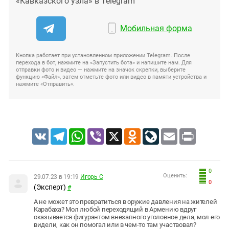
«Кавказского узла» в Telegram
Мобильная форма
Кнопка работает при установленном приложении Telegram. После
перехода в бот, нажмите на «Запустить бота» и напишите нам. Для
отправки фото и видео — нажмите на значок скрепки, выберите
функцию «Файл», затем отметьте фото или видео в памяти устройства и
нажмите «Отправить».
VK
Telegram
WhatsApp
Viber
X
Odnoklassniki
LiveJournal
Email
Print
0
Оценить:
29.07.23 в 19:19
Игорь С
0
(Эксперт)
#
А не может это превратиться в оружие давления на жителей
Карабаха? Мол любой переходящий в Армению вдруг
оказывается фигурантом внезапного уголовное дела, мол его
видели, как он помогал или в чем-то там участвовал?