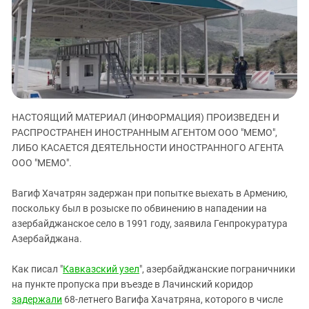
ЗАСТАВЛЯЕТ
Дагестан
КАВКАЗ ЗА ПАЛЕСТИНУ
Ингушетия
ИНАКОМЫСЛИЕ В ЧЕЧНЕ
Кабардино-Балкария
ПРЕСЛЕДОВАНИЕ АКТИВИСТОВ
МОБИЛИЗАЦИЯ И ПРОТЕСТЫ
Калмыкия
Карачаево-Черкесия
НАСТОЯЩИЙ МАТЕРИАЛ (ИНФОРМАЦИЯ) ПРОИЗВЕДЕН И
Краснодарский край
РАСПРОСТРАНЕН ИНОСТРАННЫМ АГЕНТОМ ООО "МЕМО",
Нагорный Карабах
ЛИБО КАСАЕТСЯ ДЕЯТЕЛЬНОСТИ ИНОСТРАННОГО АГЕНТА
Российская Федерация
ООО "МЕМО".
Ростовская область
Вагиф Хачатрян задержан при попытке выехать в Армению,
Северная Осетия - Алания
поскольку был в розыске по обвинению в нападении на
азербайджанское село в 1991 году, заявила Генпрокуратура
СКФО
Азербайджана.
Ставропольский край
Чечня
Как писал "
Кавказский узел
", азербайджанские пограничники
на пункте пропуска при въезде в Лачинский коридор
Южная Осетия
задержали
68-летнего Вагифа Хачатряна, которого в числе