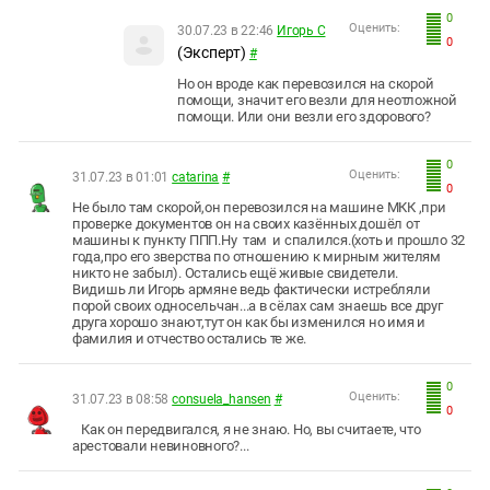
0
Оценить:
30.07.23 в 22:46
Игорь С
0
(Эксперт)
#
Но он вроде как перевозился на скорой
помощи, значит его везли для неотложной
помощи. Или они везли его здорового?
0
Оценить:
31.07.23 в 01:01
catarina
#
0
Не было там скорой,он перевозился на машине МКК ,при
проверке документов он на своих казённых дошёл от
машины к пункту ППП.Ну там и спалился.(хоть и прошло 32
года,про его зверства по отношению к мирным жителям
никто не забыл). Остались ещё живые свидетели.
Видишь ли Игорь армяне ведь фактически истребляли
порой своих односельчан...а в сёлах сам знаешь все друг
друга хорошо знают,тут он как бы изменился но имя и
фамилия и отчество остались те же.
0
Оценить:
31.07.23 в 08:58
consuela_hansen
#
0
Как он передвигался, я не знаю. Но, вы считаете, что
арестовали невиновного?...