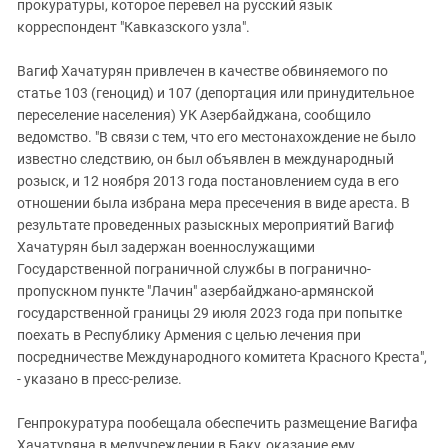
прокуратуры, которое перевел на русский язык
корреспондент "Кавказского узла".
Вагиф Хачатурян привлечен в качестве обвиняемого по
статье 103 (геноцид) и 107 (депортация или принудительное
переселение населения) УК Азербайджана, сообщило
ведомство. "В связи с тем, что его местонахождение не было
известно следствию, он был объявлен в международный
розыск, и 12 ноября 2013 года постановлением суда в его
отношении была избрана мера пресечения в виде ареста. В
результате проведенных разыскных мероприятий Вагиф
Хачатурян был задержан военнослужащими
Государственной пограничной службы в погранично-
пропускном пункте "Лачин" азербайджано-армянской
государственной границы 29 июля 2023 года при попытке
поехать в Республику Армения с целью лечения при
посредничестве Международного комитета Красного Креста",
- указано в пресс-релизе.
Генпрокуратура пообещала обеспечить размещение Вагифа
Хачатуряна в медучреждении в Баку, оказание ему