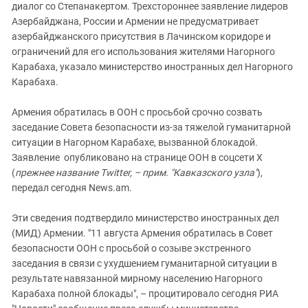
Южный Кавказ
диалог со Степанакертом. Трехстороннее заявление лидеров
Азербайджана, России и Армении не предусматривает
ЮФО
азербайджанского присутствия в Лачинском коридоре и
ограничений для его использования жителями Нагорного
Карабаха, указало министерство иностранных дел Нагорного
Карабаха.
Армения обратилась в ООН с просьбой срочно созвать
заседание Совета безопасности из-за тяжелой гуманитарной
ситуации в Нагорном Карабахе, вызванной блокадой.
Заявление опубликовано на странице ООН в соцсети Х
(
прежнее название Twitter, – прим. "Кавказского узла"
),
передал сегодня News.am.
Эти сведения подтвердило министерство иностранных дел
(МИД) Армении. "11 августа Армения обратилась в Совет
безопасности ООН с просьбой о созыве экстренного
заседания в связи с ухудшением гуманитарной ситуации в
результате навязанной мирному населению Нагорного
Карабаха полной блокады", – процитировало сегодня РИА