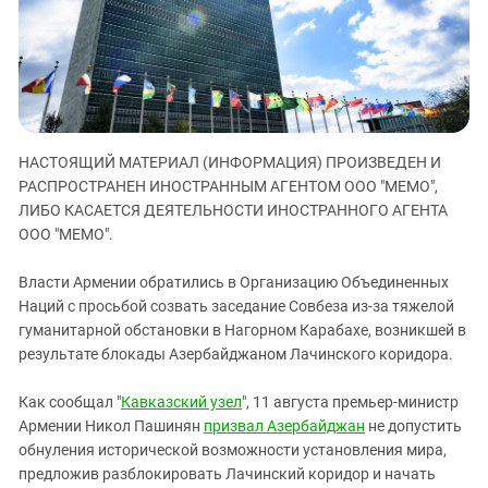
ЗАСТАВЛЯЕТ
Дагестан
КАВКАЗ ЗА ПАЛЕСТИНУ
Ингушетия
ИНАКОМЫСЛИЕ В ЧЕЧНЕ
Кабардино-Балкария
ПРЕСЛЕДОВАНИЕ АКТИВИСТОВ
МОБИЛИЗАЦИЯ И ПРОТЕСТЫ
Калмыкия
Карачаево-Черкесия
НАСТОЯЩИЙ МАТЕРИАЛ (ИНФОРМАЦИЯ) ПРОИЗВЕДЕН И
РАСПРОСТРАНЕН ИНОСТРАННЫМ АГЕНТОМ ООО "МЕМО",
Краснодарский край
ЛИБО КАСАЕТСЯ ДЕЯТЕЛЬНОСТИ ИНОСТРАННОГО АГЕНТА
Нагорный Карабах
ООО "МЕМО".
Российская Федерация
Власти Армении обратились в Организацию Объединенных
Ростовская область
Наций с просьбой созвать заседание Совбеза из-за тяжелой
Северная Осетия - Алания
гуманитарной обстановки в Нагорном Карабахе, возникшей в
результате блокады Азербайджаном Лачинского коридора.
СКФО
Ставропольский край
Как сообщал "
Кавказский узел
", 11 августа премьер-министр
Чечня
Армении Никол Пашинян
призвал Азербайджан
не допустить
обнуления исторической возможности установления мира,
Южная Осетия
предложив разблокировать Лачинский коридор и начать