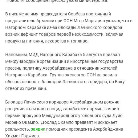
"Новости" сообщение пресс-службы министерства.
В письме на имя председателя Совбеза постоянный
представитель Армении при ООН Мгер Маргарян указал, что в
Нагорном Карабахе из-за блокады Лачинского коридора
возник дефицит товаров первой необходимости, включая
продукты питания, лекарства и топливо.
Напомним, МИД Нагорного Карабаха 5 августа призвал
международные организации и иностранные государства
пресечь политику Азербайджана в отношении жителей
Нагорного Карабаха. Группа экспертов ООН выразила
обеспокоенность блокадой Лачинского коридора, но Баку
отверг их претензии.
Блокада Лачинского коридора Азербайджаном должна
расцениваться как геноцид карабахских армян, заявил
первый прокурор Международного уголовного суда Луис
Морено Окампо. Доклад Окампо предвзят и искажает
реальность,
заявил
помощник президента Азербайджана
Хикмет Гаджиев.