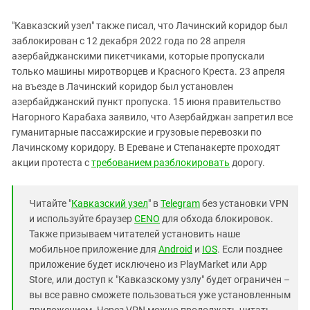
"Кавказский узел" также писал, что Лачинский коридор был
заблокирован с 12 декабря 2022 года по 28 апреля
азербайджанскими пикетчиками, которые пропускали
только машины миротворцев и Красного Креста. 23 апреля
на въезде в Лачинский коридор был установлен
азербайджанский пункт пропуска. 15 июня правительство
Нагорного Карабаха заявило, что Азербайджан запретил все
гуманитарные пассажирские и грузовые перевозки по
Лачинскому коридору. В Ереване и Степанакерте проходят
акции протеста с
требованием разблокировать
дорогу.
Читайте "
Кавказский узел
" в
Telegram
без установки VPN
и используйте браузер
CENO
для обхода блокировок.
Также призываем читателей установить наше
мобильное приложение для
Android
и
IOS
. Если позднее
приложение будет исключено из PlayMarket или App
Store, или доступ к "Кавказскому узлу" будет ограничен –
вы все равно сможете пользоваться уже установленным