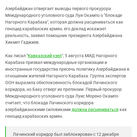
ЗАСТАВЛЯЕТ
Дагестан
Азербайджан отвергает выводы первого прокурора
КАВКАЗ ЗА ПАЛЕСТИНУ
Ингушетия
Международного уголовного суда Луи Окампо о "блокаде
ИНАКОМЫСЛИЕ В ЧЕЧНЕ
Нагорного Карабаха", которая должна расцениваться как
Кабардино-Балкария
ПРЕСЛЕДОВАНИЕ АКТИВИСТОВ
геноцид карабахских армян, его доклад искажает
МОБИЛИЗАЦИЯ И ПРОТЕСТЫ
Калмыкия
реальность, заявил помощник президента Азербайджана
Хикмет Гаджиев.
Карачаево-Черкесия
Краснодарский край
Как писал "
Кавказский узел
", 5 августа МИД Нагорного
Нагорный Карабах
Карабаха призвал международные организации и
иностранные государства пресечь политику Азербайджана в
Российская Федерация
отношении жителей Нагорного Карабаха. Группа экспертов
Ростовская область
ООН выразила обеспокоенность блокадой Лачинского
коридора, но Баку отверг их претензии. Первый прокурор
Северная Осетия - Алания
Международного уголовного суда Луис Морено Окампо
СКФО
считает, что блокада Лачинского коридора
азербайджанскими силовиками
Ставропольский край
должна расцениваться
как
геноцид карабахских армян.
Чечня
Южная Осетия
Лачинский коридор был заблокирован с 12 декабря