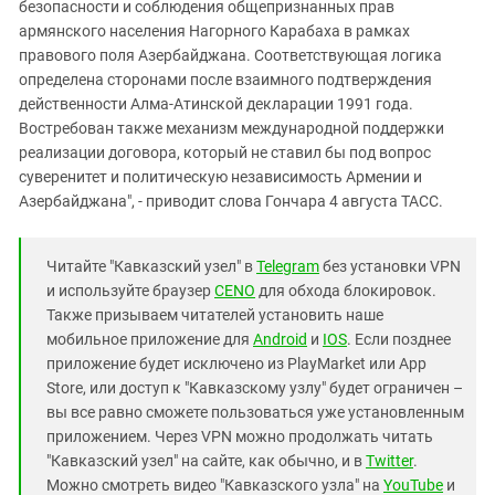
безопасности и соблюдения общепризнанных прав
армянского населения Нагорного Карабаха в рамках
правового поля Азербайджана. Соответствующая логика
определена сторонами после взаимного подтверждения
действенности Алма-Атинской декларации 1991 года.
Востребован также механизм международной поддержки
реализации договора, который не ставил бы под вопрос
суверенитет и политическую независимость Армении и
Азербайджана", - приводит слова Гончара 4 августа ТАСС.
Читайте "Кавказский узел" в
Telegram
без установки VPN
и используйте браузер
CENO
для обхода блокировок.
Также призываем читателей установить наше
мобильное приложение для
Android
и
IOS
. Если позднее
приложение будет исключено из PlayMarket или App
Store, или доступ к "Кавказскому узлу" будет ограничен –
вы все равно сможете пользоваться уже установленным
приложением. Через VPN можно продолжать читать
"Кавказский узел" на сайте, как обычно, и в
Twitter
.
Можно смотреть видео "Кавказского узла" на
YouTube
и