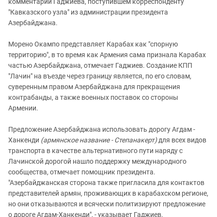
комментарии Гаджиева, поступившем корреспонденту
"Кавказского узла" из администрации президента
Азербайджана.
Морено Окампо представляет Карабах как "спорную
территорию", в то время как Армения сама признала Карабах
частью Азербайджана, отмечает Гаджиев. Создание КПП
"Лачин" на въезде через границу является, по его словам,
суверенным правом Азербайджана для прекращения
контрабанды, а также военных поставок со стороны
Армении.
Предложение Азербайджана использовать дорогу Агдам -
Ханкенди
(армянское название - Степанакерт)
для всех видов
транспорта в качестве альтернативного пути наряду с
Лачинской дорогой нашло поддержку международного
сообщества, отмечает помощник президента.
"Азербайджанская сторона также пригласила для контактов
представителей армян, проживающих в карабахском регионе,
но они отказываются и всячески политизируют предложение
о дороге Агдам-Ханкенди", - указывает Гаджиев.