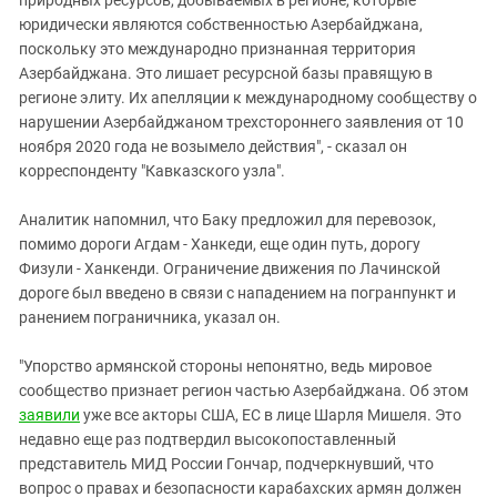
природных ресурсов, добываемых в регионе, которые
юридически являются собственностью Азербайджана,
поскольку это международно признанная территория
Азербайджана. Это лишает ресурсной базы правящую в
регионе элиту. Их апелляции к международному сообществу о
нарушении Азербайджаном трехстороннего заявления от 10
ноября 2020 года не возымело действия", - сказал он
корреспонденту "Кавказского узла".
Аналитик напомнил, что Баку предложил для перевозок,
помимо дороги Агдам - Ханкеди, еще один путь, дорогу
Физули - Ханкенди. Ограничение движения по Лачинской
дороге был введено в связи с нападением на погранпункт и
ранением пограничника, указал он.
"Упорство армянской стороны непонятно, ведь мировое
сообщество признает регион частью Азербайджана. Об этом
заявили
уже все акторы США, ЕС в лице Шарля Мишеля. Это
недавно еще раз подтвердил высокопоставленный
представитель МИД России Гончар, подчеркнувший, что
вопрос о правах и безопасности карабахских армян должен