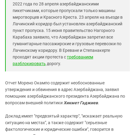
Южный Кавказ
2022 года по 28 апреля азербайджанскими
ЮФО
пикетчиками, которые пропускали только машины
миротворцев и Красного Креста. 23 апреля на въезде в
Лачинский коридор был установлен азербайджанский
пункт пропуска. 15 июня правительство Нагорного
Карабаха заявило, что Азербайджан запретил все
гуманитарные пассажирские и грузовые перевозки по
Лачинскому коридору. В Ереване и Степанакерте
проходят акции протеста с
требованием
разблокировать
дорогу.
Отчет Морено Окампо содержит необоснованные
утверждения и обвинения в адрес Азербайджана, заявил
помощник азербайджанского президента Азербайджана по
вопросам внешней политики
Хикмет Гаджиев
.
Доклад имеет "предвзятый характер", "искажает реальную
ситуацию на местах", а также содержит "серьезные
фактологические и юридические ошибки", говорится в