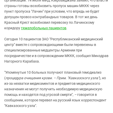
организации. 14 июля МИД Азербайджана заявил, что власти
Южный Кавказ
страны готовы возобновить пропуск машин МККК через
ЮФО
пункт пропуска "Лачин" при условии, что впредь не будет
допущен провоз контрабандных товаров. В тот же день
Красный Крест возобновил перевозку по Лачинскому
коридору
тяжелобольных пациентов
.
Сегодня 10 пациентов ЗАО "Республиканский медицинский
центр" вместе с сопровождающими были перевезены в
специализированные медцентры Армении при
посредничестве и в сопровождении МККК, сообщил Минздрав
Нагорного Карабаха.
"Упомянутые 10 больных получают плановый гемодиализ
(
процедура очищения крови. – Прим. "Кавказского узла"
), но
из-за нехватки медикаментов и предметов медицинского
назначения не могут получить необходимую медицинскую
помощь и находятся под угрозой смерти",
–
говорится в
сообщении, которое перевел на русский язык корреспондент
"Кавказского узла".