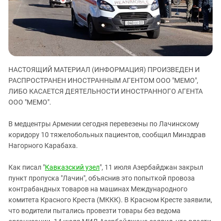
ЗАСТАВЛЯЕТ
Дагестан
КАВКАЗ ЗА ПАЛЕСТИНУ
Ингушетия
ИНАКОМЫСЛИЕ В ЧЕЧНЕ
Кабардино-Балкария
ПРЕСЛЕДОВАНИЕ АКТИВИСТОВ
МОБИЛИЗАЦИЯ И ПРОТЕСТЫ
Калмыкия
НАСТОЯЩИЙ МАТЕРИАЛ (ИНФОРМАЦИЯ) ПРОИЗВЕДЕН И
Карачаево-Черкесия
РАСПРОСТРАНЕН ИНОСТРАННЫМ АГЕНТОМ ООО "МЕМО",
Краснодарский край
ЛИБО КАСАЕТСЯ ДЕЯТЕЛЬНОСТИ ИНОСТРАННОГО АГЕНТА
Нагорный Карабах
ООО "МЕМО".
Российская Федерация
В медцентры Армении сегодня перевезены по Лачинскому
Ростовская область
коридору 10 тяжелобольных пациентов, сообщил Минздрав
Нагорного Карабаха.
Северная Осетия - Алания
СКФО
Как писал "
Кавказский узел
", 11 июля Азербайджан закрыл
Ставропольский край
пункт пропуска "Лачин", объяснив это попыткой провоза
контрабандных товаров на машинах Международного
Чечня
комитета Красного Креста (МККК). В Красном Кресте заявили,
Южная Осетия
что водители пытались провезти товары без ведома