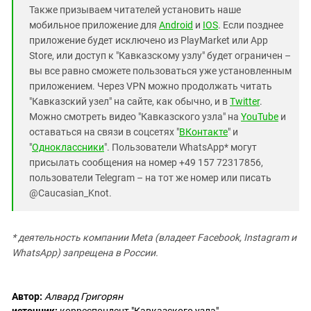
Также призываем читателей установить наше
мобильное приложение для
Android
и
IOS
. Если позднее
приложение будет исключено из PlayMarket или App
Store, или доступ к "Кавказскому узлу" будет ограничен –
вы все равно сможете пользоваться уже установленным
приложением. Через VPN можно продолжать читать
"Кавказский узел" на сайте, как обычно, и в
Twitter
.
Можно смотреть видео "Кавказского узла" на
YouTube
и
оставаться на связи в соцсетях "
ВКонтакте
" и
"
Одноклассники
". Пользователи WhatsApp* могут
присылать сообщения на номер +49 157 72317856,
пользователи Telegram – на тот же номер или писать
@Caucasian_Knot.
* деятельность компании Meta (владеет Facebook, Instagram и
WhatsApp) запрещена в России.
Автор:
Алвард Григорян
источник:
корреспондент "Кавказского узла"