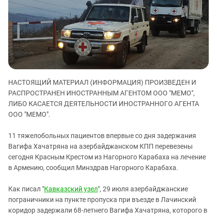
ЗАСТАВЛЯЕТ
Дагестан
КАВКАЗ ЗА ПАЛЕСТИНУ
Ингушетия
ИНАКОМЫСЛИЕ В ЧЕЧНЕ
Кабардино-Балкария
ПРЕСЛЕДОВАНИЕ АКТИВИСТОВ
МОБИЛИЗАЦИЯ И ПРОТЕСТЫ
Калмыкия
Карачаево-Черкесия
НАСТОЯЩИЙ МАТЕРИАЛ (ИНФОРМАЦИЯ) ПРОИЗВЕДЕН И
Краснодарский край
РАСПРОСТРАНЕН ИНОСТРАННЫМ АГЕНТОМ ООО "МЕМО",
Нагорный Карабах
ЛИБО КАСАЕТСЯ ДЕЯТЕЛЬНОСТИ ИНОСТРАННОГО АГЕНТА
Российская Федерация
ООО "МЕМО".
Ростовская область
11 тяжелобольных пациентов впервые со дня задержания
Северная Осетия - Алания
Вагифа Хачатряна на азербайджанском КПП перевезены
сегодня Красным Крестом из Нагорного Карабаха на лечение
СКФО
в Армению, сообщил Минздрав Нагорного Карабаха.
Ставропольский край
Чечня
Как писал "
Кавказский узел
", 29 июля азербайджанские
пограничники на пункте пропуска при въезде в Лачинский
Южная Осетия
коридор задержали 68-летнего Вагифа Хачатряна, которого в