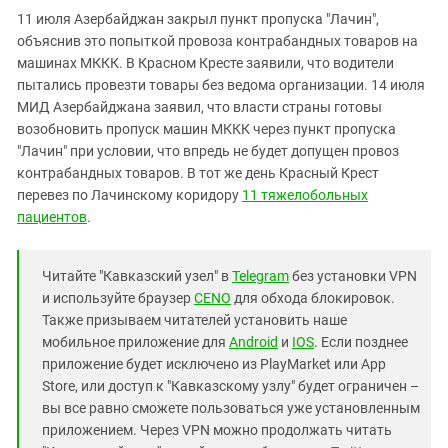
11 июля Азербайджан закрыл пункт пропуска "Лачин",
объяснив это попыткой провоза контрабандных товаров на
машинах МККК. В Красном Кресте заявили, что водители
пытались провезти товары без ведома организации. 14 июля
МИД Азербайджана заявил, что власти страны готовы
возобновить пропуск машин МККК через пункт пропуска
"Лачин" при условии, что впредь не будет допущен провоз
контрабандных товаров. В тот же день Красный Крест
перевез по Лачинскому коридору
11 тяжелобольных
пациентов
.
Читайте "Кавказский узел" в
Telegram
без установки VPN
и используйте браузер
CENO
для обхода блокировок.
Также призываем читателей установить наше
мобильное приложение для
Android
и
IOS
. Если позднее
приложение будет исключено из PlayMarket или App
Store, или доступ к "Кавказскому узлу" будет ограничен –
вы все равно сможете пользоваться уже установленным
приложением. Через VPN можно продолжать читать