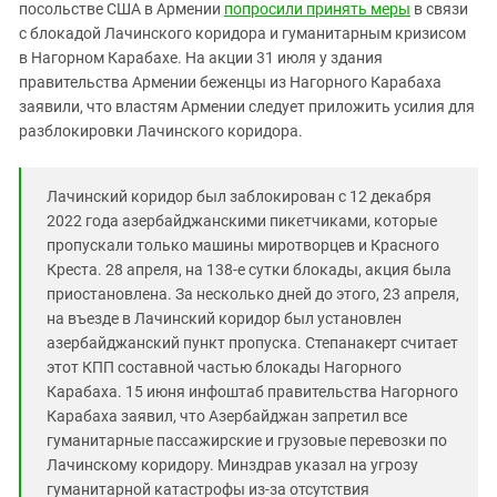
Южный Кавказ
посольстве США в Армении
попросили принять меры
в связи
с блокадой Лачинского коридора и гуманитарным кризисом
ЮФО
в Нагорном Карабахе. На акции 31 июля у здания
правительства Армении беженцы из Нагорного Карабаха
заявили, что властям Армении следует приложить усилия для
разблокировки Лачинского коридора.
Лачинский коридор был заблокирован с 12 декабря
2022 года азербайджанскими пикетчиками, которые
пропускали только машины миротворцев и Красного
Креста. 28 апреля, на 138-е сутки блокады, акция была
приостановлена. За несколько дней до этого, 23 апреля,
на въезде в Лачинский коридор был установлен
азербайджанский пункт пропуска. Степанакерт считает
этот КПП составной частью блокады Нагорного
Карабаха. 15 июня инфоштаб правительства Нагорного
Карабаха заявил, что Азербайджан запретил все
гуманитарные пассажирские и грузовые перевозки по
Лачинскому коридору. Минздрав указал на угрозу
гуманитарной катастрофы из-за отсутствия