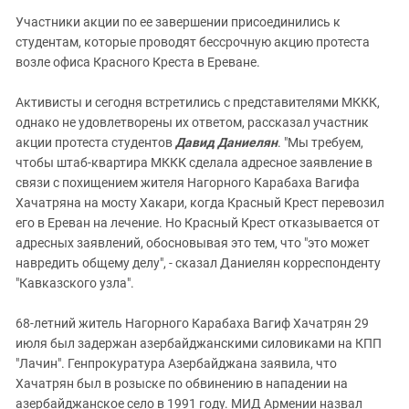
Участники акции по ее завершении присоединились к
студентам, которые проводят бессрочную акцию протеста
возле офиса Красного Креста в Ереване.
Активисты и сегодня встретились с представителями МККК,
однако не удовлетворены их ответом, рассказал участник
акции протеста студентов
Давид Даниелян
. "Мы требуем,
чтобы штаб-квартира МККК сделала адресное заявление в
связи с похищением жителя Нагорного Карабаха Вагифа
Хачатряна на мосту Хакари, когда Красный Крест перевозил
его в Ереван на лечение. Но Красный Крест отказывается от
адресных заявлений, обосновывая это тем, что "это может
навредить общему делу", - сказал Даниелян корреспонденту
"Кавказского узла".
68-летний житель Нагорного Карабаха Вагиф Хачатрян 29
июля был задержан азербайджанскими силовиками на КПП
"Лачин". Генпрокуратура Азербайджана заявила, что
Хачатрян был в розыске по обвинению в нападении на
азербайджанское село в 1991 году. МИД Армении назвал