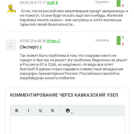
Оценить:
04.08.23 в 15:17
scott
#
0
Если, после российских миротворцев придут американцы и
не помогут, то они будут искать ещё кого-нибудь. Жителей
Карабаха понять можно - они напуганы и хотят железных
гарантий своей безопасности...
0
Оценить:
05.08.23 в 06:26
Игорь С
0
(Эксперт)
#
Так может быть проблема в том, что снаружи никто не
придет и быстро не решит эту проблему. Медленно ее решит
и Россия и ЕС и США, но медленно. Но ведь все хотят
быстро!!! Я думаю пора создавать совместные воздушные
коридоры гуманитарные России. Российские самолёты
Азербайджан мочить побоится.
КОММЕНТИРОВАНИЕ ЧЕРЕЗ КАВКАЗСКИЙ УЗЕЛ