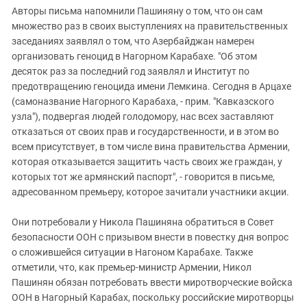
Авторы письма напомнили Пашиняну о том, что он сам
множество раз в своих выступлениях на правительственных
заседаниях заявлял о том, что Азербайджан намерен
организовать геноцид в Нагорном Карабахе. "Об этом
десяток раз за последний год заявлял и Институт по
предотвращению геноцида имени Лемкина. Сегодня в Арцахе
(самоназвание Нагорного Карабаха, - прим. "Кавказского
узла"), подвергая людей голодомору, нас всех заставляют
отказаться от своих прав и государственности, и в этом во
всем присутствует, в том числе вина правительства Армении,
которая отказывается защитить часть своих же граждан, у
которых тот же армянский паспорт", - говорится в письме,
адресованном премьеру, которое зачитали участники акции.
Они потребовали у Никола Пашиняна обратиться в Совет
безопасности ООН с призывом внести в повестку дня вопрос
о сложившейся ситуации в Нагоном Карабахе. Также
отметили, что, как премьер-министр Армении, Никол
Пашинян обязан потребовать ввести миротворческие войска
ООН в Нагорный Карабах, поскольку российские миротворцы