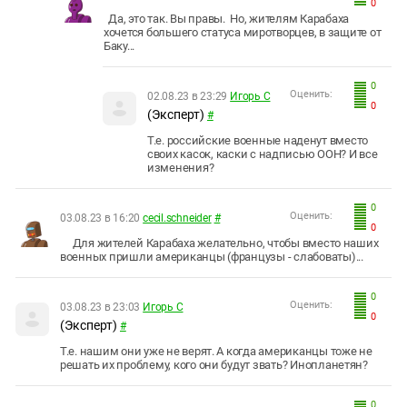
0
Да, это так. Вы правы. Но, жителям Карабаха
хочется большего статуса миротворцев, в защите от
Баку...
0
Оценить:
02.08.23 в 23:29
Игорь С
0
(Эксперт)
#
Т.е. российские военные наденут вместо
своих касок, каски с надписью ООН? И все
изменения?
0
Оценить:
03.08.23 в 16:20
cecil.schneider
#
0
Для жителей Карабаха желательно, чтобы вместо наших
военных пришли американцы (французы - слабоваты)...
0
Оценить:
03.08.23 в 23:03
Игорь С
0
(Эксперт)
#
Т.е. нашим они уже не верят. А когда американцы тоже не
решать их проблему, кого они будут звать? Инопланетян?
0