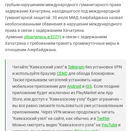
грубым нарушением международного гуманитарного права
задержание Хачатряна, находящегося под международной
гуманитарной защитой. 30 июля МИД Азербайджана назвал
необоснованными обвинения в нарушении международного
права в связи с задержанием Хачатряна.
Армения
обратилась в ЕСПЧ
в связи с задержанием
Хачатряна с требованием принять промежуточные меры в
отношении Азербайджана.
Читайте "Кавказский узел" в
Telegram
без установки VPN
и используйте браузер
CENO
для обхода блокировок.
Также призываем читателей установить наше
мобильное приложение для
Android
и
IOS
. Если позднее
приложение будет исключено из PlayMarket или App
Store, или доступ к "Кавказскому узлу" будет ограничен –
вы все равно сможете пользоваться уже установленным
приложением. Через VPN можно продолжать читать
"Кавказский узел" на сайте, как обычно, и в
Twitter
.
Можно смотреть видео "Кавказского узла" на
YouTube
и