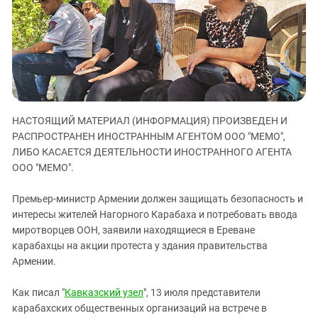
ЗАСТАВЛЯЕТ
Дагестан
КАВКАЗ ЗА ПАЛЕСТИНУ
Ингушетия
ИНАКОМЫСЛИЕ В ЧЕЧНЕ
Кабардино-Балкария
ПРЕСЛЕДОВАНИЕ АКТИВИСТОВ
МОБИЛИЗАЦИЯ И ПРОТЕСТЫ
Калмыкия
Карачаево-Черкесия
НАСТОЯЩИЙ МАТЕРИАЛ (ИНФОРМАЦИЯ) ПРОИЗВЕДЕН И
Краснодарский край
РАСПРОСТРАНЕН ИНОСТРАННЫМ АГЕНТОМ ООО "МЕМО",
Нагорный Карабах
ЛИБО КАСАЕТСЯ ДЕЯТЕЛЬНОСТИ ИНОСТРАННОГО АГЕНТА
Российская Федерация
ООО "МЕМО".
Ростовская область
Премьер-министр Армении должен защищать безопасность и
Северная Осетия - Алания
интересы жителей Нагорного Карабаха и потребовать ввода
миротворцев ООН, заявили находящиеся в Ереване
СКФО
карабахцы на акции протеста у здания правительства
Ставропольский край
Армении.
Чечня
Как писал "
Кавказский узел
", 13 июля представители
Южная Осетия
карабахских общественных организаций на встрече в