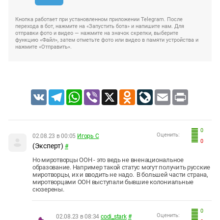
Кнопка работает при установленном приложении Telegram. После
перехода в бот, нажмите на «Запустить бота» и напишите нам. Для
отправки фото и видео — нажмите на значок скрепки, выберите
функцию «Файл», затем отметьте фото или видео в памяти устройства и
нажмите «Отправить».
VK
Telegram
WhatsApp
Viber
X
Odnoklassniki
LiveJournal
Email
Print
0
Оценить:
02.08.23 в 00:05
Игорь С
0
(Эксперт)
#
Но миротворцы ООН - это ведь не вненациональное
образование. Например такой статус могут получить русские
миротворцы, их и вводить не надо. В большей части страна,
миротворцами ООН выступали бывшие колониальные
сюзерены.
0
Оценить:
02.08.23 в 08:34
codi_stark
#