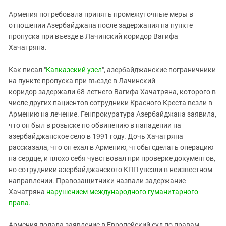
ЗАСТАВЛЯЕТ
Дагестан
Армения потребовала принять промежуточные меры в
КАВКАЗ ЗА ПАЛЕСТИНУ
Ингушетия
отношении Азербайджана после задержания на пункте
ИНАКОМЫСЛИЕ В ЧЕЧНЕ
пропуска при въезде в Лачинский коридор Вагифа
Кабардино-Балкария
ПРЕСЛЕДОВАНИЕ АКТИВИСТОВ
Хачатряна.
МОБИЛИЗАЦИЯ И ПРОТЕСТЫ
Калмыкия
Как писал "
Кавказский узел
", азербайджанские пограничники
Карачаево-Черкесия
на пункте пропуска при въезде в Лачинский
Краснодарский край
коридор задержали 68-летнего Вагифа Хачатряна, которого в
Нагорный Карабах
числе других пациентов сотрудники Красного Креста везли в
Армению на лечение. Генпрокуратура Азербайджана заявила,
Российская Федерация
что он был в розыске по обвинению в нападении на
Ростовская область
азербайджанское село в 1991 году. Дочь Хачатряна
рассказала, что он ехал в Армению, чтобы сделать операцию
Северная Осетия - Алания
на сердце, и плохо себя чувствовал при проверке документов,
СКФО
но сотрудники азербайджанского КПП увезли в неизвестном
направлении. Правозащитники назвали задержание
Ставропольский край
Хачатряна
нарушением международного гуманитарного
Чечня
права
.
Южная Осетия
Армения подала заявление в Европейский суд по правам