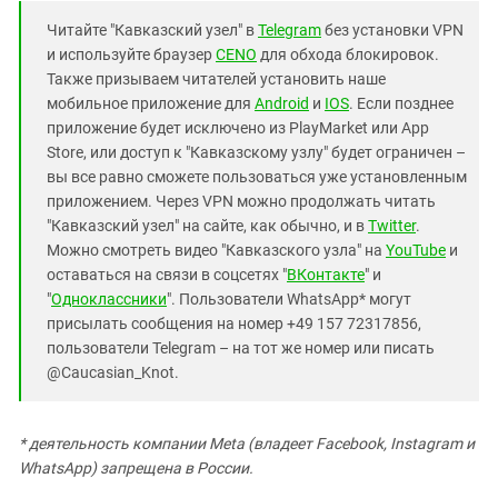
Читайте "Кавказский узел" в
Telegram
без установки VPN
и используйте браузер
CENO
для обхода блокировок.
Также призываем читателей установить наше
мобильное приложение для
Android
и
IOS
. Если позднее
приложение будет исключено из PlayMarket или App
Store, или доступ к "Кавказскому узлу" будет ограничен –
вы все равно сможете пользоваться уже установленным
приложением. Через VPN можно продолжать читать
"Кавказский узел" на сайте, как обычно, и в
Twitter
.
Можно смотреть видео "Кавказского узла" на
YouTube
и
оставаться на связи в соцсетях "
ВКонтакте
" и
"
Одноклассники
". Пользователи WhatsApp* могут
присылать сообщения на номер +49 157 72317856,
пользователи Telegram – на тот же номер или писать
@Caucasian_Knot.
* деятельность компании Meta (владеет Facebook, Instagram и
WhatsApp) запрещена в России.