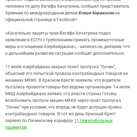
Южный Кавказ
человека по делу Вагифа Хачатряна, сообщил представитель
ЮФО
Армении по международным делам
Егише Киракосян
на
официальной странице в Facebook*.
«Касательно защиты прав Вагифа Хачатряна подал
заявление в ЕСПЧ с требованием принять промежуточные
меры в отношении Азербайджана», - написал он, добавив, что
о дальнейшем развитии ситуации сообщит дополнительно.
11 июля Азербайджан закрыл пункт пропуска "Лачин",
объяснив это попыткой провоза контрабандных товаров на
машинах МККК. В Красном Кресте заявили, что водители
пытались провезти товары без ведома организации. 14 июля
МИД Азербайджана заявил, что власти страны готовы
возобновить пропуск машин МККК через пункт пропуска
"Лачин" при условии, что впредь не будет допущен провоз
контрабандных товаров. В тот же день Красный Крест
перевез по Лачинскому коридору
11 тяжелобольных
пациентов
.