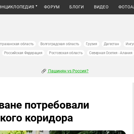
ЭНЦИКЛОПЕДИЯ
ФОРУМ
БЛОГИ
ВИДЕО
ФОТОА
страханская область
Волгоградская область
Грузия
Дагестан
Ингу
Российская Федерация
Ростовская область
Северная Осетия - Алания
Пашинян vs Россия?
еване потребовали
кого коридора