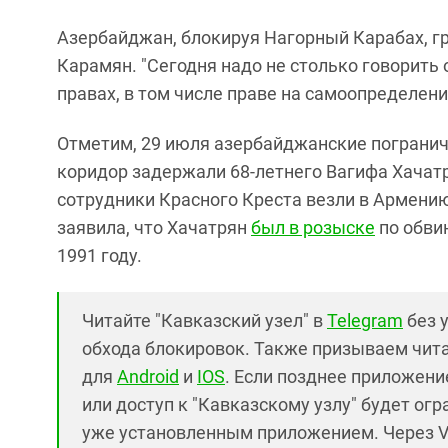
Азербайджан, блокируя Нагорный Карабах, гр
Карамян. "Сегодня надо не столько говорить 
правах, в том числе праве на самоопределение
Отметим, 29 июля азербайджанские пограничн
коридор задержали 68-летнего Вагифа Хачатр
сотрудники Красного Креста везли в Армени
заявила, что Хачатрян
был в розыске
по обви
1991 году.
Читайте "Кавказский узел" в
Telegram
без 
обхода блокировок. Также призываем чит
для
Android
и
IOS
. Если позднее приложение
или доступ к "Кавказскому узлу" будет ог
уже установленным приложением. Через V