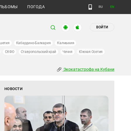
ЛЬБОМЫ
ПОГОДА
RU
EN
ВОЙТИ
шетия
Кабардино-Балкария
Калмыкия
СКФО
Ставропольский край
Чечня
Южная Осетия
Экокатастрофа на Кубани
НОВОСТИ