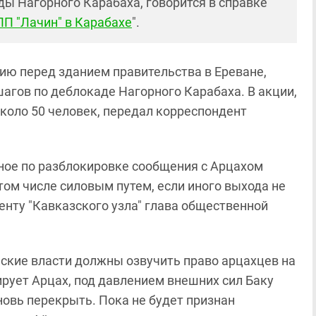
ды Нагорного Карабаха, говорится в справке
ПП "Лачин" в Карабахе
".
ию перед зданием правительства в Ереване,
агов по деблокаде Нагорного Карабаха. В акции,
около 50 человек, передал корреспондент
ное по разблокировке сообщения с Арцахом
том числе силовым путем, если иного выхода не
енту "Кавказского узла" глава общественной
нские власти должны озвучить право арцахцев на
рует Арцах, под давлением внешних сил Баку
новь перекрыть. Пока не будет признан