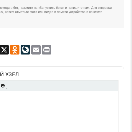
ехода в бот, нажмите на «Запустить бота» и напишите нам. Для отправки
», затем отметьте фото или видео в памяти устройства и нажмите
App
Viber
X
Odnoklassniki
LiveJournal
Email
Print
Й УЗЕЛ