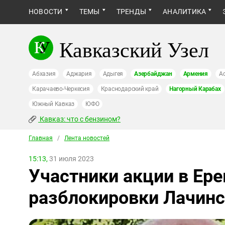
НОВОСТИ
ТЕМЫ
ТРЕНДЫ
АНАЛИТИКА
Кавказский Узел
Абхазия
Аджария
Адыгея
Азербайджан
Армения
А
Карачаево-Черкесия
Краснодарский край
Нагорный Карабах
Южный Кавказ
ЮФО
Кавказ: что с бензином?
Главная
/
Лента новостей
15:13,
31 июля 2023
Участники акции в Ер
разблокировки Лачинс