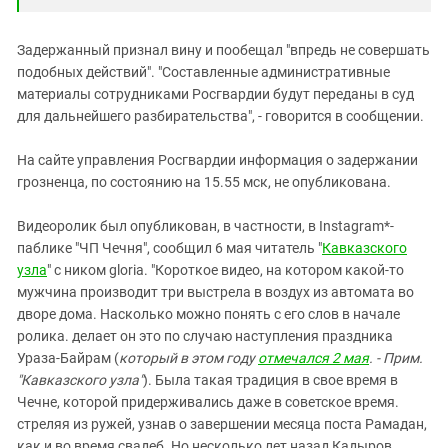
Задержанный признал вину и пообещал "впредь не совершать
подобных действий". "Составленные административные
материалы сотрудниками Росгвардии будут переданы в суд
для дальнейшего разбирательства", - говорится в сообщении.
На сайте управления Росгвардии информация о задержании
грозненца, по состоянию на 15.55 мск, не опубликована.
Видеоролик был опубликован, в частности, в Instagram*-
паблике "ЧП Чечня", сообщил 6 мая читатель "
Кавказского
узла
" с ником gloria. "Короткое видео, на котором какой-то
мужчина производит три выстрела в воздух из автомата во
дворе дома. Насколько можно понять с его слов в начале
ролика. делает он это по случаю наступления праздника
Ураза-Байрам (
который в этом году
отмечался 2 мая
. - Прим.
"Кавказского узла"
). Была такая традиция в свое время в
Чечне, которой придерживались даже в советское время.
стреляя из ружей, узнав о завершении месяца поста Рамадан,
как и во время свадеб. Но несколько лет назад Кадыров