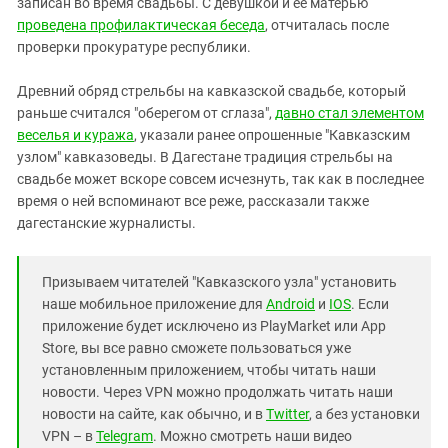
записан во время свадьбы. С девушкой и ее матерью
проведена профилактическая беседа
, отчиталась после
проверки прокуратуре республики.
Древний обряд стрельбы на кавказской свадьбе, который
раньше считался "оберегом от сглаза",
давно стал элементом
веселья и куража
, указали ранее опрошенные "Кавказским
узлом" кавказоведы. В Дагестане традиция стрельбы на
свадьбе может вскоре совсем исчезнуть, так как в последнее
время о ней вспоминают все реже, рассказали также
дагестанские журналисты.
Призываем читателей "Кавказского узла" установить
наше мобильное приложение для
Android
и
IOS
. Если
приложение будет исключено из PlayMarket или App
Store, вы все равно сможете пользоваться уже
установленным приложением, чтобы читать наши
новости. Через VPN можно продолжать читать наши
новости на сайте, как обычно, и в
Twitter
, а без установки
VPN – в
Telegram
. Можно смотреть наши видео