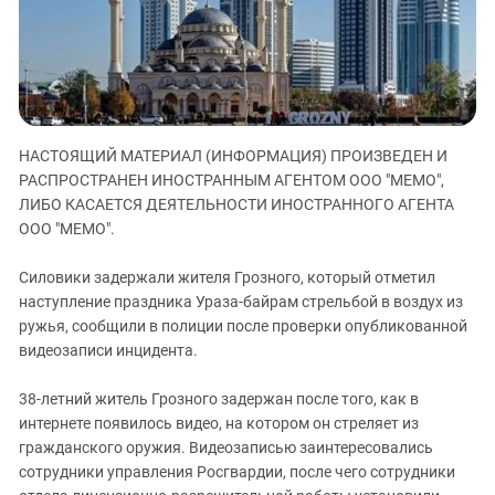
ЗАСТАВЛЯЕТ
Дагестан
КАВКАЗ ЗА ПАЛЕСТИНУ
Ингушетия
ИНАКОМЫСЛИЕ В ЧЕЧНЕ
Кабардино-Балкария
ПРЕСЛЕДОВАНИЕ АКТИВИСТОВ
МОБИЛИЗАЦИЯ И ПРОТЕСТЫ
Калмыкия
НАСТОЯЩИЙ МАТЕРИАЛ (ИНФОРМАЦИЯ) ПРОИЗВЕДЕН И
Карачаево-Черкесия
РАСПРОСТРАНЕН ИНОСТРАННЫМ АГЕНТОМ ООО "МЕМО",
Краснодарский край
ЛИБО КАСАЕТСЯ ДЕЯТЕЛЬНОСТИ ИНОСТРАННОГО АГЕНТА
Нагорный Карабах
ООО "МЕМО".
Российская Федерация
Силовики задержали жителя Грозного, который отметил
Ростовская область
наступление праздника Ураза-байрам стрельбой в воздух из
ружья, сообщили в полиции после проверки опубликованной
Северная Осетия - Алания
видеозаписи инцидента.
СКФО
Ставропольский край
38-летний житель Грозного задержан после того, как в
интернете появилось видео, на котором он стреляет из
Чечня
гражданского оружия. Видеозаписью заинтересовались
Южная Осетия
сотрудники управления Росгвардии, после чего сотрудники