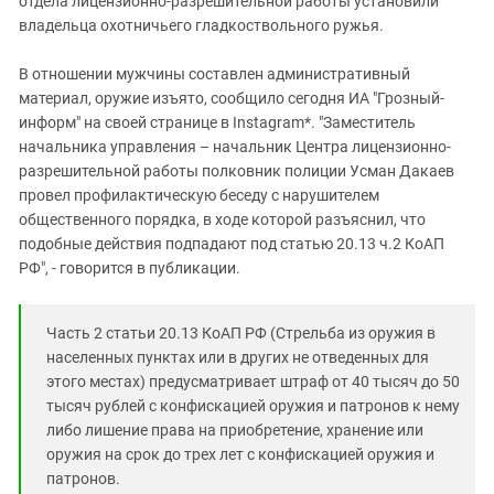
отдела лицензионно-разрешительной работы установили
Южный Кавказ
владельца охотничьего гладкоствольного ружья.
ЮФО
В отношении мужчины составлен административный
материал, оружие изъято, сообщило сегодня ИА "Грозный-
информ" на своей странице в Instagram*. "
Заместитель
начальника управления –
начальник Центра лицензионно-
разрешительной работы полковник полиции Усман Дакаев
провел профилактическую беседу с нарушителем
общественного порядка, в ходе которой разъяснил, что
подобные действия подпадают под статью 20.13 ч.2 КоАП
РФ", - говорится в публикации.
Часть 2 статьи 20.13 КоАП РФ (Стрельба из оружия в
населенных пунктах или в других не отведенных для
этого местах) предусматривает штраф от 40 тысяч до 50
тысяч рублей с конфискацией оружия и патронов к нему
либо лишение права на приобретение, хранение или
оружия на срок до трех лет с конфискацией оружия и
патронов.