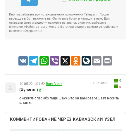
Кнопка работает при установленном приложении Telegram. После
перехода в бот, нажмите на «Запустить бота» и напишите нам. Для
отправки фото и видео — нажмите на значок скрепки, выберите
функцию «Файл», затем отметьте фото или видео в памяти устройства и
нажмите «Отправить».
VK
Telegram
WhatsApp
Viber
X
Odnoklassniki
LiveJournal
Email
Print
0
Оценить:
10.05.22 в 01:52
Burs Buorz
0
(Хулиган)
#
скажите спасибо падишаху ,что он вам разрешает носить
штаны.
КОММЕНТИРОВАНИЕ ЧЕРЕЗ КАВКАЗСКИЙ УЗЕЛ