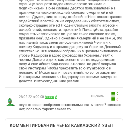
странице в соцсети поделилась переживаниями с
подписчиками. По её словам, десятки пользователей на
протяжении нескольких дней «желают смерти» ей и её
семье.- Друзья, никто не рад этой войне! Не столько страшно
от действий властей, они в определённых обстоятельствах,
сколько страшно от нас! Людей! Столько злости, агрессии,
оскорблений, ненависти, проклятий. Пожалуйста, давайте
сохранять человеческое лицо в это такое сложное время, -
призвала она". Однако! Пожелания смерти ей и ее семье, это
наглядный показатель отношения жителей Чечни и к
самому Кадырову и к происходящему на Украине. Дешевый
спектакль с 10 тысячами собранных в Грозном силовиков и
угрозы Кадырова в адрес руководства Украины, летят к
чертям. Даже его дочь, как выясняется. не поддерживает
папу. А еще Айшат Кадырова на несколько дней закрыла
свой Инстаграм "чтобы прекратить всю эту агрессию и
ненависть". Может шаг и правильный. но вот от закрытия
Инстаграмм ненависть к Кадырову и его семье никуда не
денется. И это сегодняшние реалии.
0
Оценить:
28.02.22 в 00:00
hosea
#
0
неужто закаев собрался с сыновьями ехать в киев? полагаю
нет, полагаю фарсит закаев то
КОММЕНТИРОВАНИЕ ЧЕРЕЗ КАВКАЗСКИЙ УЗЕЛ