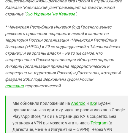
общественную жизнь регионов юга России и стран Южного
Кавказа "Кавказский узел" размещает на тематической
странице "
Эхо Украины" на Кавказе
".
* Чеченская Республика Ичкерия (суд Грозного вынес
решение о признании террористической и запрете на
территории России организации «Чеченская Республика
Ичкерия» («ЧРИ») и 29 ее подразделений в 14 европейских
странах) и ее органы власти – не то же самое, что
запрещенная в России организация «Конгресс народов
Ичкерии (организация признана террористической и
запрещена на территории России) и Дагестана», которая 4
февраля 2003 года Верховным судом России
признана
террористической.
Мы обновили приложения на
Android
и
IOS
! Будем
признательны за критику, идеи по развитию как в Google
Play/App Store, так и на страницах КУ в соцсетях. Без
установки VPN вы можете читать нас в
Telegram
(в
Дагестане, Чечне и Ингушетии – с VPN). Через VPN