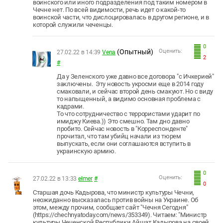
воинского или иного подразделения под таким номером в
Чечне нет. По всей видимости, речь идет о какой-то
воинской части, что дислоцировалась в другом регионе, и в
которой служили чеченцы.
0
(Опытный)
Оценить:
27.02.22 в 14:39
Vena
2
#
Да у Зеленского уже давно все договора "с Ичкерией"
заключены. Эту новость укросми еще в 2014 году
смаковали, и сейчас второй день смакуют. Но с виду
то напыщенный, а видимо основная проблема с
кадрами.
То что сотрудничество с террористами ударит по
имиджу Киева.)) Это смешно. Там дно давно
пробито. Сейчас новость в "Корреспонденте"
прочитал, что там убийц начали из тюрем
выпускать, если они соглашаются вступить в
украинскую армию.
0
Оценить:
27.02.22 в 13:33
elmer
#
0
Старшая дочь Кадырова, что министр культуры Чечни,
неожиданно высказалась против войны на Украине. Об
этом, между прочим, сообщает сайт "Чечня Сегодня"
(https://chechnyatoday.com/news/353349). Читаем: "Министр
культуры Чеченской Республики Айшат Кадырова на своей