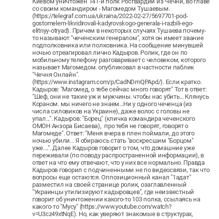
Киевом уничтожен 141-й полк Росгвардии из Чечни, во главе
со своим командиром - Магомедом Тушаевым.
(https://telegraf.com.ua/ukraina/2022-02-27/5697701-pod-
gostomelem-likvidirovali-kadyrovskogo-generala-i-razbili-ego-
elitnyy-otryad). Причем в некоторых случаях Тушаева почему-
то называют "чеченским генералом", хотя он имеет звание
подполковника или полковника. На сообщение минувшей
ночью отреагировал лично Кадыров. Ролик, где он по
мобильному телефону разговаривает с человеком, которого
называет Магомедом. опубликовал в частности паблик
"Чечня Онлайн".
(https://www.instagram.com/p/CadNDmQPApd/). Если кратко.
Кадыров: "Магомед, о тебе сейчас много говорят" Тот в ответ:
"Шеф, они не такие уж и мужчины. чтобы нас убить... Клянусь
Кораном. мы ничего не знаем...Ни у одного чеченца (из
числа силовиков на Украине), даже волос с головы не
упал...". Кадыров: "Борец" (кличка командира чеченского
ОМОН Анзора Бисаева), про тебя не говорят, говорят о
Магомеде". Ответ: "Меня вчера в плен поймали, до этого
ночью убили... Я обираюсь стать "воскресшим "Борцом"
уже....". Далее Кадыров говорит о том, что домашние уже
переживали (по поводу распространенной информации), в
ответ на что ему отвечают, что у них все нормально. Правда
Кадыров говорил с подчиненными не по видеосвязи, так что
вопросы еще остаются. Оппозиционный канал "1адат"
разместил на своей странице ролик, озаглавленный
"Украинцы утилизируют кадыровцев", где неизвестный
говорит об уничтожении какого-то 103 полка, ссылаясь на
какого-то "Мусу" (https://www.youtube.com/watch?
v=U3cz49xtNqE). Но, как уверяют знакомые в структурах,