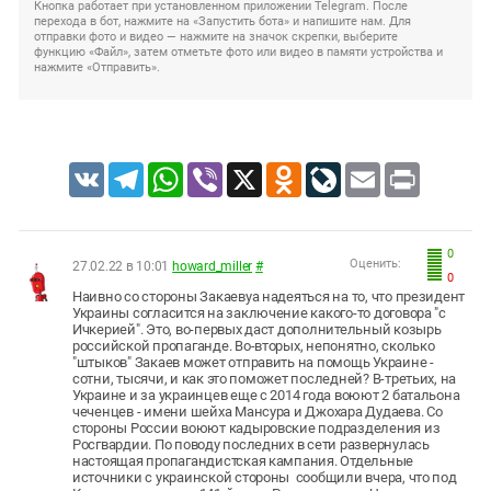
Кнопка работает при установленном приложении Telegram. После
перехода в бот, нажмите на «Запустить бота» и напишите нам. Для
отправки фото и видео — нажмите на значок скрепки, выберите
функцию «Файл», затем отметьте фото или видео в памяти устройства и
нажмите «Отправить».
VK
Telegram
WhatsApp
Viber
X
Odnoklassniki
LiveJournal
Email
Print
0
Оценить:
27.02.22 в 10:01
howard_miller
#
0
Наивно со стороны Закаевуа надеяться на то, что президент
Украины согласится на заключение какого-то договора "с
Ичкерией". Это, во-первых даст дополнительный козырь
российской пропаганде. Во-вторых, непонятно, сколько
"штыков" Закаев может отправить на помощь Украине -
сотни, тысячи, и как это поможет последней? В-третьих, на
Украине и за украинцев еще с 2014 года воюют 2 батальона
чеченцев - имени шейха Мансура и Джохара Дудаева. Со
стороны России воюют кадыровские подразделения из
Росгвардии. По поводу последних в сети развернулась
настоящая пропагандистская кампания. Отдельные
источники с украинской стороны сообщили вчера, что под