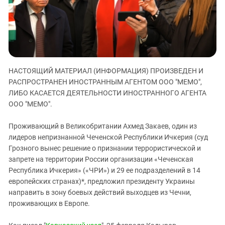
ЗАСТАВЛЯЕТ
Дагестан
КАВКАЗ ЗА ПАЛЕСТИНУ
Ингушетия
ИНАКОМЫСЛИЕ В ЧЕЧНЕ
Кабардино-Балкария
ПРЕСЛЕДОВАНИЕ АКТИВИСТОВ
МОБИЛИЗАЦИЯ И ПРОТЕСТЫ
Калмыкия
НАСТОЯЩИЙ МАТЕРИАЛ (ИНФОРМАЦИЯ) ПРОИЗВЕДЕН И
Карачаево-Черкесия
РАСПРОСТРАНЕН ИНОСТРАННЫМ АГЕНТОМ ООО "МЕМО",
Краснодарский край
ЛИБО КАСАЕТСЯ ДЕЯТЕЛЬНОСТИ ИНОСТРАННОГО АГЕНТА
Нагорный Карабах
ООО "МЕМО".
Российская Федерация
Проживающий в Великобритании Ахмед Закаев, один из
Ростовская область
лидеров непризнанной Чеченской Республики Ичкерия (суд
Грозного вынес решение о признании террористической и
Северная Осетия - Алания
запрете на территории России организации «Чеченская
СКФО
Республика Ичкерия» («ЧРИ») и 29 ее подразделений в 14
Ставропольский край
европейских странах)*, предложил президенту Украины
направить в зону боевых действий выходцев из Чечни,
Чечня
проживающих в Европе.
Южная Осетия