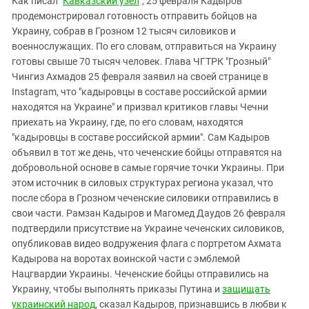
Как писал "
Кавказский узел
", 25 февраля Кадыров
Южный Кавказ
продемонстрировал готовность отправить бойцов на
ЮФО
Украину, собрав в Грозном 12 тысяч силовиков и
военнослужащих. По его словам, отправиться на Украину
готовы свыше 70 тысяч человек. Глава ЧГТРК "Грозный"
Чингиз Ахмадов 25 февраля заявил на своей странице в
Instagram, что "кадыровцы в составе российской армии
находятся на Украине" и призвал критиков главы Чечни
приехать на Украину, где, по его словам, находятся
"кадыровцы в составе российской армии". Сам Кадыров
объявил в тот же день, что чеченские бойцы отправятся на
добровольной основе в самые горячие точки Украины. При
этом источник в силовых структурах региона указал, что
после сбора в Грозном чеченские силовики отправились в
свои части. Рамзан Кадыров и Магомед Даудов 26 февраля
подтвердили присутствие на Украине чеченских силовиков,
опубликовав видео водружения флага с портретом Ахмата
Кадырова на воротах воинской части с эмблемой
Нацгвардии Украины. Чеченские бойцы отправились на
Украину, чтобы выполнять приказы Путина и
защищать
украинский народ
, сказал Кадыров, признавшись в любви к