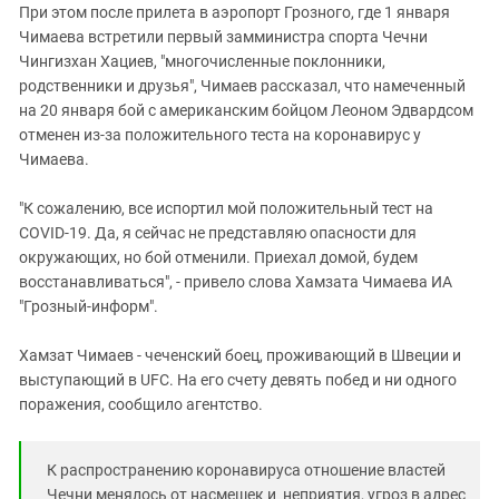
При этом после прилета в аэропорт Грозного, где 1 января
Чимаева встретили первый замминистра спорта Чечни
Чингизхан Хациев, "многочисленные поклонники,
родственники и друзья", Чимаев рассказал, что намеченный
на 20 января бой с американским бойцом Леоном Эдвардсом
отменен из-за положительного теста на коронавирус у
Чимаева.
"К сожалению, все испортил мой положительный тест на
COVID-19. Да, я сейчас не представляю опасности для
окружающих, но бой отменили. Приехал домой, будем
восстанавливаться", - привело слова Хамзата Чимаева ИА
"Грозный-информ".
Хамзат Чимаев - чеченский боец, проживающий в Швеции и
выступающий в UFC. На его счету девять побед и ни одного
поражения, сообщило агентство.
К распространению коронавируса отношение властей
Чечни менялось от насмешек и неприятия, угроз в адрес