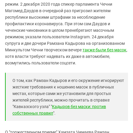
Южный Кавказ
режим. 2 декабря 2020 года спикер парламента Чечни
ЮФО
Магомед Даудов в очередной раз пригрозил жителям
республики высокими штрафами за несоблюдение
профилактики коронавируса. При этом сам Даудов и
чеченские чиновники в целом пренебрегают масочным
режимом, указали пользователи Instagram. 24 декабря
супруга и две дочери Рамзана Кадырова на организованном
Минкультом Чечни творческом вечере
также были без масок
,
хотя власти требуют надевать их даже в автомобиле,
возмутились пользователи соцсети.
О том, как Рамзан Кадыров и его окружение игнорируют
жесткие требования к ношению масок в публичных
местах, которые сами же установили для простых
жителей республики, можно прочитать в справке
"Кавказского узла" "
Кадыров без маски: против
собственных правил
".
О "торжественном приеме" Хамзата Чимаева Рамзан