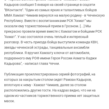
Кадыров сообщил 5 января на своей странице в соцсети
"ВКонтакте". "Один из самых ярких и талантливых бойцов
ММА Хамзат Чимаев вернулся на малую родину - в Чеченскую
Республику. Вместе с воспитанниками РСК "Ахмат" мы
оказали ему торжественный прием в Грозном. [...] Мы
прекрасно провели время вместе с Хамзатом и бойцами РСК
"Ахмат". У нас состоялся очень теплый и интересный
разговор. В честь приезда бойца выступили команда КВН,
звезды чеченской эстрады, танцевальные ансамбли
республики. Я вручил Хамзату ключи от автомобиля,
подаренного ему РОФ имени Героя России Ахмата-Хаджи
Кадырова", - написал глава Чечни.
Публикация проиллюстрирована серией фотографий, на
которых за накрытым столом сидят Рамзан Кадыров,
вплотную к нему - Хамзат Чимаев, далее за столом
расположились другие гости. На кадрах видно, что ни на
одном из частников торжественного приема нет защитных
масок.