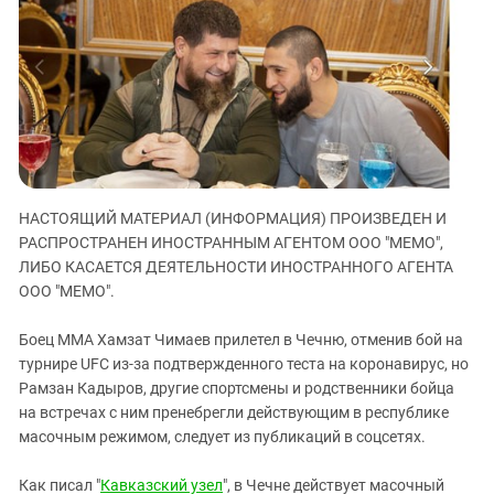
ЗАСТАВЛЯЕТ
Дагестан
КАВКАЗ ЗА ПАЛЕСТИНУ
Ингушетия
ИНАКОМЫСЛИЕ В ЧЕЧНЕ
Кабардино-Балкария
ПРЕСЛЕДОВАНИЕ АКТИВИСТОВ
МОБИЛИЗАЦИЯ И ПРОТЕСТЫ
Калмыкия
Карачаево-Черкесия
Краснодарский край
НАСТОЯЩИЙ МАТЕРИАЛ (ИНФОРМАЦИЯ) ПРОИЗВЕДЕН И
Нагорный Карабах
РАСПРОСТРАНЕН ИНОСТРАННЫМ АГЕНТОМ ООО "МЕМО",
Российская Федерация
ЛИБО КАСАЕТСЯ ДЕЯТЕЛЬНОСТИ ИНОСТРАННОГО АГЕНТА
ООО "МЕМО".
Ростовская область
Северная Осетия - Алания
Боец ММА Хамзат Чимаев прилетел в Чечню, отменив бой на
СКФО
турнире UFC из-за подтвержденного теста на коронавирус, но
Рамзан Кадыров, другие спортсмены и родственники бойца
Ставропольский край
на встречах с ним пренебрегли действующим в республике
Чечня
масочным режимом, следует из публикаций в соцсетях.
Южная Осетия
Как писал "
Кавказский узел
", в Чечне действует масочный