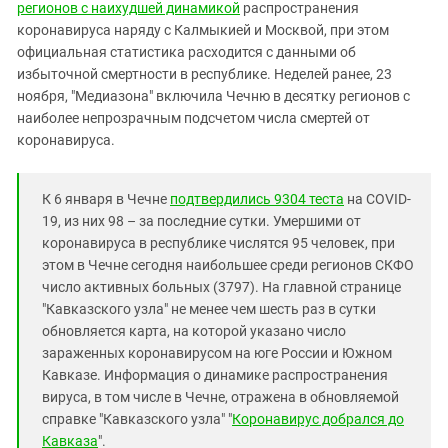
регионов с наихудшей динамикой
распространения
коронавируса наряду с Калмыкией и Москвой, при этом
официальная статистика расходится с данными об
избыточной смертности в республике. Неделей ранее, 23
ноября, "Медиазона" включила Чечню в десятку регионов с
наиболее непрозрачным подсчетом числа смертей от
коронавируса.
К 6 января в Чечне
подтвердились 9304 теста
на COVID-
19, из них 98 – за последние сутки. Умершими от
коронавируса в республике числятся 95 человек, при
этом в Чечне сегодня наибольшее среди регионов СКФО
число активных больных (3797). На главной странице
"Кавказского узла" не менее чем шесть раз в сутки
обновляется карта, на которой указано число
зараженных коронавирусом на юге России и Южном
Кавказе. Информация о динамике распространения
вируса, в том числе в Чечне, отражена в обновляемой
справке "Кавказского узла" "
Коронавирус добрался до
Кавказа
".