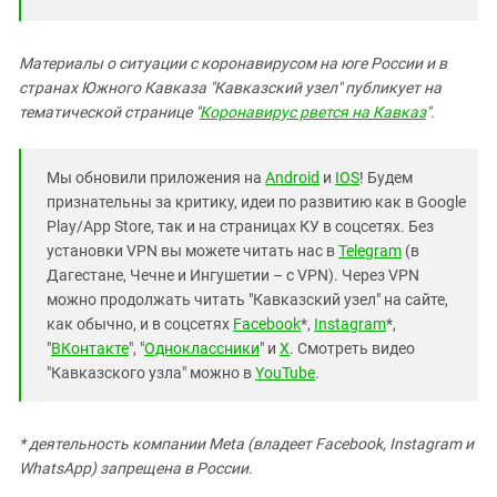
Материалы о ситуации с коронавирусом на юге России и в
странах Южного Кавказа "Кавказский узел" публикует на
тематической странице "
Коронавирус рвется на Кавказ
".
Мы обновили приложения на
Android
и
IOS
! Будем
признательны за критику, идеи по развитию как в Google
Play/App Store, так и на страницах КУ в соцсетях. Без
установки VPN вы можете читать нас в
Telegram
(в
Дагестане, Чечне и Ингушетии – с VPN). Через VPN
можно продолжать читать "Кавказский узел" на сайте,
как обычно, и в соцсетях
Facebook
*,
Instagram
*,
"
ВКонтакте
", "
Одноклассники
" и
X
. Смотреть видео
"Кавказского узла" можно в
YouTube
.
* деятельность компании Meta (владеет Facebook, Instagram и
WhatsApp) запрещена в России.