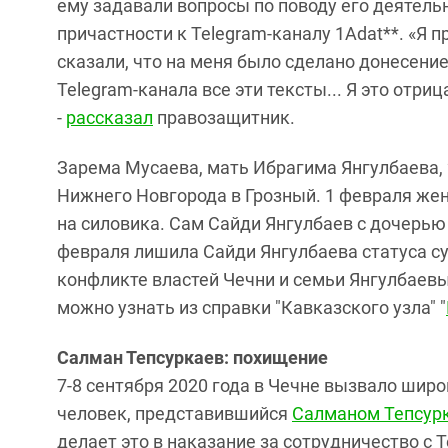
ему задавали вопросы по поводу его деятельн
причастности к Telegram-каналу 1Adat**. «Я п
сказали, что на меня было сделано донесение
Telegram-канала все эти тексты... Я это отрица
-
рассказал
правозащитник.
Зарема Мусаева, мать Ибрагима Янгулбаева, 
Нижнего Новгорода в Грозный. 1 февраля жен
на силовика. Сам Сайди Янгулбаев с дочерью 
февраля лишила Сайди Янгулбаева статуса су
конфликте властей Чечни и семьи Янгулбаевы
можно узнать из справки "Кавказского узла" "
Салман Тепсуркаев: похищение
7-8 сентября 2020 года в Чечне вызвало шир
человек, представившийся
Салманом Тепсур
делает это в наказание за сотрудничество с