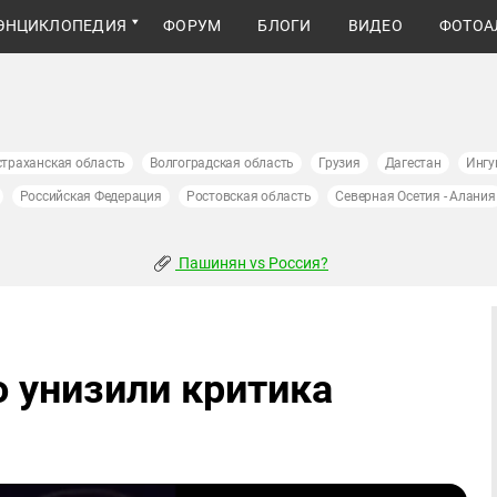
ЭНЦИКЛОПЕДИЯ
ФОРУМ
БЛОГИ
ВИДЕО
ФОТОА
страханская область
Волгоградская область
Грузия
Дагестан
Ингу
Российская Федерация
Ростовская область
Северная Осетия - Алания
Пашинян vs Россия?
о унизили критика