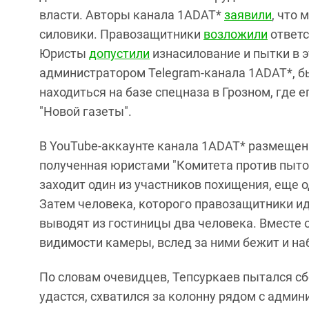
власти. Авторы канала 1ADAT*
заявили
, что 
силовики. Правозащитники
возложили
ответс
Юристы
допустили
изнасилование и пытки в 
администратором Telegram-канала 1ADAT*, 
находиться на базе спецназа в Грозном, где 
"Новой газеты".
В YouTube-аккаунте канала 1ADAT* размещен
полученная юристами "Комитета против пыток"
заходит один из участников похищения, еще о
Затем человека, которого правозащитники и
выводят из гостиницы два человека. Вместе о
видимости камеры, вслед за ними бежит и н
По словам очевидцев, Тепсуркаев пытался сбе
удастся, схватился за колонну рядом с адми