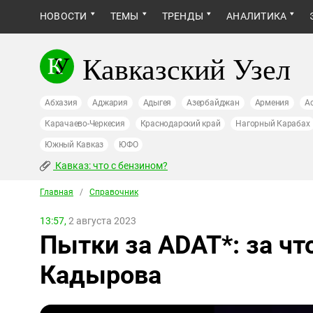
НОВОСТИ
ТЕМЫ
ТРЕНДЫ
АНАЛИТИКА
Кавказский Узел
Абхазия
Аджария
Адыгея
Азербайджан
Армения
А
Карачаево-Черкесия
Краснодарский край
Нагорный Карабах
Южный Кавказ
ЮФО
Кавказ: что с бензином?
Главная
/
Справочник
13:57,
2 августа 2023
Пытки за ADAT*: за чт
Кадырова