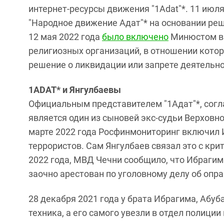
интернет-ресурсы движения "1Adat"*. 11 июл
"Народное движение Адат"* на основании реш
12 мая 2022 года
было включено
Минюстом в 
религиозных организаций, в отношении кото
решение о ликвидации или запрете деятельно
1ADAT* и Янгулбаевы
Официальным представителем "1Адат"*, согл
является один из сыновей экс-судьи Верховн
марте 2022 года Росфинмониторинг включил 
террористов. Сам Янгулбаев связал это с крит
2022 года, МВД Чечни сообщило, что Ибраги
заочно арестован по уголовному делу об опр
28 декабря 2021 года у брата Ибрагима, Абуб
техника, а его самого увезли в отдел полиции