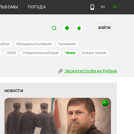
ЛЬБОМЫ
ПОГОДА
RU
EN
ВОЙТИ
шетия
Кабардино-Балкария
Калмыкия
СКФО
Ставропольский край
Чечня
Южная Осетия
Экокатастрофа на Кубани
НОВОСТИ