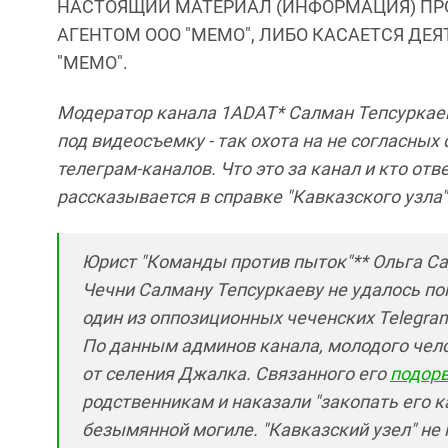
НАСТОЯЩИЙ МАТЕРИАЛ (ИНФОРМАЦИЯ) ПР
АГЕНТОМ ООО "МЕМО", ЛИБО КАСАЕТСЯ ДЕ
"МЕМО".
Модератор канала 1ADAT* Салман Тепсуркаев
под видеосъемку - так охота на не согласны
телеграм-каналов. Что это за канал и кто от
рассказывается в справке "Кавказского узла"
Юрист "Команды против пыток"** Ольга Са
Чечни Салману Тепсуркаеву не удалось по
один из оппозиционных чеченских Telegra
По данным админов канала, молодого чело
от селения Джалка. Связанного его
подорв
родственникам и наказали "закопать его к
безымянной могиле. "Кавказский узел" не