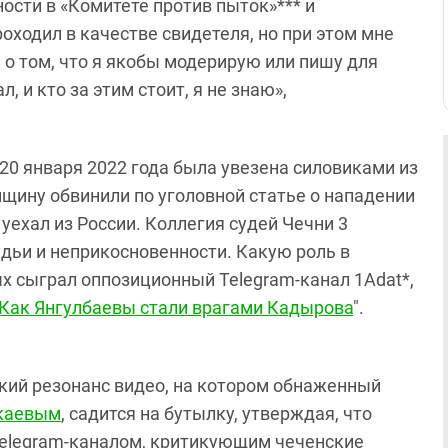
ости в «Комитете против пыток»*** и
роходил в качестве свидетеля, но при этом мне
 о том, что я якобы модерирую или пишу для
л, и кто за этим стоит, я не знаю»,
20 января 2022 года была увезена силовиками из
щину обвинили по уголовной статье о нападении
уехал из России. Коллегия судей Чечни 3
дьи и неприкосновенности. Какую роль в
х сыграл оппозиционный Telegram-канал 1Adat*,
Как Янгулбаевы стали врагами Кадырова
".
окий резонанс видео, на котором обнаженный
каевым
, садится на бутылку, утверждая, что
 Telegram-каналом, критикующим чеченские