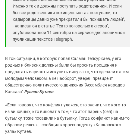
Именно так и должны поступать родственники. И если
бы все родственники похищенных так поступали, то
кадыровцы давно уже прекратили бы похищать людей",
- написал он в статье "Театр погорелых актеров",
опубликованной 11 сентября на сервисе для анонимной
публикации текстов Telegraph.
В той ситуации, в которую попал Салман Тепсуркаев, у его
родных и близких должны были бы просить прощения и
предлагать варианты искупить вину за то, что сделали с этим
молодым человеком, а не наоборот, уверен президент
общественно-политического движения "Ассамблея народов
Кавказа"
Руслан Кутаев
.
«Если говорят, что конфликт улажен, это значит, что кого-то
из виновных, кто виноват в том, что этот парень (сел) на
бутылку, тоже посадили на бутылку. Тогда конфликт каким-то
образом решен», - сообщил корреспонденту «Кавказского
узла» Кутаев.