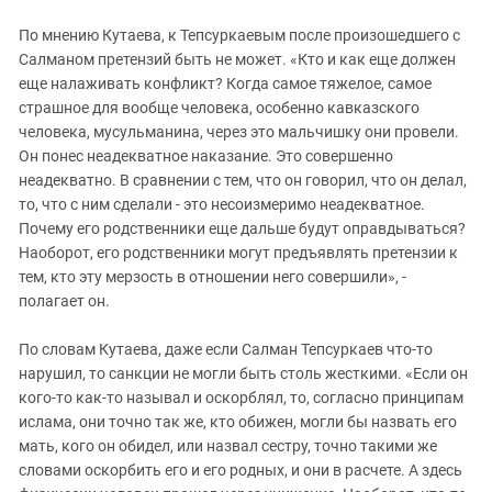
По мнению Кутаева, к Тепсуркаевым после произошедшего с
Салманом претензий быть не может. «Кто и как еще должен
еще налаживать конфликт? Когда самое тяжелое, самое
страшное для вообще человека, особенно кавказского
человека, мусульманина, через это мальчишку они провели.
Он понес неадекватное наказание. Это совершенно
неадекватно. В сравнении с тем, что он говорил, что он делал,
то, что с ним сделали - это несоизмеримо неадекватное.
Почему его родственники еще дальше будут оправдываться?
Наоборот, его родственники могут предъявлять претензии к
тем, кто эту мерзость в отношении него совершили», -
полагает он.
По словам Кутаева, даже если Салман Тепсуркаев что-то
нарушил, то санкции не могли быть столь жесткими. «Если он
кого-то как-то называл и оскорблял, то, согласно принципам
ислама, они точно так же, кто обижен, могли бы назвать его
мать, кого он обидел, или назвал сестру, точно такими же
словами оскорбить его и его родных, и они в расчете. А здесь