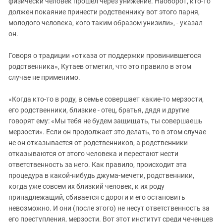
физически человек прошел через унижение. Наоборот, кто-то
должен покаяние принести родственнику вот этого парня,
молодого человека, кого таким образом унизили», - указал
он.
Говоря о традиции «отказа от поддержки провинившегося
родственника», Кутаев отметил, что это правило в этом
случае не применимо.
«Когда кто-то в роду, в семье совершает какие-то мерзости,
его родственники, близкие - отец, братья, дядя и другие
говорят ему: «Мы тебя не будем защищать, ты совершаешь
мерзости». Если он продолжает это делать, то в этом случае
не он отказывается от родственников, а родственники
отказываются от этого человека и перестают нести
ответственность за него. Как правило, происходит эта
процедура в какой-нибудь джума-мечети, родственники,
когда уже совсем их близкий человек, к их роду
принадлежащий, сбивается с дороги и его остановить
невозможно. И они (после этого) не несут ответственность за
его преступления, мерзости. Вот этот институт среди чеченцев