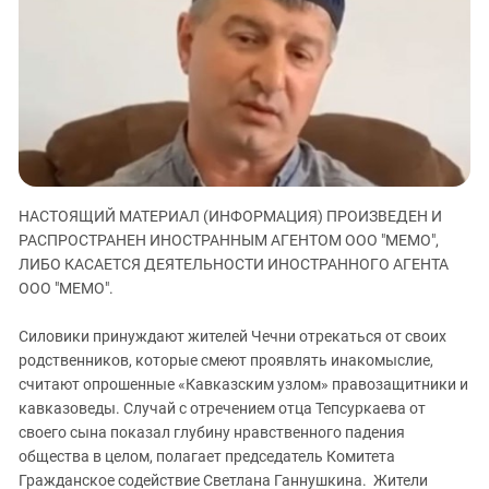
ЗАСТАВЛЯЕТ
Дагестан
КАВКАЗ ЗА ПАЛЕСТИНУ
Ингушетия
ИНАКОМЫСЛИЕ В ЧЕЧНЕ
Кабардино-Балкария
ПРЕСЛЕДОВАНИЕ АКТИВИСТОВ
МОБИЛИЗАЦИЯ И ПРОТЕСТЫ
Калмыкия
Карачаево-Черкесия
Краснодарский край
НАСТОЯЩИЙ МАТЕРИАЛ (ИНФОРМАЦИЯ) ПРОИЗВЕДЕН И
Нагорный Карабах
РАСПРОСТРАНЕН ИНОСТРАННЫМ АГЕНТОМ ООО "МЕМО",
Российская Федерация
ЛИБО КАСАЕТСЯ ДЕЯТЕЛЬНОСТИ ИНОСТРАННОГО АГЕНТА
ООО "МЕМО".
Ростовская область
Северная Осетия - Алания
Силовики принуждают жителей Чечни отрекаться от своих
СКФО
родственников, которые смеют проявлять инакомыслие,
считают опрошенные «Кавказским узлом» правозащитники и
Ставропольский край
кавказоведы. Случай с отречением отца Тепсуркаева от
Чечня
своего сына показал глубину нравственного падения
общества в целом, полагает председатель Комитета
Южная Осетия
Гражданское содействие Светлана Ганнушкина. Жители