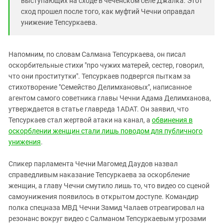
выступающих на сходе в чеченском селе Джалка. Этот
сход прошел после того, как муфтий Чечни оправдал
унижение Тепсуркаева.
Напомним, по словам Салмана Тепсуркаева, он писал
оскорбительные стихи "про чужих матерей, сестер, говорил,
что они проститутки". Тепсуркаев подвергся пыткам за
стихотворение "Семейство Делимхановых", написанное
агентом самого советника главы Чечни Адама Делимханова,
утверждается в статье главреда 1ADAT. Он заявил, что
Тепсуркаев стал жертвой атаки на канал, а
обвинения в
оскорблении женщин стали лишь поводом для публичного
унижения
.
Спикер парламента Чечни Магомед Даудов назвал
справедливым наказание Тепсуркаева за оскорбление
женщин, а главу Чечни смутило лишь то, что видео со сценой
самоунижения появилось в открытом доступе. Командир
полка спецназа МВД Чечни Замид Чалаев отреагировал на
резонанс вокруг видео с Салманом Тепсуркаевым угрозами