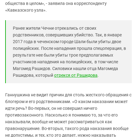
общества в целом», - заявила она корреспонденту
«Кавказского узла».
Ранее жители Чечни отрекались от своих
родственников, совершивших убийство. Так, в январе
2017 года
в чеченском городе Шали были убиты двое
полицейских. После нападения прошла спецоперация, в
результате нее были убиты трое предполагаемых
участников нападения на полицейских, в том числе
Магомед Рашидов. Силовики нашли отца Магомеда
Рашидова, который
отрекся от Рашидова
.
Ганнушкина не видит причин для столь жесткого обращения с
блогером и его родственниками. «О каком наказании может
идти речь? Во-первых, он не совершил ничего
противозаконного. Насколько я понимаю то, за что его
наказывали, вообще не может рассматриваться как
правонарушение. Во-вторых, такого рода наказания вообще
не допустимы, и тех, кто это делает, нужно наказывать