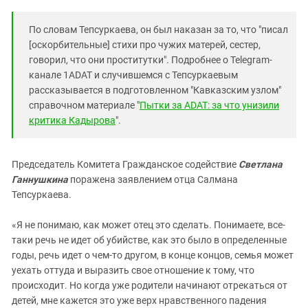
По словам Тепсуркаева, он был наказан за то, что "писал
[оскорбительные] стихи про чужих матерей, сестер,
говорил, что они проститутки". Подробнее о Telegram-
канале 1ADAT и случившемся с Тепсуркаевым
рассказывается в подготовленном "Кавказским узлом"
справочном материале "
Пытки за ADAT: за что унизили
критика Кадырова
".
Председатель Комитета Гражданское содействие
Светлана
Ганнушкина
поражена заявлением отца Салмана
Тепсуркаева.
«Я не понимаю, как может отец это сделать. Понимаете, все-
таки речь не идет об убийстве, как это было в определенные
годы, речь идет о чем-то другом, в конце концов, семья может
уехать оттуда и выразить свое отношение к тому, что
происходит. Но когда уже родители начинают отрекаться от
детей, мне кажется это уже верх нравственного падения