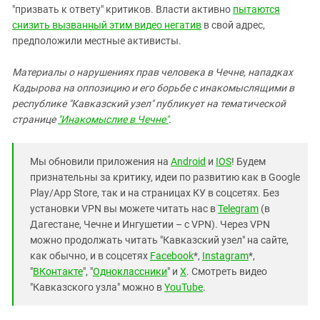
"призвать к ответу" критиков. Власти активно
пытаются
снизить вызванный этим видео негатив
в свой адрес,
предположили местные активисты.
Материалы о нарушениях прав человека в Чечне, нападках
Кадырова на оппозицию и его борьбе с инакомыслящими в
республике "Кавказский узел" публикует на тематической
странице
"Инакомыслие в Чечне"
.
Мы обновили приложения на
Android
и
IOS
! Будем
признательны за критику, идеи по развитию как в Google
Play/App Store, так и на страницах КУ в соцсетях. Без
установки VPN вы можете читать нас в
Telegram
(в
Дагестане, Чечне и Ингушетии – с VPN). Через VPN
можно продолжать читать "Кавказский узел" на сайте,
как обычно, и в соцсетях
Facebook
*,
Instagram
*,
"
ВКонтакте
", "
Одноклассники
" и
X
. Смотреть видео
"Кавказского узла" можно в
YouTube
.