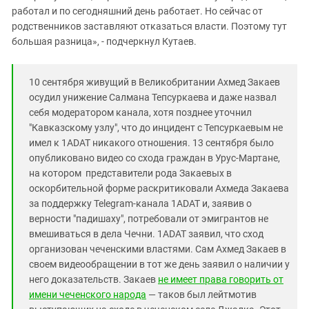
работал и по сегодняшний день работает. Но сейчас от
родственников заставляют отказаться власти. Поэтому тут
большая разница», - подчеркнул Кутаев.
10 сентября живущий в Великобритании Ахмед Закаев
осудил унижение Салмана Тепсуркаева и даже назвал
себя модератором канала, хотя позднее уточнил
"Кавказскому узлу", что до инцидент с Тепсуркаевым не
имел к 1ADAT никакого отношения. 13 сентября было
опубликовано видео со схода граждан в Урус-Мартане,
на котором представители рода Закаевых в
оскорбительной форме раскритиковали Ахмеда Закаева
за поддержку Telegram-канала 1ADAT и, заявив о
верности "падишаху", потребовали от эмигрантов не
вмешиваться в дела Чечни. 1ADAT заявил, что сход
организован чеченскими властями. Сам Ахмед Закаев в
своем видеообращении в тот же день заявил о наличии у
него доказательств. Закаев
не имеет права говорить от
имени чеченского народа
— таков был лейтмотив