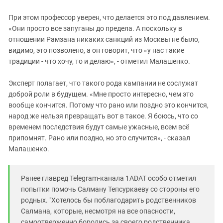
При этом профессор уверен, что делается это под давлением.
«Они просто все запуганы до предела. А поскольку в
отношении Рамзана никаких санкций из Москвы не было,
видимо, это позволено, а он говорит, что «у нас такие
традиции - что хочу, то и делаю», - отметил Малашенко.
Эксперт полагает, что такого рода кампании не сослужат
доброй роли в будущем. «Мне просто интересно, чем это
вообще кончится. Потому что рано или поздно это кончится,
народ же нельзя превращать вот в такое. Я боюсь, что со
временем последствия будут самые ужасные, всем всё
припомнят. Рано или поздно, но это случится», - сказал
Малашенко.
Ранее главред Telegram-канала 1ADAT особо отметил
попытки помочь Салману Тепсуркаеву со стороны его
родных. "Хотелось бы поблагодарить родственников
Салмана, которые, несмотря на все опасности,
самоотверженно боролись за своего родственника.