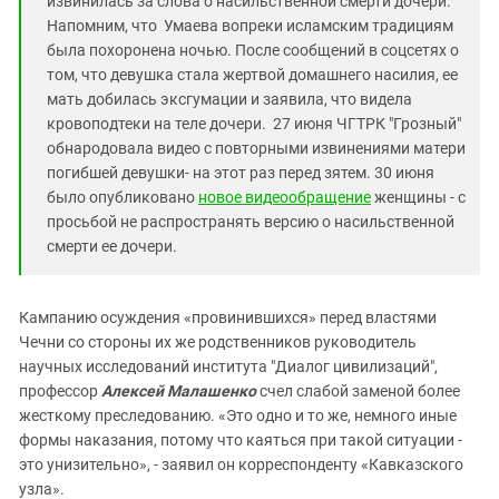
извинилась за слова о насильственной смерти дочери.
Напомним, что Умаева вопреки исламским традициям
была похоронена ночью. После сообщений в соцсетях о
том, что девушка стала жертвой домашнего насилия, ее
мать добилась эксгумации и заявила, что видела
кровоподтеки на теле дочери. 27 июня ЧГТРК "Грозный"
обнародовала видео с повторными извинениями матери
погибшей девушки- на этот раз перед зятем. 30 июня
было опубликовано
новое видеообращение
женщины - с
просьбой не распространять версию о насильственной
смерти ее дочери.
Кампанию осуждения «провинившихся» перед властями
Чечни со стороны их же родственников руководитель
научных исследований института "Диалог цивилизаций",
профессор
Алексей Малашенк
о
счел слабой заменой более
жесткому преследованию. «Это одно и то же, немного иные
формы наказания, потому что каяться при такой ситуации -
это унизительно», - заявил он корреспонденту «Кавказского
узла».