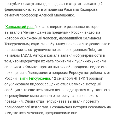
Южный Кавказ
республики запуганы «до предела» в отсутствие санкций
ЮФО
федеральной власти в отношении Рамзана Кадырова,
отметил профессор Алексей Малашенко.
"
Кавказский узел
" писал о широком резонансе, которое
вызвало в Чечне и даже за пределами России видео, на
котором обнаженный человек, назвавшийся Салманом
Тепсуркаевым, садится на бутылку, поясняя, что делает это в
наказание за сотрудничество с оппозиционным Telegram-
каналом 1ADAT. Авторы канала заявили об уверенности в
том, что модератора их чата похитили и публично унизили
силовики. «Комитет против пыток» обнародовал видео его
похищения в Геленджике и попросил Евросуд потребовать от
России
найти Тепсуркаева
. 12 сентября ЧГТРК "Грозный"
опубликовала видеообращение отца Салмана, который
сообщил, что еще несколько лет назад отрекся от уехавшего
из республики сына из-за его непослушания и плохого
поведения. Слова отца Тепсуркаева вызвали протест у
пользователей Instagram. Резонансная история сказалась на
имидже всех чеченцев, предположили они.