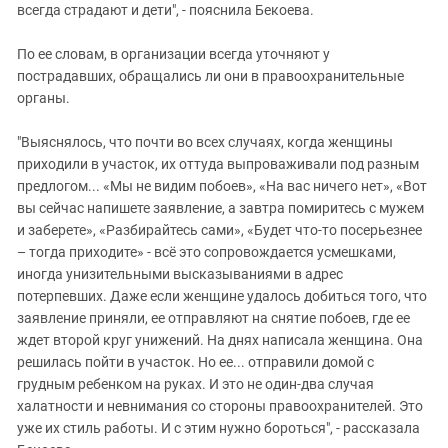
всегда страдают и дети", - пояснила Бекоева.
По ее словам, в организации всегда уточняют у
пострадавших, обращались ли они в правоохранительные
органы.
"Выяснялось, что почти во всех случаях, когда женщины
приходили в участок, их оттуда выпроваживали под разным
предлогом... «Мы не видим побоев», «На вас ничего нет», «Вот
вы сейчас напишете заявление, а завтра помиритесь с мужем
и заберете», «Разбирайтесь сами», «Будет что-то посерьезнее
– тогда приходите» - всё это сопровождается усмешками,
иногда унизительными высказываниями в адрес
потерпевших. Даже если женщине удалось добиться того, что
заявление приняли, ее отправляют на снятие побоев, где ее
ждет второй круг унижений. На днях написала женщина. Она
решилась пойти в участок. Но ее... отправили домой с
грудным ребенком на руках. И это не один-два случая
халатности и невнимания со стороны правоохранителей. Это
уже их стиль работы. И с этим нужно бороться", - рассказала