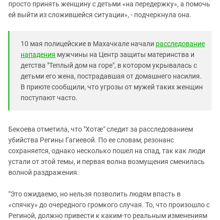
просто принять женщину с детьми «на передержку», а помочь
ей выйти из сложившейся ситуации», - подчеркнула она.
10 мая полицейские в Махачкале начали
расследование
нападения
мужчины на Центр защиты материнства и
детства "Теплый дом на горе", в котором укрывалась с
детьми его жена, пострадавшая от домашнего насилия.
В приюте сообщили, что угрозы от мужей таких женщин
поступают часто.
Бекоева отметила, что "Хотæ" следит за расследованием
убийства Регины Гагиевой. По ее словам, резонанс
сохраняется, однако несколько пошел на спад, так как люди
устали от этой темы, и первая волна возмущения сменилась
волной раздражения.
"Это ожидаемо, но нельзя позволить людям впасть в
«спячку» до очередного громкого случая. То, что произошло с
Региной, должно привести к каким-то реальным изменениям