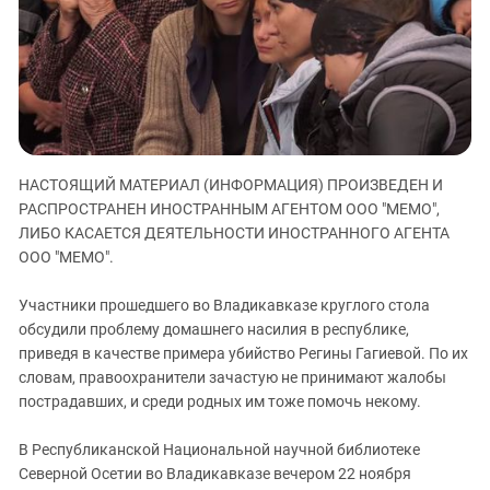
ЗАСТАВЛЯЕТ
Дагестан
КАВКАЗ ЗА ПАЛЕСТИНУ
Ингушетия
ИНАКОМЫСЛИЕ В ЧЕЧНЕ
Кабардино-Балкария
ПРЕСЛЕДОВАНИЕ АКТИВИСТОВ
МОБИЛИЗАЦИЯ И ПРОТЕСТЫ
Калмыкия
Карачаево-Черкесия
НАСТОЯЩИЙ МАТЕРИАЛ (ИНФОРМАЦИЯ) ПРОИЗВЕДЕН И
Краснодарский край
РАСПРОСТРАНЕН ИНОСТРАННЫМ АГЕНТОМ ООО "МЕМО",
Нагорный Карабах
ЛИБО КАСАЕТСЯ ДЕЯТЕЛЬНОСТИ ИНОСТРАННОГО АГЕНТА
Российская Федерация
ООО "МЕМО".
Ростовская область
Участники прошедшего во Владикавказе круглого стола
Северная Осетия - Алания
обсудили проблему домашнего насилия в республике,
приведя в качестве примера убийство Регины Гагиевой. По их
СКФО
словам, правоохранители зачастую не принимают жалобы
Ставропольский край
пострадавших, и среди родных им тоже помочь некому.
Чечня
В Республиканской Национальной научной библиотеке
Южная Осетия
Северной Осетии во Владикавказе вечером 22 ноября