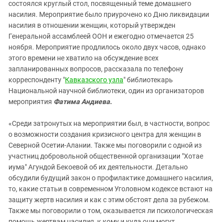
Южный Кавказ
состоялся круглый стол, посвященный теме домашнего
насилия. Мероприятие было приурочено ко Дню ликвидации
ЮФО
насилия в отношении женщин, который утвержден
Генеральной ассамблеей ООН и ежегодно отмечается 25
ноября. Мероприятие продлилось около двух часов, однако
этого времени не хватило на обсуждение всех
запланированных вопросов, рассказала по телефону
корреспонденту "
Кавказского узла
" библиотекарь
Национальной научной библиотеки, один из организаторов
мероприятия
Фатима Андиева
.
«Среди затронутых на мероприятии был, в частности, вопрос
о возможности создания кризисного центра для женщин в
Северной Осетии-Алании. Также мы поговорили с одной из
участниц добровольной общественной организации "Хотае
иума" Агундой Бекоевой об их деятельности. Детально
обсудили будущий закон о профилактике домашнего насилия,
то, какие статьи в современном Уголовном кодексе встают на
защиту жертв насилия и как с этим обстоят дела за рубежом.
Также мы поговорили о том, оказывается ли психологическая
помощь жертвам насилия, к кому и куда они могут