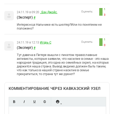
1
Оценить:
24.11.19 в 09:20
..Бэн Джойс.
3
(Эксперт)
#
Интересно,в Нальчике есть шелтер?Или по понятием не
положено?
1
Оценить:
24.11.19 в 12:13
Игорь С
0
(Эксперт)
#
Тут давеча в Питере вышли с пикетом православные
активисты, которые заявили, что насилие в семье - это наша
народная традиция, это одна из семейных скреп, на которых
держится наша страна. Вывод видимо должен быть таким,
что как только в нашей стране насилие в семье
прекратиться, то страна тут же рухнет?
КОММЕНТИРОВАНИЕ ЧЕРЕЗ КАВКАЗСКИЙ УЗЕЛ