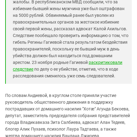
жалобы. В республиканском МВД сообщили, что за
избиение бывшей жены мужчина уже был оштрафован
на 5000 рублей. Обвиняемый ранее был уволен из
правоохранительных органов за жестокое избиение
своей первой жены, рассказал адвокат Калой Ахильгов.
Следствие пообещало проверить информацию о том, что
гибель Регины Гагиевой стала результатом бездействия
правоохранителей, поскольку ее бывший муж в день
убийства должен был находиться под домашним
арестом. 23 ноября родные Гагиевой
раскритиковали
следствие
по делу о ее убийстве, отметив, что в ходе
расследования сменилось уже семь следователей.
По словам Андиевой, в круглом столе приняли участие
руководитель общественного движения в поддержку
пострадавших от домашнего насилия "Хотæ" Агунда Бекоева,
депутат, заместитель председателя собрания представителей
города Владикавказа Зита Салбиева, адвокат Алан Тедеев,
блогер Алик Пухаев, психолог Лаура Тадтаева, а также
жертва домашнего насилия Вандана Джиоева.