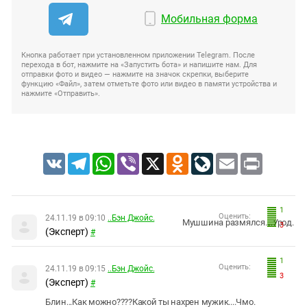
Мобильная форма
Кнопка работает при установленном приложении Telegram. После
перехода в бот, нажмите на «Запустить бота» и напишите нам. Для
отправки фото и видео — нажмите на значок скрепки, выберите
функцию «Файл», затем отметьте фото или видео в памяти устройства и
нажмите «Отправить».
VK
Telegram
WhatsApp
Viber
X
Odnoklassniki
LiveJournal
Email
Print
1
Оценить:
24.11.19 в 09:10
..Бэн Джойс.
Мушшина размялся....Урод.
3
(Эксперт)
#
1
Оценить:
24.11.19 в 09:15
..Бэн Джойс.
3
(Эксперт)
#
Блин...Как можно????Какой ты нахрен мужик....Чмо.