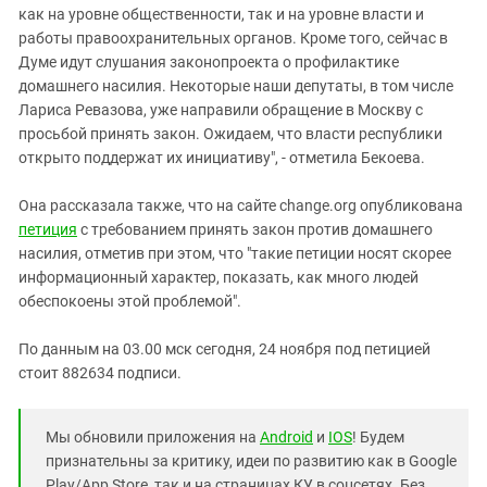
как на уровне общественности, так и на уровне власти и
работы правоохранительных органов. Кроме того, сейчас в
Думе идут слушания законопроекта о профилактике
домашнего насилия. Некоторые наши депутаты, в том числе
Лариса Ревазова, уже направили обращение в Москву с
просьбой принять закон. Ожидаем, что власти республики
открыто поддержат их инициативу", - отметила Бекоева.
Она рассказала также, что на сайте change.org опубликована
петиция
с требованием принять закон против домашнего
насилия, отметив при этом, что "такие петиции носят скорее
информационный характер, показать, как много людей
обеспокоены этой проблемой".
По данным на 03.00 мск сегодня, 24 ноября под петицией
стоит 882634 подписи.
Мы обновили приложения на
Android
и
IOS
! Будем
признательны за критику, идеи по развитию как в Google
Play/App Store, так и на страницах КУ в соцсетях. Без