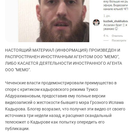
ЗАСТАВЛЯЕТ
Дагестан
КАВКАЗ ЗА ПАЛЕСТИНУ
Ингушетия
ИНАКОМЫСЛИЕ В ЧЕЧНЕ
Кабардино-Балкария
ПРЕСЛЕДОВАНИЕ АКТИВИСТОВ
МОБИЛИЗАЦИЯ И ПРОТЕСТЫ
Калмыкия
Карачаево-Черкесия
НАСТОЯЩИЙ МАТЕРИАЛ (ИНФОРМАЦИЯ) ПРОИЗВЕДЕН И
Краснодарский край
РАСПРОСТРАНЕН ИНОСТРАННЫМ АГЕНТОМ ООО "МЕМО",
Нагорный Карабах
ЛИБО КАСАЕТСЯ ДЕЯТЕЛЬНОСТИ ИНОСТРАННОГО АГЕНТА
Российская Федерация
ООО "МЕМО".
Ростовская область
Чеченские власти продемонстрировали преимущество в
Северная Осетия - Алания
споре с критиком кадыровского режима Тумсо
Абдурахмановым, предоставив ему полные версии
СКФО
видеозаписей о жестокости бывшего мэра Грозного Ислама
Ставропольский край
Кадырова. Блогер возразил, что получил эти видео от своего
Чечня
источника три недели назад, и расценил скандальный
телесюжет о Кадырове как попытку опередить его
Южная Осетия
публикации.