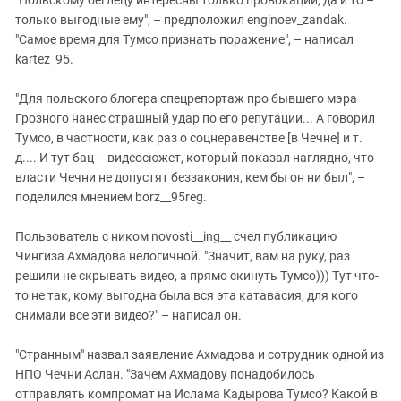
"Польскому беглецу интересны только провокации, да и то –
только выгодные ему", – предположил enginoev_zandak.
"Самое время для Тумсо признать поражение", – написал
kartez_95.
"Для польского блогера спецрепортаж про бывшего мэра
Грозного нанес страшный удар по его репутации... А говорил
Тумсо, в частности, как раз о соцнеравенстве [в Чечне] и т.
д.... И тут бац – видеосюжет, который показал наглядно, что
власти Чечни не допустят беззакония, кем бы он ни был", –
поделился мнением borz__95reg.
Пользователь с ником novosti__ing__ счел публикацию
Чингиза Ахмадова нелогичной. "Значит, вам на руку, раз
решили не скрывать видео, а прямо скинуть Тумсо))) Тут что-
то не так, кому выгодна была вся эта катавасия, для кого
снимали все эти видео?" – написал он.
"Странным" назвал заявление Ахмадова и сотрудник одной из
НПО Чечни Аслан. "Зачем Ахмадову понадобилось
отправлять компромат на Ислама Кадырова Тумсо? Какой в