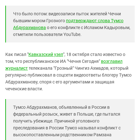
Южный Кавказ
ЮФО
Что было потом: видеозаписи пыток жителей Чечни
бывшим мэром Грозного
подтверждают слова Тумсо
Абдурахманова
о его конфликте с Исламом Кадыровым,
отметили пользователи YouTube.
Как писал "
Кавказский узел
", 18 октября стало известно о
том, что республиканское ИА "Чечня Сегодня"
возглавил
журналист
телеканала "Грозный" Чингиз Ахмадов, который
регулярно публиковал в соцсети видеоответы блогеру Тумсо
Абдурахманову, споря с его аргументами и защищая
чеченские власти.
Тумсо Абдурахманов, объявленный в России в
федеральный розыск, живет в Польше, где пытался
получить убежище. Причиной уголовного
преследования в России Тумсо называл конфликт с
высокопоставленным родственником Рамзана