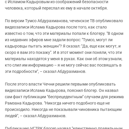
с Исламом Кадыровым из соображений безопасности
человека, который переслал их ему в начале октября.
По версии Тумсо Абдурахманова, чеченское ТВ опубликовало
видеозаписи Ислама Кадырова после того, как стало
известно о том, что эти материалы попали к блогеру. "В одном
из недавних эфиров мне задали вопрос: "Тумсо, могут ли
кадыровцы пытать женщин"? Я сказал: "Да, еще как могут, и
скоро я вам это покажу". И в этот момент они поняли, что эти
материалы находятся у меня в руках. Как они об этом узнали,
кто слил им информацию – я не могу сейчас вас посвящать в
эти подробности", – сказал Абдурахманов.
После этого власти Чечни решили первыми опубликовать
видеозаписи Ислама Кадырова, пояснил блогер. Он назвал
сам факт публикации "беспрецедентным" случаем для режима
Рамзана Кадырова. "Никогда ничего подобного еще не
происходило. Никогда не показывали чиновника пытающим
людей", – сказал Абдурахманов.
Публикацию ЧГТРК блогер назвал "единственно правильным