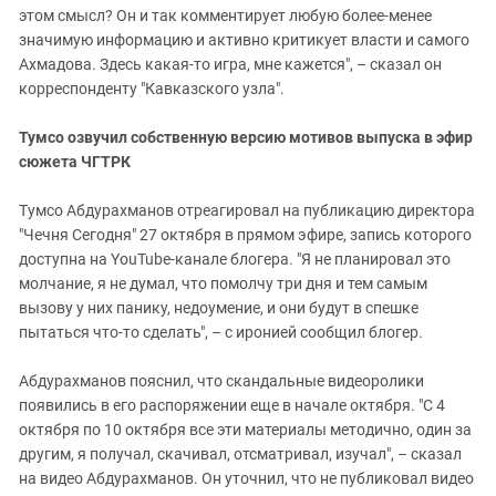
этом смысл? Он и так комментирует любую более-менее
значимую информацию и активно критикует власти и самого
Ахмадова. Здесь какая-то игра, мне кажется", – сказал он
корреспонденту "Кавказского узла".
Тумсо озвучил собственную версию мотивов выпуска в эфир
сюжета ЧГТРК
Тумсо Абдурахманов отреагировал на публикацию директора
"Чечня Сегодня" 27 октября в прямом эфире, запись которого
доступна на YouTube-канале блогера. "Я не планировал это
молчание, я не думал, что помолчу три дня и тем самым
вызову у них панику, недоумение, и они будут в спешке
пытаться что-то сделать", – с иронией сообщил блогер.
Абдурахманов пояснил, что скандальные видеоролики
появились в его распоряжении еще в начале октября. "С 4
октября по 10 октября все эти материалы методично, один за
другим, я получал, скачивал, отсматривал, изучал", – сказал
на видео Абдурахманов. Он уточнил, что не публиковал видео