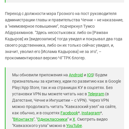
Переход с должности мэра Грозного на пост руководителя
администрации главы и правительства Чечни – не наказание,
а "неимоверное повышение", подчеркнул Тумсо
Абдурахманов. "Здесь несостыковка: либо он [Рамзан
Кадыров] их [видеозаписи] тогда увидел и покрывал два года
своего родственника, либо он их только сейчас увидел, и,
значит, уволил его [Ислама Кадырова] не за это", –
прокомментировал версию ЧГТРК блогер.
Мы обновили приложения на
Android
и
IOS
! Будем
признательны за критику, идеи по развитию как в Google
Play/App Store, так и на страницах КУ в соцсетях. Без
установки VPN вы можете читать нас в
Telegram
(в
Дагестане, Чечне и Ингушетии – с VPN). Через VPN
можно продолжать читать "Кавказский узел" на сайте,
как обычно, и в соцсетях
Facebook
*,
Instagram
*,
"
ВКонтакте
", "
Одноклассники
" и
X
. Смотреть видео
"Кавказского узла" можно в
YouTube
.