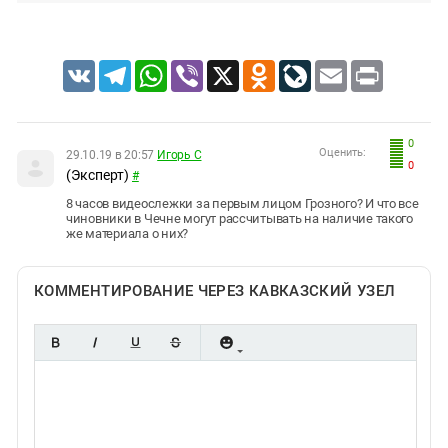
VK
Telegram
WhatsApp
Viber
X
Odnoklassniki
LiveJournal
Email
Print
0
Оценить:
29.10.19 в 20:57
Игорь С
0
(Эксперт)
#
8 часов видеослежки за первым лицом Грозного? И что все
чиновники в Чечне могут рассчитывать на наличие такого
же материала о них?
КОММЕНТИРОВАНИЕ ЧЕРЕЗ КАВКАЗСКИЙ УЗЕЛ