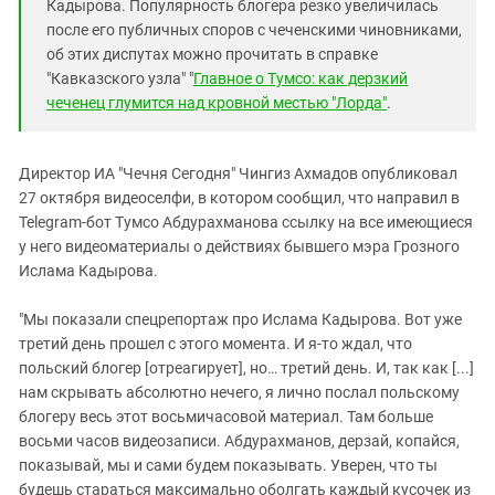
Кадырова. Популярность блогера резко увеличилась
после его публичных споров с чеченскими чиновниками,
об этих диспутах можно прочитать в справке
"Кавказского узла" "
Главное о Тумсо: как дерзкий
чеченец глумится над кровной местью "Лорда"
.
Директор ИА "Чечня Сегодня" Чингиз Ахмадов опубликовал
27 октября видеоселфи, в котором сообщил, что направил в
Telegram-бот Тумсо Абдурахманова ссылку на все имеющиеся
у него видеоматериалы о действиях бывшего мэра Грозного
Ислама Кадырова.
"Мы показали спецрепортаж про Ислама Кадырова. Вот уже
третий день прошел с этого момента. И я-то ждал, что
польский блогер [отреагирует], но… третий день. И, так как [...]
нам скрывать абсолютно нечего, я лично послал польскому
блогеру весь этот восьмичасовой материал. Там больше
восьми часов видеозаписи. Абдурахманов, дерзай, копайся,
показывай, мы и сами будем показывать. Уверен, что ты
будешь стараться максимально оболгать каждый кусочек из