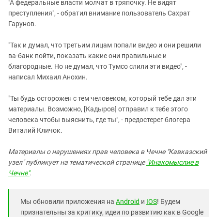
"А федеральные власти молчат в тряпочку. Не видят
преступления", - обратил внимание пользователь Сахрат
Гарунов.
"Так и думал, что третьим лицам попали видео и они решили
ва-банк пойти, показать какие они правильные и
благородные. Но не думал, что Тумсо слили эти видео", -
написал Михаил Анохин.
"Ты будь осторожен с тем человеком, который тебе дал эти
материалы. Возможно, [Кадыров] отправил к тебе этого
человека чтобы выяснить, где ты", - предостерег блогера
Виталий Кличок.
М
атериалы о нарушениях прав человека в Чечне "Кавказский
узел" публикует на тематической странице
"Инакомыслие в
Чечне"
.
Мы обновили приложения на
Android
и
IOS
! Будем
признательны за критику, идеи по развитию как в Google