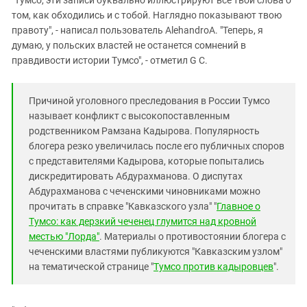
том, как обходились и с тобой. Наглядно показывают твою
правоту", - написал пользователь AlehandroA. "Теперь, я
думаю, у польских властей не останется сомнений в
правдивости истории Тумсо", - отметил G C.
Причиной уголовного преследования в России Тумсо
называет конфликт с высокопоставленным
родственником Рамзана Кадырова. Популярность
блогера резко увеличилась после его публичных споров
с представителями Кадырова, которые попытались
дискредитировать Абдурахманова. О диспутах
Абдурахманова с чеченскими чиновниками можно
прочитать в справке "Кавказского узла" "
Главное о
Тумсо: как дерзкий чеченец глумится над кровной
местью "Лорда"
. Материалы о противостоянии блогера с
чеченскими властями публикуются "Кавказским узлом"
на тематической странице "
Тумсо против кадыровцев
".