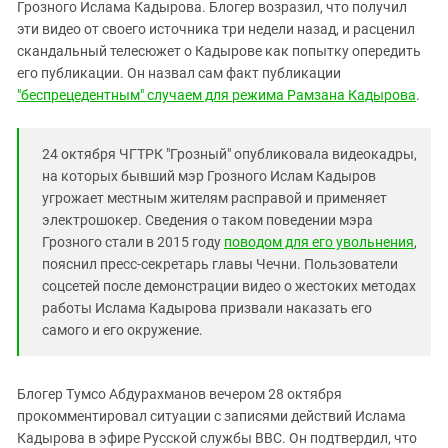
Южный Кавказ
Грозного Ислама Кадырова. Блогер возразил, что получил
эти видео от своего источника три недели назад, и расценил
ЮФО
скандальный телесюжет о Кадырове как попытку опередить
его публикации. Он назвал сам факт публикации
"беспрецедентным" случаем для режима Рамзана Кадырова
.
24 октября ЧГТРК "Грозный" опубликовала видеокадры,
на которых бывший мэр Грозного Ислам Кадыров
угрожает местным жителям расправой и применяет
электрошокер. Сведения о таком поведении мэра
Грозного стали в 2015 году
поводом для его увольнения
,
пояснил пресс-секретарь главы Чечни. Пользователи
соцсетей после демонстрации видео о жестоких методах
работы Ислама Кадырова призвали наказать его
самого и его окружение.
Блогер Тумсо Абдурахманов вечером 28 октября
прокомментировал ситуации с записями действий Ислама
Кадырова в эфире Русской службы BBC. Он подтвердил, что