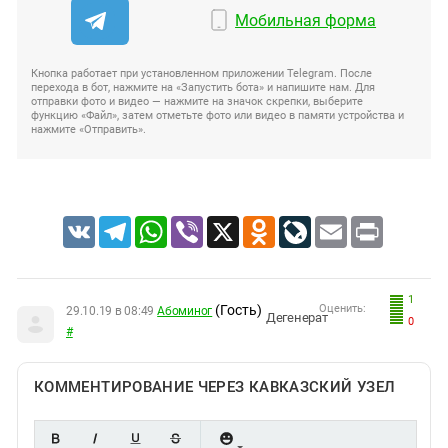
Мобильная форма
Кнопка работает при установленном приложении Telegram. После
перехода в бот, нажмите на «Запустить бота» и напишите нам. Для
отправки фото и видео — нажмите на значок скрепки, выберите
функцию «Файл», затем отметьте фото или видео в памяти устройства и
нажмите «Отправить».
VK
Telegram
WhatsApp
Viber
X
Odnoklassniki
LiveJournal
Email
Print
1
(Гость)
Оценить:
29.10.19 в 08:49
Абоминог
Дегенерат
0
#
КОММЕНТИРОВАНИЕ ЧЕРЕЗ КАВКАЗСКИЙ УЗЕЛ