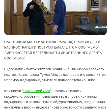
ЗАСТАВЛЯЕТ
Дагестан
КАВКАЗ ЗА ПАЛЕСТИНУ
Ингушетия
ИНАКОМЫСЛИЕ В ЧЕЧНЕ
Кабардино-Балкария
ПРЕСЛЕДОВАНИЕ АКТИВИСТОВ
МОБИЛИЗАЦИЯ И ПРОТЕСТЫ
Калмыкия
Карачаево-Черкесия
НАСТОЯЩИЙ МАТЕРИАЛ (ИНФОРМАЦИЯ) ПРОИЗВЕДЕН И
Краснодарский край
РАСПРОСТРАНЕН ИНОСТРАННЫМ АГЕНТОМ ООО "МЕМО",
Нагорный Карабах
ЛИБО КАСАЕТСЯ ДЕЯТЕЛЬНОСТИ ИНОСТРАННОГО АГЕНТА
Российская Федерация
ООО "МЕМО".
Ростовская область
Видеозаписи пыток жителей Чечни бывшим мэром Грозного
Северная Осетия - Алания
подтверждают слова Тумсо Абдурахманова о его конфликте с
Исламом Кадыровым, отметили пользователи YouTube.
СКФО
Ставропольский край
Как писал "
Кавказский узел
", чеченские власти
Чечня
продемонстрировали преимущество в споре с критиком
кадыровского режима Тумсо Абдурахмановым, предоставив
Южная Осетия
ему полные версии видеозаписей о жестокости бывшего мэра