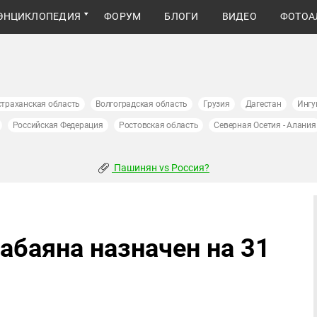
ЭНЦИКЛОПЕДИЯ
ФОРУМ
БЛОГИ
ВИДЕО
ФОТОА
страханская область
Волгоградская область
Грузия
Дагестан
Ингу
Российская Федерация
Ростовская область
Северная Осетия - Алания
Пашинян vs Россия?
абаяна назначен на 31