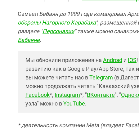
Самвел
Бабаян
до 1999 года
командовал Арми
обороны Нагорного Карабаха
", размещенной 
разделе "
Персоналии
" также можно ознакоми
Бабаяне
.
Мы обновили приложения на
Android
и
IOS
развитию как в Google Play/App Store, так 
вы можете читать нас в
Telegram
(в Дагест
можно продолжать читать "Кавказский узел"
Facebook
*,
Instagram
*, "
ВКонтакте
", "
Однок
узла" можно в
YouTube
.
* деятельность компании Meta (владеет Faceb