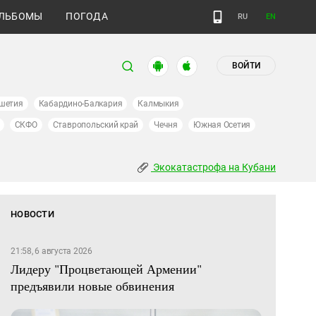
ЛЬБОМЫ
ПОГОДА
RU
EN
ВОЙТИ
шетия
Кабардино-Балкария
Калмыкия
СКФО
Ставропольский край
Чечня
Южная Осетия
Экокатастрофа на Кубани
НОВОСТИ
21:58, 6 августа 2026
Лидеру "Процветающей Армении"
предъявили новые обвинения