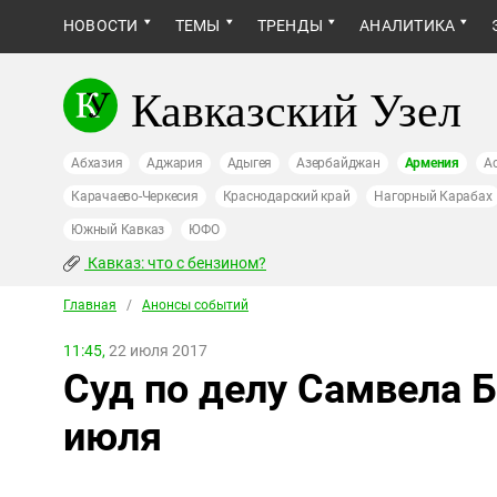
НОВОСТИ
ТЕМЫ
ТРЕНДЫ
АНАЛИТИКА
Кавказский Узел
Абхазия
Аджария
Адыгея
Азербайджан
Армения
А
Карачаево-Черкесия
Краснодарский край
Нагорный Карабах
Южный Кавказ
ЮФО
Кавказ: что с бензином?
Главная
/
Анонсы событий
11:45,
22 июля 2017
Суд по делу Самвела Б
июля