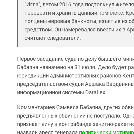
"Игла", летом 2016 года подтолкнул жител
перевезти и хранить данный комплекс. Кро
полцены евровые банкноты, изъятые из 
средством. Он намеревался ввезти их в Ар
считают следователи.
Первое заседание суда по делу бывшего мин
Бабаяна назначено на 31 июля. Дело будет р
юрисдикции административных районов Кент
председательством судьи Аршака Варданяна,
информационной системы
DataLex.
Комментариев Самвела Бабаяна, других обви
предъявленных обвинений не поступало. Одна
признает вину в контрабанде зенитно-ракетн
назвали арест генерала
политически мотиви