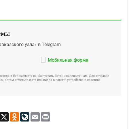
емы
авказского узла» в Telegram
Мобильная форма
ехода в бот, нажмите на «Запустить бота» и напишите нам. Для отправки
», затем отметьте фото или видео в памяти устройства и нажмите
App
Viber
X
Odnoklassniki
LiveJournal
Email
Print