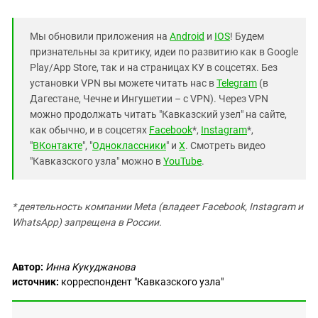
Мы обновили приложения на
Android
и
IOS
! Будем
признательны за критику, идеи по развитию как в Google
Play/App Store, так и на страницах КУ в соцсетях. Без
установки VPN вы можете читать нас в
Telegram
(в
Дагестане, Чечне и Ингушетии – с VPN). Через VPN
можно продолжать читать "Кавказский узел" на сайте,
как обычно, и в соцсетях
Facebook
*,
Instagram
*,
"
ВКонтакте
", "
Одноклассники
" и
X
. Смотреть видео
"Кавказского узла" можно в
YouTube
.
* деятельность компании Meta (владеет Facebook, Instagram и
WhatsApp) запрещена в России.
Автор:
Инна Кукуджанова
источник:
корреспондент "Кавказского узла"