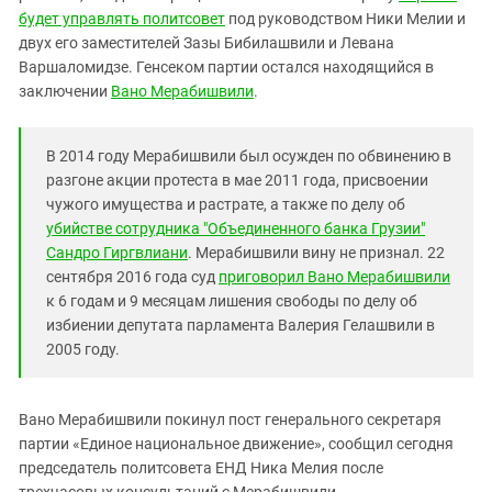
Южный Кавказ
будет управлять политсовет
под руководством Ники Мелии и
ЮФО
двух его заместителей Зазы Бибилашвили и Левана
Варшаломидзе. Генсеком партии остался находящийся в
заключении
Вано Мерабишвили
.
В 2014 году Мерабишвили был осужден по обвинению в
разгоне акции протеста в мае 2011 года, присвоении
чужого имущества и растрате, а также по делу об
убийстве сотрудника "Объединенного банка Грузии"
Сандро Гиргвлиани
. Мерабишвили вину не признал. 22
сентября 2016 года суд
приговорил Вано Мерабишвили
к 6 годам и 9 месяцам лишения свободы по делу об
избиении депутата парламента Валерия Гелашвили в
2005 году.
Вано Мерабишвили покинул пост генерального секретаря
партии «Единое национальное движение», сообщил сегодня
председатель политсовета ЕНД Ника Мелия после
трехчасовых консультаций с Мерабишвили.