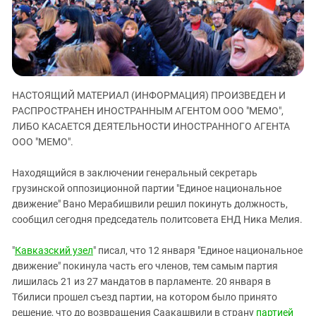
ЗАСТАВЛЯЕТ
Дагестан
КАВКАЗ ЗА ПАЛЕСТИНУ
Ингушетия
ИНАКОМЫСЛИЕ В ЧЕЧНЕ
Кабардино-Балкария
ПРЕСЛЕДОВАНИЕ АКТИВИСТОВ
МОБИЛИЗАЦИЯ И ПРОТЕСТЫ
Калмыкия
НАСТОЯЩИЙ МАТЕРИАЛ (ИНФОРМАЦИЯ) ПРОИЗВЕДЕН И
Карачаево-Черкесия
РАСПРОСТРАНЕН ИНОСТРАННЫМ АГЕНТОМ ООО "МЕМО",
Краснодарский край
ЛИБО КАСАЕТСЯ ДЕЯТЕЛЬНОСТИ ИНОСТРАННОГО АГЕНТА
ООО "МЕМО".
Нагорный Карабах
Российская Федерация
Находящийся в заключении генеральный секретарь
Ростовская область
грузинской оппозиционной партии "Единое национальное
движение" Вано Мерабишвили решил покинуть должность,
Северная Осетия - Алания
сообщил сегодня председатель политсовета ЕНД Ника Мелия.
СКФО
"
Кавказский узел
" писал, что 12 января "Единое национальное
Ставропольский край
движение" покинула часть его членов, тем самым партия
Чечня
лишилась 21 из 27 мандатов в парламенте. 20 января в
Южная Осетия
Тбилиси прошел съезд партии, на котором было принято
решение, что до возвращения Саакашвили в страну
партией