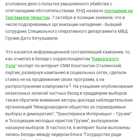
уголовное дело о попытке умышленного убийства с
отягчающими обстоятельствами. ЕНД назвало
покушение на
Таргамадзе терактом
. 7 октября в полиции заявили, что в
числе подозреваемых организации нападения - бывший
сотрудник Специального оперативного департамента МВД
Грузии Дато Хечуашвили.
Что касается информационной составляющей кампании, то,
как отметил в беседе с корреспондентом "
Кавказского
Узла
" эксперт по интернет-СМИ Константин Сталинский,
партии, развернув кампанию в социальных сетях, сделали
ставку не на продвижение своих программ, а на
3
распространение компромата
. На учащение опубликования
незаконных записей частных бесед в преддверии выборов
также обратили внимание авторы доклада наблюдательских
организаций "Международное общество за справедливые
выборы и демократию", "Трансперенси Интернешнл – Грузия"
и "Ассоциации молодых юристов Грузии", выпущенном
накануне выборов. В частности, в интернет были выложены
запись беседы между лидером блока "Государство ради