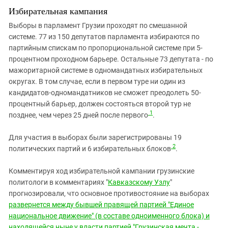
Избирательная кампания
Выборы в парламент Грузии проходят по смешанной
системе. 77 из 150 депутатов парламента избираются по
партийным спискам по пропорциональной системе при 5-
процентном проходном барьере. Остальные 73 депутата - по
мажоритарной системе в одномандатных избирательных
округах. В том случае, если в первом туре ни один из
кандидатов-одномандатников не сможет преодолеть 50-
процентный барьер, должен состояться второй тур не
1
позднее, чем через 25 дней после первого
.
Для участия в выборах были зарегистрированы 19
2
политических партий и 6 избирательных блоков
.
Комментируя ход избирательной кампании грузинские
политологи в комментариях "
Кавказскому Узлу
"
прогнозировали, что основное противостояние на выборах
развернется между бывшей правящей партией "Единое
национальное движение" (в составе одноименного блока) и
находящейся ныне у власти партией "Грузинская мечта -