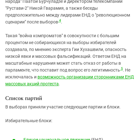
народа" Паатой Бурчуладзе и директором телекомпании
"Рустави-2" Никой Гварамия, а также беседы
предположительно между лидерами ЕНД о "революционном
4
сценарии" после выборов
.
Такая "война компроматов" в совокупности с большим
процентом не собирающихся на выборы избирателей
создавала, по мнению эксперта Гии Хухашвили, опасность
низкой явки и массовых фальсификаций. Ответом ЕНД на
масштабные нарушения может стать отказ от работы в
5
парламенте, что поставит под вопрос его легитимность
. Не
исключалась и
возможность организации сторонниками ЕНД
массовых акций протеста
.
Список партий
В выборах приняли участие следующие партии и блоки.
Избирательные блоки:
Единое национальное движение
(ЕНД),