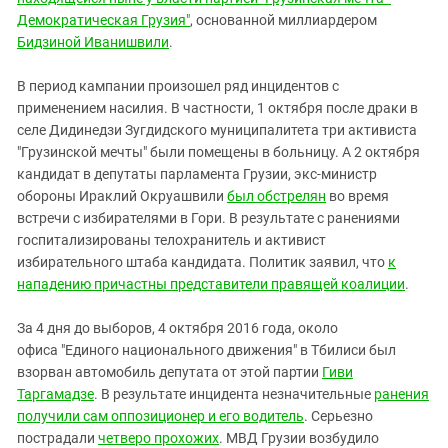
Демократическая Грузия"
, основанной миллиардером
Бидзиной Иванишвили
.
В период кампании произошел ряд инцидентов с
применением насилия. В частности, 1 октября после драки в
селе Дидинедзи Зугдидского муниципалитета три активиста
"Грузинской мечты" были помещены в больницу. А 2 октября
кандидат в депутаты парламента Грузии, экс-министр
обороны Ираклий Окруашвили
был обстрелян
во время
встречи с избирателями в Гори. В результате с ранениями
госпитализированы телохранитель и активист
избирательного штаба кандидата. Политик заявил, что
к
нападению причастны представители правящей коалиции
.
За 4 дня до выборов, 4 октября 2016 года, около
офиса "Единого национального движения" в Тбилиси был
взорван автомобиль депутата от этой партии
Гиви
Таргамадзе
. В результате инцидента незначительные
ранения
получили сам оппозиционер и его водитель
. Серьезно
пострадали
четверо прохожих
. МВД Грузии возбудило