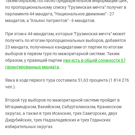
Таким образом, согласно предварительной информации ЦИК,
по пропорциональному списку "Грузинская мечта" получит в
парламенте 44 мандата, "Национальное движение" - 27
мандатов, а "Альянс патриотов" - 6 мандатов.
При этом к 44 мандатам, которые "Грузинская мечта" может
получить по итогам пропорциональных выборов, добавятся
23 мандата, полученных кандидатами от партии по итогам
выборов в первом туре по мажоритарной системе. Таким
образом, у правящей партии
уже есть в общей сложности 67
гарантированных мандата
.
Явка в ходе первого тура составила 51,63 процента (1 814 276
чел.).
Второй тур выборов по мажоритарной системе пройдет в
Мтацминдском, Вакийском, Сабурталинском, Кранисском
округах, а также в трех Исанских, трех Самгорских, двух
Дидубийских, трех Надзаладевских и трех Глданских
избирательных округах.