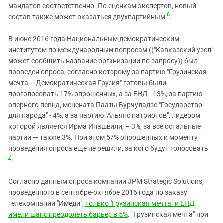
мандатов соответственно. По оценкам экспертов, новый
6
состав также может оказаться двухпартийным
.
В июне 2016 года Национальным демократическим
институтом по международным вопросам (("Кавказский узел"
может сообщить название организации по запросу)) был
проведен опроса, согласно которому за партию "Грузинская
мечта – Демократическая Грузия" готовы были
проголосовать 17% опрошенных, а за ЕНД - 13%, за партию
оперного певца, мецената Пааты Бурчуладзе "Государство
для народа" - 4%, а за партию "Альянс патриотов", лидером
которой является Ирма Инашвили, – 3%, за все остальные
партии — также 3%. При этом 57% опрошенных к моменту
проведения опроса еще не решили, за кого будут голосовать
7
.
Согласно данным опроса компании JPM Strategic Solutions,
проведенного в сентябре-октябре 2016 года по заказу
телекомпании "Имеди",
только "Грузинская мечта" и ЕНД
имели шанс преодолеть барьер в 5%
. "Грузинская мечта" при