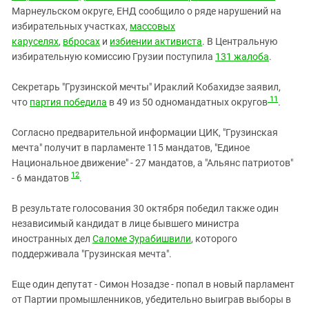
Марнеульском округе, ЕНД сообщило о ряде нарушений на
избирательных участках,
массовых
каруселях
,
вбросах
и
избиении активиста
. В Центральную
избирательную комиссию Грузии поступила
131 жалоба
.
Секретарь "Грузинской мечты" Ираклий Кобахидзе заявил,
11
что
партия победила
в 49 из 50 одномандатных округов
.
Согласно предварительной информации ЦИК, "Грузинская
мечта" получит в парламенте 115 мандатов, "Единое
Национальное движение" - 27 мандатов, а "Альянс патриотов"
12
- 6 мандатов
.
В результате голосования 30 октября победил также один
независимый кандидат в лице бывшего министра
иностранных дел
Саломе Зурабишвили
, которого
поддерживала "Грузинская мечта".
Еще один депутат - Симон Нозадзе - попал в новый парламент
от Партии промышленников, убедительно выиграв выборы в