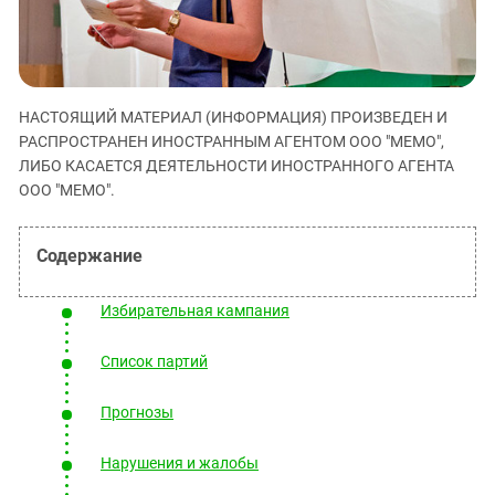
ЗАСТАВЛЯЕТ
Дагестан
КАВКАЗ ЗА ПАЛЕСТИНУ
Ингушетия
ИНАКОМЫСЛИЕ В ЧЕЧНЕ
Кабардино-Балкария
ПРЕСЛЕДОВАНИЕ АКТИВИСТОВ
МОБИЛИЗАЦИЯ И ПРОТЕСТЫ
НАСТОЯЩИЙ МАТЕРИАЛ (ИНФОРМАЦИЯ) ПРОИЗВЕДЕН И
Калмыкия
РАСПРОСТРАНЕН ИНОСТРАННЫМ АГЕНТОМ ООО "МЕМО",
Карачаево-Черкесия
ЛИБО КАСАЕТСЯ ДЕЯТЕЛЬНОСТИ ИНОСТРАННОГО АГЕНТА
ООО "МЕМО".
Краснодарский край
Нагорный Карабах
Российская Федерация
Ростовская область
Избирательная кампания
Северная Осетия - Алания
Список партий
СКФО
Ставропольский край
Прогнозы
Чечня
Нарушения и жалобы
Южная Осетия