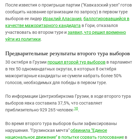
После известия о проигрыше партии ("Кавказский узел" готов
сообщить название организации по запросу) в первом туре
выборов ее лидер
Ираклий Аласания
,
баллотировавшийся в
качестве мажоритарного кандидата
в Гори, отказался
участвовать во втором туре и
заявил, что решил временно
уйти из политики
.
Предварительные результаты второго тура выборов
30 октября в Грузии
прошел второй тур выборов
в парламент
в тех 50 одномандатных округах, в которых 8 октября
мажоритарные кандидаты не сумели набрать более 50%
голосов, необходимых для победы в первом туре.
По информации Центризбиркома Грузии, в ходе второго тура
выборов явка составила 37,5%, что составляет
10
приблизительно 929 265 человек
.
Во время второго тура выборов были зафиксированы
нарушения. "Грузинская мечта"
обвинила "Единое
национальное движение" в попытке сорвать голосование
в