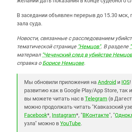
желании дать показания в конце судебного с
В заседании объявлен перерыв до 15.30 мск, 
зала суда.
Новости, связанные с расследованием убийс
тематической странице
"Немцов"
. В разделе
материал
"Чеченский след в убийстве Немцов
справка о
Борисе Немцове
.
Мы обновили приложения на
Android
и
IOS
развитию как в Google Play/App Store, так 
вы можете читать нас в
Telegram
(в Дагест
можно продолжать читать "Кавказский узел"
Facebook
*,
Instagram
*, "
ВКонтакте
", "
Однок
узла" можно в
YouTube
.