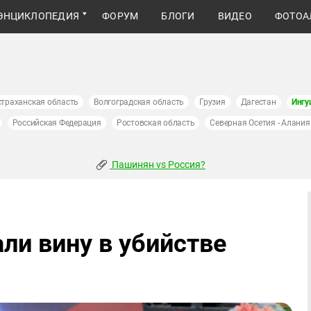
ЭНЦИКЛОПЕДИЯ
ФОРУМ
БЛОГИ
ВИДЕО
ФОТОА
страханская область
Волгоградская область
Грузия
Дагестан
Ингу
Российская Федерация
Ростовская область
Северная Осетия - Алания
Пашинян vs Россия?
ли вину в убийстве