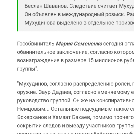
Беслан Шаванов. Следствие считает Мухуд
Он объявлен в международный розыск. Ра
Мухудинова выделено в отдельное произв
Гособвинитель
Мария Семененко
сегодня огл
обвинительное заключение, согласно котором
вознаграждение в размере 15 миллионов рубл
группы".
"Мухудинов, согласно распределению ролей, 
оружие. Заур Дадаев, согласно вменяемому 
руководство группой. Он же на конспиративн
Немцовым... Остальные подсудимые также с
Эскерханов и Хамзат Бахаев, помимо прочего
сокрытии следов и выезду участников группы
несмотря на то, что на месте убийства их не 