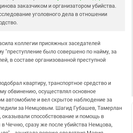
инова заказчиком и организатором убийства.
сследование уголовного дела в отношении
одство.
асила коллегии присяжных заседателей
у "преступление было совершено по найму, за
ей, в составе организованной преступной
подобрал квартиру, транспортное средство и
ему обвинению, осуществлял основное
ом автомобиле и вел скрытое наблюдение за
ледили за Немцовым. Шагид Губашев, Тамерлан
, оказывали способствование и помощь в
 в Чечню, сразу же после убийства Немцова,
было", - зачитала версию следствия Мария