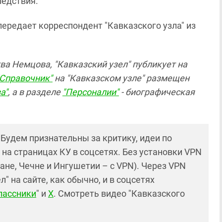
ледствия.
передает корреспондент "Кавказского узла" из
тва Немцова,
"Кавказский узел" публикует
на
"Справочник"
на "Кавказском узле" размещен
а"
, а в разделе
"Персоналии"
- биографическая
! Будем признательны за критику, идеи по
и на страницах КУ в соцсетях. Без установки VPN
ане, Чечне и Ингушетии – с VPN). Через VPN
 на сайте, как обычно, и в соцсетях
лассники
" и
X
. Смотреть видео "Кавказского