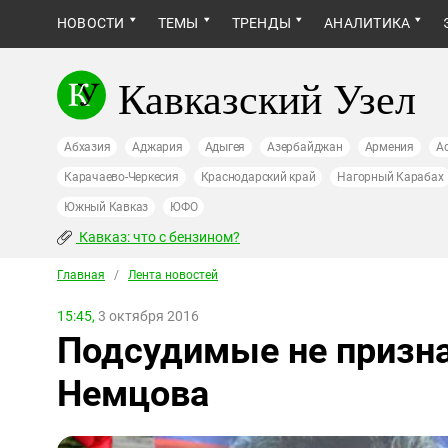
НОВОСТИ
ТЕМЫ
ТРЕНДЫ
АНАЛИТИКА
Кавказский Узел
Абхазия
Аджария
Адыгея
Азербайджан
Армения
А
Карачаево-Черкесия
Краснодарский край
Нагорный Карабах
Южный Кавказ
ЮФО
Кавказ: что с бензином?
Главная
/
Лента новостей
15:45,
3 октября 2016
Подсудимые не призна
Немцова