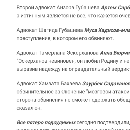
Второй адвокат Анзора Губашева
Артем Сар
а истинным является не все, что кажется оче
Адвокат Шагида Губашева
Муса Хадисов-мл
преступление, в котором его обвиняют.
Адвокат Тамерлана Эскерханова
Анна Бюрчи
"Эскерханов невиновен, он любил Родину и не 
выразив надежду на оправдательный вердик
Адвокат Хамзата Бахаева
Заурбек Садахано
обвинительное заключение "мозговой атакой".
сторона обвинения не сможет сдержать обеща
сказал он.
Все пятеро подсудимых
сегодня подтвердили,