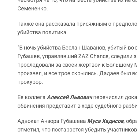
Семененко.
Также она рассказала присяжным о предполо
убийства политика.
"В ночь убийства Беслан Шаванов, убитый во
Губашев, управлявший ZAZ Chance, следили з
проследовали за своей жертвой к Большому
произвел, и все трое скрылись. Дадаев был в
прокурор.
Ее коллега
Алексей Львович
перечислил дока
обвинения представит в ходе судебного разб
Адвокат Анзора Губашева
Муса Хадисов
, об
отметил, что постарается убедить участнико