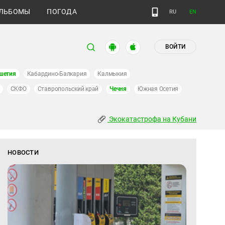
ЛЬБОМЫ
ПОГОДА
RU
EN
ВОЙТИ
шетия
Кабардино-Балкария
Калмыкия
СКФО
Ставропольский край
Чечня
Южная Осетия
Экокатастрофа на Кубани
НОВОСТИ