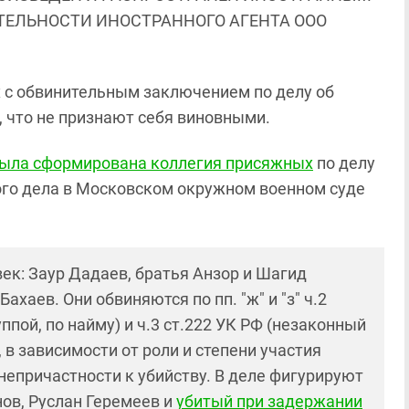
ЯТЕЛЬНОСТИ ИНОСТРАННОГО АГЕНТА ООО
 с обвинительным заключением по делу об
 что не признают себя виновными.
ыла сформирована коллегия присяжных
по делу
ого дела в Московском окружном военном суде
ек: Заур Дадаев, братья Анзор и Шагид
хаев. Они обвиняются по пп. "ж" и "з" ч.2
ппой, по найму) и ч.3 ст.222 УК РФ (незаконный
 в зависимости от роли и степени участия
непричастности к убийству. В деле фигурируют
ов, Руслан Геремеев и
убитый при задержании