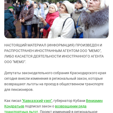
ЗАСТАВЛЯЕТ
Дагестан
КАВКАЗ ЗА ПАЛЕСТИНУ
Ингушетия
ИНАКОМЫСЛИЕ В ЧЕЧНЕ
Кабардино-Балкария
ПРЕСЛЕДОВАНИЕ АКТИВИСТОВ
МОБИЛИЗАЦИЯ И ПРОТЕСТЫ
Калмыкия
Карачаево-Черкесия
Краснодарский край
НАСТОЯЩИЙ МАТЕРИАЛ (ИНФОРМАЦИЯ) ПРОИЗВЕДЕН И
РАСПРОСТРАНЕН ИНОСТРАННЫМ АГЕНТОМ ООО "МЕМО",
Нагорный Карабах
ЛИБО КАСАЕТСЯ ДЕЯТЕЛЬНОСТИ ИНОСТРАННОГО АГЕНТА
Российская Федерация
ООО "МЕМО".
Ростовская область
Депутаты законодательного собрания Краснодарского края
Северная Осетия - Алания
сегодня внесли изменения в региональный закон, которые
СКФО
возвращают льготы на проезд в общественном транспорте
для пенсионеров.
Ставропольский край
Чечня
Как писал
"Кавказский узел"
, губернатор Кубани
Вениамин
Южная Осетия
Кондратьев
подписал закон о
возвращении ряда
транспортных льгот
. Проект изменений в региональное