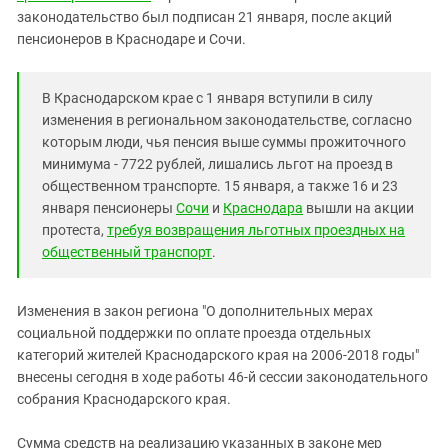
Южный Кавказ
законодательство был подписан 21 января, после акций
ЮФО
пенсионеров в Краснодаре и Сочи.
В Краснодарском крае с 1 января вступили в силу
изменения в региональном законодательстве, согласно
которым люди, чья пенсия выше суммы прожиточного
минимума - 7722 рублей, лишались льгот на проезд в
общественном транспорте. 15 января, а также 16 и 23
января пенсионеры
Сочи
и
Краснодара
вышли на акции
протеста,
требуя возвращения льготных проездных на
общественный транспорт
.
Изменения в закон региона "О дополнительных мерах
социальной поддержки по оплате проезда отдельных
категорий жителей Краснодарского края на 2006-2018 годы"
внесены сегодня в ходе работы 46-й сессии законодательного
собрания Краснодарского края.
Сумма средств на реализацию указанных в законе мер