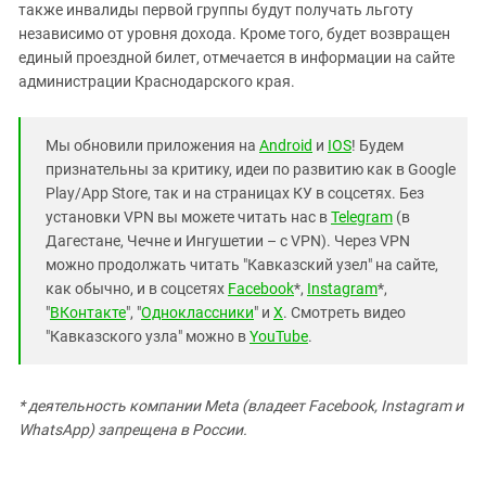
также инвалиды первой группы будут получать льготу
независимо от уровня дохода. Кроме того, будет возвращен
единый проездной билет, отмечается в информации на сайте
администрации Краснодарского края.
Мы обновили приложения на
Android
и
IOS
! Будем
признательны за критику, идеи по развитию как в Google
Play/App Store, так и на страницах КУ в соцсетях. Без
установки VPN вы можете читать нас в
Telegram
(в
Дагестане, Чечне и Ингушетии – с VPN). Через VPN
можно продолжать читать "Кавказский узел" на сайте,
как обычно, и в соцсетях
Facebook
*,
Instagram
*,
"
ВКонтакте
", "
Одноклассники
" и
X
. Смотреть видео
"Кавказского узла" можно в
YouTube
.
* деятельность компании Meta (владеет Facebook, Instagram и
WhatsApp) запрещена в России.