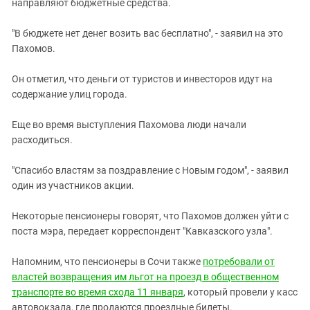
направляют бюджетные средства.
"В бюджете нет денег возить вас бесплатно", - заявил на это
Пахомов.
Он отметил, что деньги от туристов и инвесторов идут на
содержание улиц города.
Еще во время выступления Пахомова люди начали
расходиться.
"Спасибо властям за поздравление с Новым годом", - заявил
один из участников акции.
Некоторые пенсионеры говорят, что Пахомов должен уйти с
поста мэра, передает корреспондент "Кавказского узла".
Напомним, что пенсионеры в Сочи также
потребовали от
властей возвращения им льгот на проезд в общественном
транспорте во время схода 11 января
, который провели у касс
автовокзала, где продаются проездные билеты.