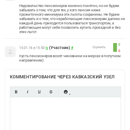
Недовольство пенсионеров конечно понятно, но не будем
забывать о том, что для тех, у кого пенсия ниже
прожиточного минимума эти льготы сохранены. Не будем
забывать и о том, что неработающие пенсионерам далеко не
каждый день приходится пользоваться транспортом, а
работающие могут себе позволить купить проездной и без
этих льгот.
0
(Участник)
Оценить:
15.01.16 в 15:50
Iv
#
0
пусть пенсионеров возят чиновники на мерсах в попутном
направлении)
КОММЕНТИРОВАНИЕ ЧЕРЕЗ КАВКАЗСКИЙ УЗЕЛ