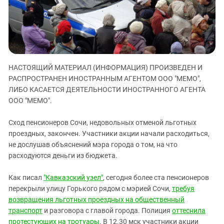
ЗАСТАВЛЯЕТ
Дагестан
КАВКАЗ ЗА ПАЛЕСТИНУ
Ингушетия
ИНАКОМЫСЛИЕ В ЧЕЧНЕ
Кабардино-Балкария
ПРЕСЛЕДОВАНИЕ АКТИВИСТОВ
МОБИЛИЗАЦИЯ И ПРОТЕСТЫ
Калмыкия
НАСТОЯЩИЙ МАТЕРИАЛ (ИНФОРМАЦИЯ) ПРОИЗВЕДЕН И
Карачаево-Черкесия
РАСПРОСТРАНЕН ИНОСТРАННЫМ АГЕНТОМ ООО "МЕМО",
Краснодарский край
ЛИБО КАСАЕТСЯ ДЕЯТЕЛЬНОСТИ ИНОСТРАННОГО АГЕНТА
ООО "МЕМО".
Нагорный Карабах
Российская Федерация
Сход пенсионеров Сочи, недовольных отменой льготных
Ростовская область
проездных, закончен. Участники акции начали расходиться,
не дослушав объяснений мэра города о том, на что
Северная Осетия - Алания
расходуются деньги из бюджета.
СКФО
Как писал
"Кавказский узел"
, сегодня более ста пенсионеров
Ставропольский край
перекрыли улицу Горького рядом с мэрией Сочи,
требуя
Чечня
возвращения льготных проездных на общественный
Южная Осетия
транспорт
и разговора с главой города. Полиция
оттеснила
протестующих на тротуары
. В 12.30 мск участники акции