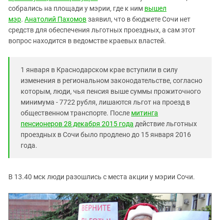
Южный Кавказ
собрались на площади у мэрии, где к ним
вышел
ЮФО
мэр
.
Анатолий Пахомов
заявил, что в бюджете Сочи нет
средств для обеспечения льготных проездных, а сам этот
вопрос находится в ведомстве краевых властей.
1 января в Краснодарском крае вступили в силу
изменения в региональном законодательстве, согласно
которым, люди, чья пенсия выше суммы прожиточного
минимума - 7722 рубля, лишаются льгот на проезд в
общественном транспорте. После
митинга
пенсионеров
28 декабря 2015 года
действие льготных
проездных в Сочи было продлено до 15 января 2016
года.
В 13.40 мск люди разошлись с места акции у мэрии Сочи.