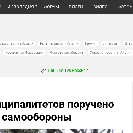
ЭНЦИКЛОПЕДИЯ
ФОРУМ
БЛОГИ
ВИДЕО
ФОТОА
страханская область
Волгоградская область
Грузия
Дагестан
Ингу
Российская Федерация
Ростовская область
Северная Осетия - Алания
Пашинян vs Россия?
иципалитетов поручено
 самообороны