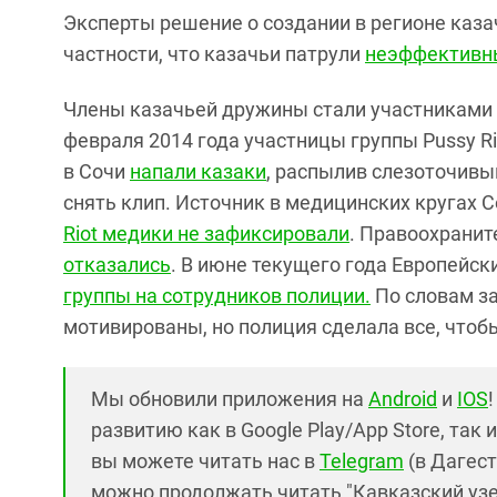
Эксперты решение о создании в регионе каза
частности, что казачьи патрули
неэффективны
Члены казачьей дружины стали участниками и
февраля 2014 года участницы группы Pussy Rio
в Сочи
напали казаки
, распылив слезоточивый
снять клип. Источник в медицинских кругах С
Riot медики не зафиксировали
. Правоохрани
отказались
. В июне текущего года Европейск
группы на сотрудников полиции.
По словам за
мотивированы, но полиция сделала все, чтоб
Мы обновили приложения на
Android
и
IOS
развитию как в Google Play/App Store, так 
вы можете читать нас в
Telegram
(в Дагест
можно продолжать читать "Кавказский узел"