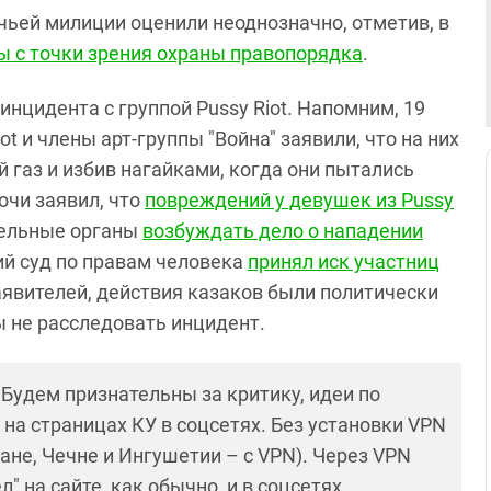
чьей милиции оценили неоднозначно, отметив, в
 с точки зрения охраны правопорядка
.
нцидента с группой Pussy Riot. Напомним,
19
t и члены арт-группы "Война" заявили, что на них
 газ и избив нагайками, когда они пытались
очи заявил, что
повреждений у девушек из Pussy
тельные органы
возбуждать дело о нападении
ий суд по правам человека
принял иск участниц
явителей, д
ействия казаков были политически
ы не расследовать инцидент.
! Будем признательны за критику, идеи по
и на страницах КУ в соцсетях. Без установки VPN
ане, Чечне и Ингушетии – с VPN). Через VPN
 на сайте, как обычно, и в соцсетях