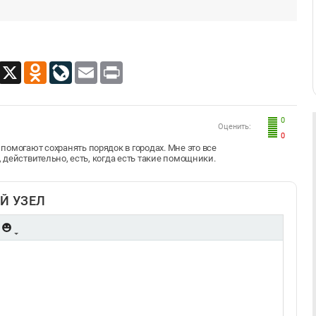
App
Viber
X
Odnoklassniki
LiveJournal
Email
Print
0
Оценить:
0
омогают сохранять порядок в городах. Мне это все
, действительно, есть, когда есть такие помощники.
Й УЗЕЛ