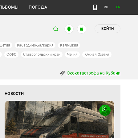
ЛЬБОМЫ
ПОГОДА
RU
EN
ВОЙТИ
шетия
Кабардино-Балкария
Калмыкия
СКФО
Ставропольский край
Чечня
Южная Осетия
Экокатастрофа на Кубани
НОВОСТИ