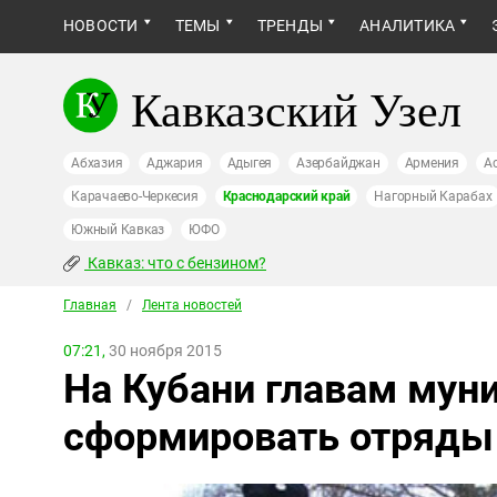
НОВОСТИ
ТЕМЫ
ТРЕНДЫ
АНАЛИТИКА
Кавказский Узел
Абхазия
Аджария
Адыгея
Азербайджан
Армения
А
Карачаево-Черкесия
Краснодарский край
Нагорный Карабах
Южный Кавказ
ЮФО
Кавказ: что с бензином?
Главная
/
Лента новостей
07:21,
30 ноября 2015
На Кубани главам мун
сформировать отряды