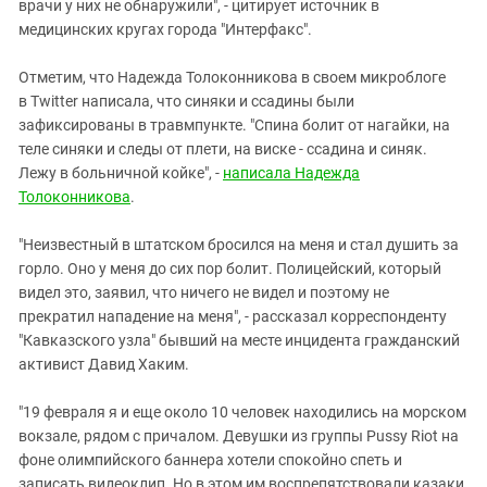
Южный Кавказ
врачи у них не обнаружили", - цитирует источник в
медицинских кругах города "Интерфакс".
ЮФО
Отметим, что Надежда Толоконникова в своем микроблоге
в Twitter написала, что синяки и ссадины были
зафиксированы в травмпункте. "Спина болит от нагайки, на
теле синяки и следы от плети, на виске - ссадина и синяк.
Лежу в больничной койке", -
написала Надежда
Толоконникова
.
"Неизвестный в штатском бросился на меня и стал душить за
горло. Оно у меня до сих пор болит. Полицейский, который
видел это, заявил, что ничего не видел и поэтому не
прекратил нападение на меня", - рассказал корреспонденту
"Кавказского узла" бывший на месте инцидента гражданский
активист Давид Хаким.
"19 февраля я и еще около 10 человек находились на морском
вокзале, рядом с причалом. Девушки из группы Pussy Riot на
фоне олимпийского баннера хотели спокойно спеть и
записать видеоклип. Но в этом им воспрепятствовали казаки