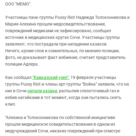
ЗАСТАВЛЯЕТ
ООО "МЕМО".
Дагестан
КАВКАЗ ЗА ПАЛЕСТИНУ
Ингушетия
ИНАКОМЫСЛИЕ В ЧЕЧНЕ
Участницы панк-группы Pussy Riot Надежда Толоконникова и
Мария Алехина прошли медосвидетельствование,
Кабардино-Балкария
ПРЕСЛЕДОВАНИЕ АКТИВИСТОВ
повреждений медиками не зафиксировано, сообщил
МОБИЛИЗАЦИЯ И ПРОТЕСТЫ
Калмыкия
источник в медицинских кругах Сочи. Участницы группы
Карачаево-Черкесия
заявляют, что пострадали при нападении казаков.
Ничего, кроме слов и сомнительных, по мнению полиции,
Краснодарский край
фото, не доказывает факт избиения, считает представитель
Нагорный Карабах
полиции Адлера.
Российская Федерация
Как сообщал
"Кавказский узел"
, 19 февраля участницы
Ростовская область
группы Pussy Riot и члены арт-группы "Война" заявили, что на
Северная Осетия - Алания
них в Сочи
напали казаки
, распылив слезоточивый газ и
избив нагайками в тот момент, когда они пытались снять
СКФО
клип.
Ставропольский край
"Алехина и Толоконникова по собственной инициативе
Чечня
прошли медицинское освидетельствование в одном из
Южная Осетия
медучреждений Сочи, никаких повреждений при осмотре