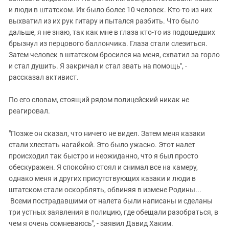
и люди в штатском. Их было более 10 человек. Кто-то из них
выхватил из их рук гитару и пытался разбить. Что было
дальше, я не знаю, так как мне в глаза кто-то из подошедших
брызнул из перцового баллончика. Глаза стали слезиться.
Затем человек в штатском бросился на меня, схватил за горло
и стал душить. Я закричал и стал звать на помощь", -
рассказал активист.
По его словам, стоящий рядом полицейский никак не
реагировал.
"Позже он сказал, что ничего не видел. Затем меня казаки
стали хлестать нагайкой. Это было ужасно. Этот налет
происходил так быстро и неожиданно, что я был просто
обескуражен. Я спокойно стоял и снимал все на камеру,
однако меня и других присутствующих казаки и люди в
штатском стали оскорблять, обвиняя в измене Родины...
Всеми пострадавшими от налета были написаны и сделаны
три устных заявления в полицию, где обещали разобраться, в
чем я очень сомневаюсь", - заявил Давид Хаким.