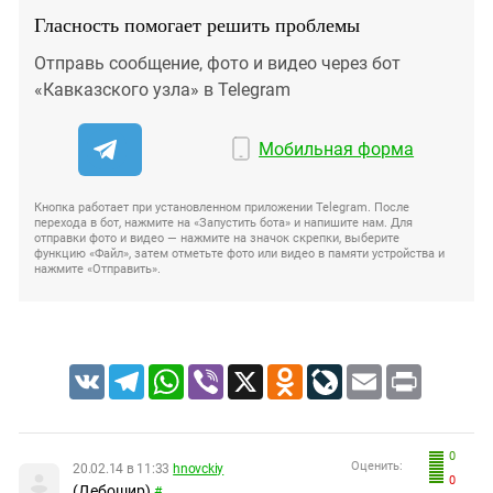
Гласность помогает решить проблемы
Отправь сообщение, фото и видео через бот
«Кавказского узла» в Telegram
Мобильная форма
Кнопка работает при установленном приложении Telegram. После
перехода в бот, нажмите на «Запустить бота» и напишите нам. Для
отправки фото и видео — нажмите на значок скрепки, выберите
функцию «Файл», затем отметьте фото или видео в памяти устройства и
нажмите «Отправить».
VK
Telegram
WhatsApp
Viber
X
Odnoklassniki
LiveJournal
Email
Print
0
Оценить:
20.02.14 в 11:33
hnovckiy
0
(Дебошир)
#