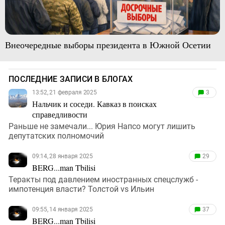
Внеочередные выборы президента в Южной Осетии
ПОСЛЕДНИЕ ЗАПИСИ В БЛОГАХ
13:52, 21 февраля 2025
3
Нальчик и соседи. Кавказ в поисках
справедливости
Раньше не замечали... Юрия Напсо могут лишить
депутатских полномочий
09:14, 28 января 2025
29
BERG...man Tbilisi
Теракты под давлением иностранных спецслужб -
импотенция власти? Толстой vs Ильин
09:55, 14 января 2025
37
BERG...man Tbilisi