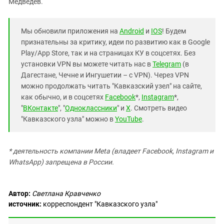
Медведев.
Мы обновили приложения на
Android
и
IOS
! Будем
признательны за критику, идеи по развитию как в Google
Play/App Store, так и на страницах КУ в соцсетях. Без
установки VPN вы можете читать нас в
Telegram
(в
Дагестане, Чечне и Ингушетии – с VPN). Через VPN
можно продолжать читать "Кавказский узел" на сайте,
как обычно, и в соцсетях
Facebook
*,
Instagram
*,
"
ВКонтакте
", "
Одноклассники
" и
X
. Смотреть видео
"Кавказского узла" можно в
YouTube
.
* деятельность компании Meta (владеет Facebook, Instagram и
WhatsApp) запрещена в России.
Автор:
Светлана Кравченко
источник:
корреспондент "Кавказского узла"