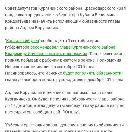
ЗАСТАВЛЯЕТ
Дагестан
Совет депутатов Курганинского района Краснодарского края
КАВКАЗ ЗА ПАЛЕСТИНУ
Ингушетия
поддержал предложение губернатора Кубани Вениамина
ИНАКОМЫСЛИЕ В ЧЕЧНЕ
Кондратьева назначить исполняющим обязанности главы
Кабардино-Балкария
ПРЕСЛЕДОВАНИЕ АКТИВИСТОВ
района Андрея Ворушилина.
МОБИЛИЗАЦИЯ И ПРОТЕСТЫ
Калмыкия
"
Кавказский узел
" сообщал, что 9 сентября врио
Карачаево-Черкесия
губернатора
рекомендовал главе Курганинского района
Краснодарский край
Владимиру Ивченко сложить полномочия
. Такое решение он
Нагорный Карабах
принял, побывав с рабочим визитом в районе. Полномочия
Ивченко заканчивались в сентябре 2015 года.
Российская Федерация
Планировалось, что Ивченко
будет исполнять обязанности
Ростовская область
главы до выборов нового руководителя в декабре 2015 года.
Северная Осетия - Алания
Андрей Ворушилин в течение 6 лет занимал пост главы
СКФО
Курганинска. Он будет исполнять обязанности главы района
до 17 декабря, когда депутаты выберут главу района из трех
Ставропольский край
претендентов, сообщает сайт "Юга.ру".
Чечня
Южная Осетия
"Губернатор сегодня оказал доверие исполнять обязанности
главы Курганинского района. У аграрного района есть