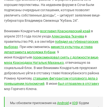
Южный Кавказ
хорошие перспективы. На недавнем форуме в Сочи были
ЮФО
подписаны очередные соглашения, которые позволят
увеличить собственные доходы", – цитирует заявление вице-
губернатора Владимира Свеженца "Кубань 24".
Вениамин Кондратьев
возглавил Краснодарский край
в
апреле 2015 года после ухода
Александра Ткачева
в
правительство РФ, а в сентябре
победил на губернаторских
выборах
. При нем сменились
министр культуры и глава
департамента молодежи Кубани
. 9
июня Кондратьев
порекомендовал снять с должности вице-
мэра Краснодара Наталью Маханько
, отвечающую за
социальный блок. В мае Вениамин Кондратьев предложил
добровольно уйти в отставку главе Новокубанского района
Роману Архипову,
ставшему фигурантом уголовного дела о
превышении полномочий
. В июне
был отправлен в отставку
мэр Горячего Ключа.
Мы обновили приложения на
Android
и
IOS
! Будем