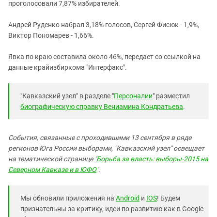
проголосовали 7,87% избирателей.
Андрей Руденко набрал 3,18% голосов, Сергей Фисюк - 1,9%,
Виктор Пономарев - 1,66%.
Явка по краю составила около 46%, передает со ссылкой на
данные крайизбиркома "Интерфакс".
"Кавказский узел" в разделе "
Персоналии
" разместил
биографическую справку Вениамина
Кондратьева
.
События, связанные с проходившими 13 сентября в ряде
регионов Юга России выборами, "Кавказский узел" освещает
на тематической странице "
Борьба за власть: выборы-2015 на
Северном Кавказе и в ЮФО
".
Мы обновили приложения на
Android
и
IOS
! Будем
признательны за критику, идеи по развитию как в Google