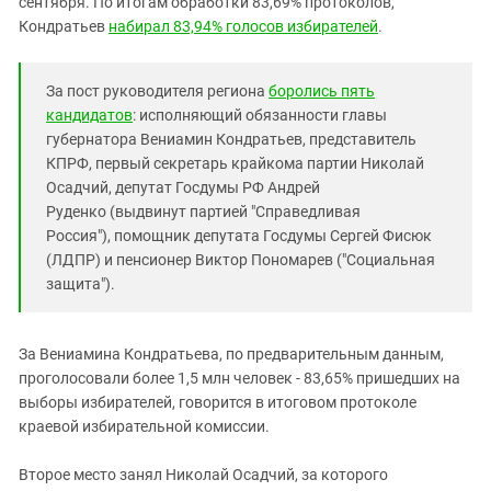
сентября. По итогам обработки 83,69% протоколов,
Южный Кавказ
Кондратьев
набирал 83,94% голосов избирателей
.
ЮФО
За пост руководителя региона
боролись пять
кандидатов
: исполняющий обязанности главы
губернатора Вениамин Кондратьев, представитель
КПРФ, первый секретарь крайкома партии Николай
Осадчий, депутат Госдумы РФ Андрей
Руденко (выдвинут партией "Справедливая
Россия"), помощник депутата Госдумы Сергей Фисюк
(ЛДПР) и пенсионер Виктор Пономарев ("Социальная
защита").
За Вениамина Кондратьева, по предварительным данным,
проголосовали более 1,5 млн человек - 83,65% пришедших на
выборы избирателей, говорится в итоговом протоколе
краевой избирательной комиссии.
Второе место занял Николай Осадчий, за которого