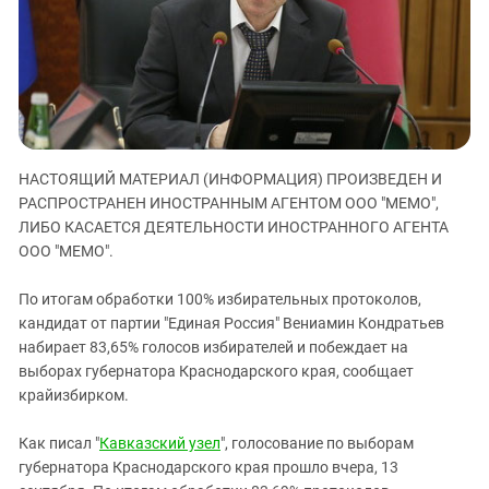
ЗАСТАВЛЯЕТ
Дагестан
КАВКАЗ ЗА ПАЛЕСТИНУ
Ингушетия
ИНАКОМЫСЛИЕ В ЧЕЧНЕ
Кабардино-Балкария
ПРЕСЛЕДОВАНИЕ АКТИВИСТОВ
МОБИЛИЗАЦИЯ И ПРОТЕСТЫ
Калмыкия
Карачаево-Черкесия
НАСТОЯЩИЙ МАТЕРИАЛ (ИНФОРМАЦИЯ) ПРОИЗВЕДЕН И
Краснодарский край
РАСПРОСТРАНЕН ИНОСТРАННЫМ АГЕНТОМ ООО "МЕМО",
Нагорный Карабах
ЛИБО КАСАЕТСЯ ДЕЯТЕЛЬНОСТИ ИНОСТРАННОГО АГЕНТА
ООО "МЕМО".
Российская Федерация
Ростовская область
По итогам обработки 100% избирательных протоколов,
Северная Осетия - Алания
кандидат от партии "Единая Россия" Вениамин Кондратьев
набирает 83,65% голосов избирателей и побеждает на
СКФО
выборах губернатора Краснодарского края, сообщает
Ставропольский край
крайизбирком.
Чечня
Как писал "
Кавказский узел
", голосование по выборам
Южная Осетия
губернатора Краснодарского края прошло вчера, 13