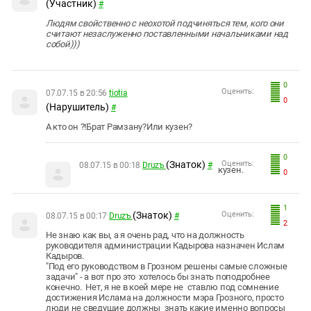
(Участник)
#
Людям свойственно с неохотой подчиняться тем, кого они
считают незаслуженно поставленными начальниками над
собой)))
0
Оценить:
07.07.15 в 20:56
tiotia
0
(Нарушитель)
#
А кто он ?!Брат Рамзану?Или кузен?
0
(Знаток)
Оценить:
08.07.15 в 00:18
Druzъ
#
кузен.
0
1
(Знаток)
Оценить:
08.07.15 в 00:17
Druzъ
#
2
Не знаю как вы, а я очень рад, что на должность
руководителя администрации Кадырова назначен Ислам
Кадыров.
"Под его руководством в Грозном решены самые сложные
задачи" - а вот про это хотелось бы знать поподробнее
конечно. Нет, я не в коей мере не ставлю под сомнение
достижения Ислама на должности мэра Грозного, просто
люди не сведущие должны знать какие именно вопросы