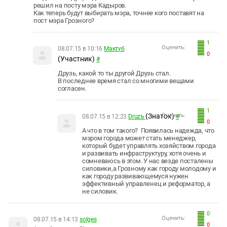
решил на посту мэра Кадыров.
Как теперь будут выбирать мэра, точнее кого поставят на
пост мэра Грозного?
1
Оценить:
08.07.15 в 10:16
Мактуб
0
(Участник)
#
Друзь, какой то ты другой Друзь стал.
В последнее время стал со многими вещами
согласен.
1
(Знаток)
Оценить:
08.07.15 в 12:23
Druzъ
#
0
А что в том такого? Появилась надежда, что
мэром города может стать менеджер,
который будет управлять хозяйством города
и развивать инфраструктуру, хотя очень и
сомневаюсь в этом. У нас везде посталены
силовики,а Грозному как городу молодому и
как городу развивающемуся нужен
эффективный управленец и реформатор, а
не силовик.
0
Оценить:
08.07.15 в 14:13
solges
0