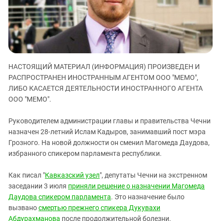
ЗАСТАВЛЯЕТ
Дагестан
КАВКАЗ ЗА ПАЛЕСТИНУ
Ингушетия
ИНАКОМЫСЛИЕ В ЧЕЧНЕ
Кабардино-Балкария
ПРЕСЛЕДОВАНИЕ АКТИВИСТОВ
МОБИЛИЗАЦИЯ И ПРОТЕСТЫ
Калмыкия
НАСТОЯЩИЙ МАТЕРИАЛ (ИНФОРМАЦИЯ) ПРОИЗВЕДЕН И
Карачаево-Черкесия
РАСПРОСТРАНЕН ИНОСТРАННЫМ АГЕНТОМ ООО "МЕМО",
Краснодарский край
ЛИБО КАСАЕТСЯ ДЕЯТЕЛЬНОСТИ ИНОСТРАННОГО АГЕНТА
ООО "МЕМО".
Нагорный Карабах
Российская Федерация
Руководителем администрации главы и правительства Чечни
Ростовская область
назначен 28-летний Ислам Кадыров, занимавший пост мэра
Грозного. На новой должности он сменил Магомеда Даудова,
Северная Осетия - Алания
избранного спикером парламента республики.
СКФО
Как писал "
Кавказский узел
", депутаты Чечни на экстренном
Ставропольский край
заседании 3 июля
приняли решение о назначении Магомеда
Чечня
Даудова спикером парламента
. Это назначение было
Южная Осетия
вызвано
смертью прежнего спикера Дукувахи
Абдурахманова
после продолжительной болезни.