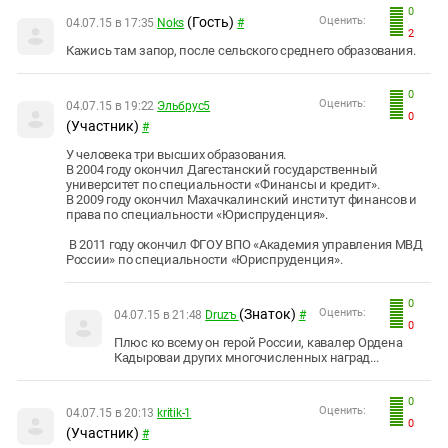
0
(Гость)
Оценить:
04.07.15 в 17:35
Noks
#
2
Кажись там запор, после сельского среднего образования.
0
Оценить:
04.07.15 в 19:22
Эльбрус5
0
(Участник)
#
У человека три высших образования.
В 2004 году окончил
Дагестанский государственный
университет
по специальности «Финансы и кредит».
В 2009 году окончил Махачкалинский институт финансов и
права по специальности «Юриспруденция».
В 2011 году окончил ФГОУ ВПО «
Академия управления МВД
России
» по специальности «Юриспруденция».
0
(Знаток)
Оценить:
04.07.15 в 21:48
Druzъ
#
0
Плюс ко всему он герой России, кавалер Ордена
Кадыроваи других многочисленных наград...
0
Оценить:
04.07.15 в 20:13
kritik-1
0
(Участник)
#