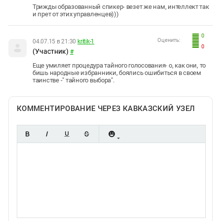
Трижды образованный спикер- везет же нам, интеллект так
и прет от этих управленцев)))
0
Оценить:
04.07.15 в 21:30
kritik-1
0
(Участник)
#
Еще умиляет процедура тайного голосования- о, как они, то
бишь народные избранники, боялись ошибиться в своем
таинстве -" тайного выбора".
КОММЕНТИРОВАНИЕ ЧЕРЕЗ КАВКАЗСКИЙ УЗЕЛ