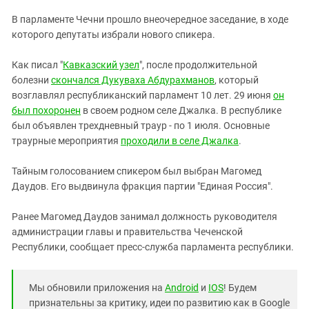
ЗАСТАВЛЯЕТ
Дагестан
В парламенте Чечни прошло внеочередное заседание, в ходе
КАВКАЗ ЗА ПАЛЕСТИНУ
Ингушетия
которого депутаты избрали нового спикера.
ИНАКОМЫСЛИЕ В ЧЕЧНЕ
Кабардино-Балкария
ПРЕСЛЕДОВАНИЕ АКТИВИСТОВ
Как писал "
Кавказский узел
", после продолжительной
МОБИЛИЗАЦИЯ И ПРОТЕСТЫ
Калмыкия
болезни
скончался Дукуваха Абдурахманов
, который
возглавлял республиканский парламент 10 лет. 29 июня
он
Карачаево-Черкесия
был похоронен
в своем родном селе Джалка. В республике
Краснодарский край
был объявлен трехдневный траур - по 1 июля. Основные
Нагорный Карабах
траурные мероприятия
проходили в селе Джалка
.
Российская Федерация
Тайным голосованием спикером был выбран Магомед
Ростовская область
Даудов. Его выдвинула фракция партии "Единая Россия".
Северная Осетия - Алания
Ранее Магомед Даудов занимал должность руководителя
СКФО
администрации главы и правительства Чеченской
Республики, сообщает пресс-служба парламента республики.
Ставропольский край
Чечня
Мы обновили приложения на
Android
и
IOS
! Будем
Южная Осетия
признательны за критику, идеи по развитию как в Google