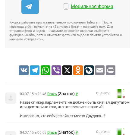
Мобильная форма
Кнопка работает при установленном приложении Telegram. После
перехода в бот, нажмите на «Запустить бота» и напишите нам. Для
отправки фото и видео — нажмите на значок скрепки, выберите
функцию «Файл», затем отметьте фото или видео в памяти устройства и
нажмите «Отправить».
VK
Telegram
WhatsApp
Viber
X
Odnoklassniki
LiveJournal
Email
Print
1
(Знаток)
Оценить:
03.07.15 в 23:46
Druzъ
#
0
Разве спикер парламента не должен быть сначал депутатом
или достаточно того, что тот состоит в партии?
Интересно, кто сейчас займет место Даудова...?
1
(Знаток)
Оценить:
04.07.15 в 00:05
Druzъ
#