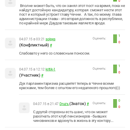
0
Вполне может быть, что он занял этот пост на время, пока не
найдут достойную кандидатуру, которая сможет нести этот
пост и который устроит главу Чечни. А так, по моему. глава
администрации главы - это вторая должность в республике,
по крайней мере Даудов таковым является вроде.
1
Оценить:
04.07.15 в 03:21
solges
0
(Конфликтный)
#
Слабовато у него со словесным поносом.
1
Оценить:
04.07.15 в 12:12
kritik-1
0
(Участник)
#
Дух парламентаризма расцветет теперь в Чечне всеми
красками, тем более с опытом его недалекого прошлого)))
0
(Знаток)
Оценить:
04.07.15 в 21:47
Druzъ
#
0
С другой сторооны есть шанс, что он может
разогнать этот клуб пенсионеров - бывших
чиновников и вдохнуть в жизнь в эту контору....