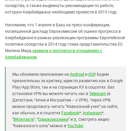
соседства, а также выдвинуты рекомендации по работе,
которую Азербайджану необходимо провести в 2015 году.
Напомним, что 1 апреля в Баку на пресс-конференции,
посвященной докладу Еврокомиссии об оценке прогресса в
Азербайджане в рамках реализации программы Европейской
политики соседства в 2014 году глава представительства ЕС
Малена Мард
заявила о прогрессе в отношениях с
Азербайджаном
.
Мы обновили приложения на
Android
и
IOS
! Будем
признательны за критику, идеи по развитию как в Google
Play/App Store, так и на страницах КУ в соцсетях. Без
установки VPN вы можете читать нас в
Telegram
(в
Дагестане, Чечне и Ингушетии – с VPN). Через VPN
можно продолжать читать "Кавказский узел" на сайте,
как обычно, и в соцсетях
Facebook
*,
Instagram
*,
"
ВКонтакте
", "
Одноклассники
" и
X
. Смотреть видео
"Кавказского узла" можно в
YouTube
.