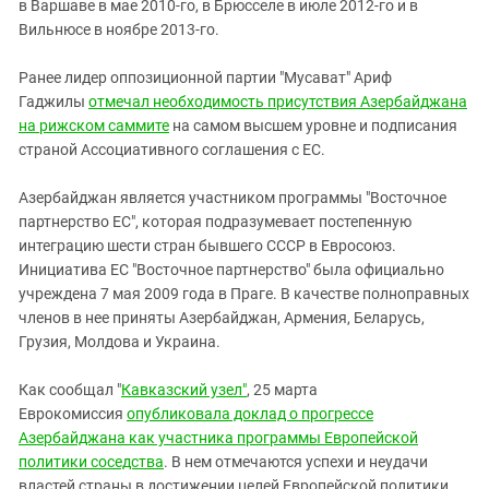
Южный Кавказ
в Варшаве в мае 2010-го, в Брюсселе в июле 2012-го и в
Вильнюсе в ноябре 2013-го.
ЮФО
Ранее лидер оппозиционной партии "Мусават" Ариф
Гаджилы
отмечал необходимость присутствия Азербайджана
на рижском саммите
на самом высшем уровне и подписания
страной Ассоциативного соглашения с ЕС.
Азербайджан является участником программы "Восточное
партнерство ЕС", которая подразумевает постепенную
интеграцию шести стран бывшего СССР в Евросоюз.
Инициатива ЕС "Восточное партнерство" была официально
учреждена 7 мая 2009 года в Праге. В качестве полноправных
членов в нее приняты Азербайджан, Армения, Беларусь,
Грузия, Молдова и Украина.
Как сообщал "
Кавказский узел"
, 25 марта
Еврокомиссия
опубликовала доклад о прогрессе
Азербайджана как участника программы Европейской
политики соседства
. В нем отмечаются успехи и неудачи
властей страны в достижении целей Европейской политики