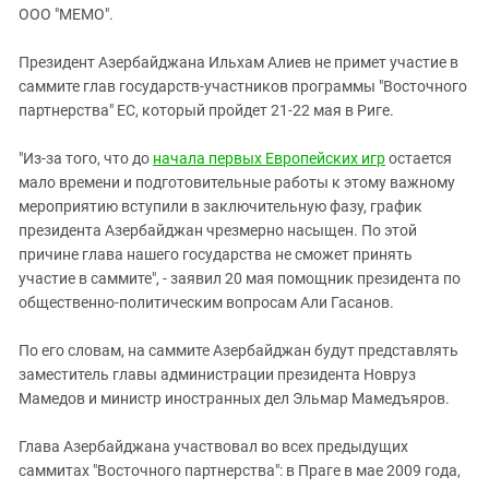
ЗАСТАВЛЯЕТ
ООО "МЕМО".
Дагестан
КАВКАЗ ЗА ПАЛЕСТИНУ
Ингушетия
ИНАКОМЫСЛИЕ В ЧЕЧНЕ
Президент Азербайджана Ильхам Алиев не примет участие в
саммите глав государств-участников программы "Восточного
Кабардино-Балкария
ПРЕСЛЕДОВАНИЕ АКТИВИСТОВ
партнерства" ЕС, который пройдет 21-22 мая в Риге.
МОБИЛИЗАЦИЯ И ПРОТЕСТЫ
Калмыкия
Карачаево-Черкесия
"Из-за того, что до
начала первых Европейских игр
остается
мало времени и подготовительные работы к этому важному
Краснодарский край
мероприятию вступили в заключительную фазу, график
Нагорный Карабах
президента Азербайджан чрезмерно насыщен. По этой
причине глава нашего государства не сможет принять
Российская Федерация
участие в саммите", - заявил 20 мая помощник президента по
Ростовская область
общественно-политическим вопросам Али Гасанов.
Северная Осетия - Алания
По его словам, на саммите Азербайджан будут представлять
СКФО
заместитель главы администрации президента Новруз
Ставропольский край
Мамедов и министр иностранных дел Эльмар Мамедъяров.
Чечня
Глава Азербайджана участвовал во всех предыдущих
Южная Осетия
саммитах "Восточного партнерства": в Праге в мае 2009 года,