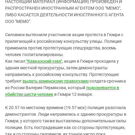
НАСТОЯЩИЙ МАТЕРИАЛ (ИНФОРМАЦИЯ) ПРОИЗВЕДЕН И
ЗАСТАВЛЯЕТ
Дагестан
РАСПРОСТРАНЕН ИНОСТРАННЫМ АГЕНТОМ ООО "МЕМО",
КАВКАЗ ЗА ПАЛЕСТИНУ
Ингушетия
ЛИБО КАСАЕТСЯ ДЕЯТЕЛЬНОСТИ ИНОСТРАННОГО АГЕНТА
ИНАКОМЫСЛИЕ В ЧЕЧНЕ
ООО "МЕМО".
Кабардино-Балкария
ПРЕСЛЕДОВАНИЕ АКТИВИСТОВ
МОБИЛИЗАЦИЯ И ПРОТЕСТЫ
Калмыкия
Силовики вытеснили участников акции протеста в Гюмри с
прилегающей к российскому консульству улицы. Полиция
Карачаево-Черкесия
применила против протестующих спецсредства, восемь
Краснодарский край
человек госпитализированы.
Как писал
Нагорный Карабах
"Кавказский узел"
, акция в Гюмри проходила у
здания местной прокуратуры, затем демонстранты
Российская Федерация
направились к российскому консульству. Протестующие
Ростовская область
требуют
выдать армянскому правосудию
солдата-срочника
из России Валерия Пермякова, который
подозревается в
Северная Осетия - Алания
убийстве шести человек
в Гюмри 12 января.
СКФО
К 20.57 по местному времени (19.57 мск) полиция разогнала
Ставропольский край
демонстрантов. Люди направились к зданию прокуратуры в
Чечня
Гюмри, у которого также выставлены дополнительные силы
Южная Осетия
полиции. Есть пострадавшие как со стороны протестующих,
так и со стороны силовиков, их точное число пока