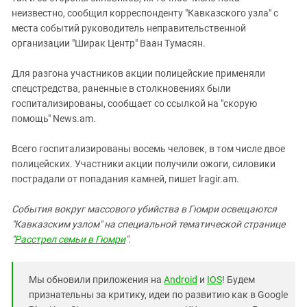
Южный Кавказ
неизвестно, сообщил корреспонденту "Кавказского узла" с
ЮФО
места событий руководитель неправительственной
организации "Ширак Центр" Ваан Тумасян.
Для разгона участников акции полицейские применяли
спецстредства, раненные в столкновениях были
госпитализированы, сообщает со ссылкой на "скорую
помощь" News.am.
Всего госпитализированы восемь человек, в том числе двое
полицейских. Участники акции получили ожоги, силовики
пострадали от попадания камней, пишет lragir.am.
События вокруг массового убийства в Гюмри освещаются
"Кавказским узлом" на специальной тематической странице
"
Расстрел семьи в Гюмри
".
Мы обновили приложения на
Android
и
IOS
! Будем
признательны за критику, идеи по развитию как в Google