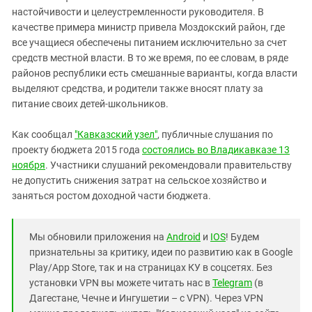
настойчивости и целеустремленности руководителя. В
качестве примера министр привела Моздокский район, где
все учащиеся обеспечены питанием исключительно за счет
средств местной власти. В то же время, по ее словам, в ряде
районов республики есть смешанные варианты, когда власти
выделяют средства, и родители также вносят плату за
питание своих детей-школьников.
Как сообщал
"Кавказский узел"
, публичные слушания по
проекту бюджета 2015 года
состоялись во Владикавказе 13
ноября
. Участники слушаний рекомендовали правительству
не допустить снижения затрат на сельское хозяйство и
заняться ростом доходной части бюджета.
Мы обновили приложения на
Android
и
IOS
! Будем
признательны за критику, идеи по развитию как в Google
Play/App Store, так и на страницах КУ в соцсетях. Без
установки VPN вы можете читать нас в
Telegram
(в
Дагестане, Чечне и Ингушетии – с VPN). Через VPN