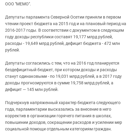
ЗАСТАВЛЯЕТ
ООО "МЕМО".
Дагестан
КАВКАЗ ЗА ПАЛЕСТИНУ
Ингушетия
ИНАКОМЫСЛИЕ В ЧЕЧНЕ
Депутаты парламента Северной Осетии приняли в первом
чтении проект бюджета на 2015 год и на плановый период на
Кабардино-Балкария
ПРЕСЛЕДОВАНИЕ АКТИВИСТОВ
2016-2017 годы. В соответствии с документом в следующем
МОБИЛИЗАЦИЯ И ПРОТЕСТЫ
Калмыкия
году доходы республики составят 19,177 млрд рублей,
Карачаево-Черкесия
расходы - 19,649 млрд рублей, дефицит бюджета - 472 млн
рублей.
Краснодарский край
Нагорный Карабах
Депутаты согласились с тем, что на 2016 год планируется
бездефицитный бюджет, при котором доходы и расходы
Российская Федерация
станут одинаковыми - по 19,031 млрд рублей, а в 2017 году
Ростовская область
доходы прогнозируются в сумме 19,758 млрд рублей, а
Северная Осетия - Алания
дефицит — 145 млн рублей.
СКФО
Подчеркнув напряженный характер бюджета следующего
Ставропольский край
года, парламентарии высказались за внесение в него
корректив в организации горячего питания в школах,
Чечня
повышении доходов, сокращении расходов и усилении мер
Южная Осетия
социальной помощи отдельным категориям граждан.