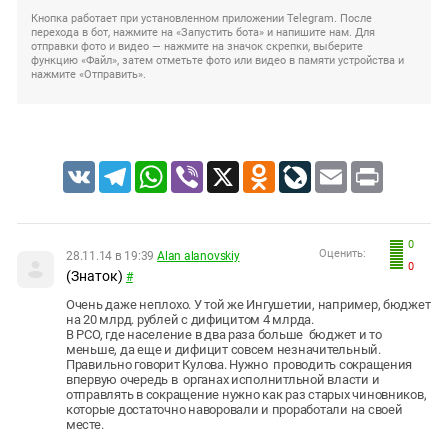
Кнопка работает при установленном приложении Telegram. После
перехода в бот, нажмите на «Запустить бота» и напишите нам. Для
отправки фото и видео — нажмите на значок скрепки, выберите
функцию «Файл», затем отметьте фото или видео в памяти устройства и
нажмите «Отправить».
VK
Telegram
WhatsApp
Viber
X
Odnoklassniki
LiveJournal
Email
Print
0
Оценить:
28.11.14 в 19:39
Alan alanovskiy
0
(Знаток)
#
Очень даже неплохо. У той же Ингушетии, например, бюджет
на 20 млрд. рублей с дифицитом 4 млрда.
В РСО, где население в два раза больше бюджет и то
меньше, да еще и дифицит совсем незначительный.
Правильно говорит Кулова. Нужно проводить сокращения
впервую очередь в органах исполнитльной власти и
отправлять в сокращение нужно как раз старых чиновников,
которые достаточно наворовали и проработали на своей
месте.