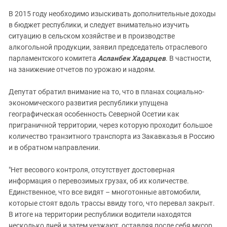
Южный Кавказ
В 2015 году необходимо изыскивать дополнительные доходы
ЮФО
в бюджет республики, и следует внимательно изучить
ситуацию в сельском хозяйстве и в производстве
алкогольной продукции, заявил председатель отраслевого
парламентского комитета
Асланбек Хадарцев
. В частности,
на занижение отчетов по урожаю и надоям.
Депутат обратил внимание на то, что в планах социально-
экономического развития республики упущена
географическая особенность Северной Осетии как
приграничной территории, через которую проходит большое
количество транзитного транспорта из Закавказья в Россию
и в обратном направлении.
"Нет весового контроля, отсутствует достоверная
информация о перевозимых грузах, об их количестве.
Единственное, что все видят – многотонные автомобили,
которые стоят вдоль трассы ввиду того, что перевал закрыт.
В итоге на территории республики водители находятся
несколько дней и затем уезжают, оставляя после себя мусор.