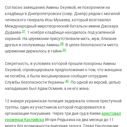
Согласно завещанию Амины Окуевой, ее похоронили на
кладбище в Днепропетровске (совр. Днепр) рядом с могилой
чеченского
генерала Исы Мунаева, который возглавлял
Международный миротворческий батальон имени Джохара
37
Дудаева
. 1 ноября кладбище находилось под усиленной
охраной. На церемонии присутствовали мать, муж, близкие
38
друзья и сослуживцы Амины
. В целях безопасности место
39
церемонии держалось в тайне
.
Секретность, в условиях которой прошли похороны Амины
Окуевой, спровоцировала предположение о том, что женщина
не погибла, а была инсценирована сообщил сотрудник
40
Службы безопасности Украины
. По одной из версий, целью
нападавших был Адам Осмаев, а не его жена.
12 января украинская полиция задержала членов преступной
группы, один из участников которой подозревается в
организации покушения. Через три дня суд в Киеве
арестовал
уроженца Каспийска
Игоря Редькина на два месяца до 11
марта без возможности внесения залога. Глава Нацполиции