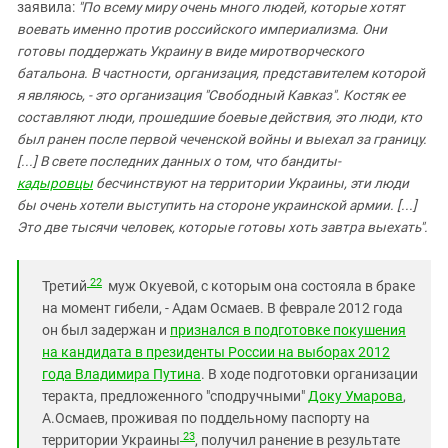
заявила:
"По всему миру очень много людей, которые хотят
воевать именно против российского империализма. Они
готовы поддержать Украину в виде миротворческого
батальона. В частности, организация, представителем которой
я являюсь, - это организация "Свободный Кавказ". Костяк ее
составляют люди, прошедшие боевые действия, это люди, кто
был ранен после первой чеченской войны и выехал за границу.
[...] В свете последних данных о том, что бандиты-
кадыровцы
бесчинствуют на территории Украины, эти люди
бы очень хотели выступить на стороне украинской армии. [...]
Это две тысячи человек, которые готовы хоть завтра выехать".
22
Третий
муж Окуевой, с которым она состояла в браке
на момент гибели, - Адам Осмаев. В феврале 2012 года
он был задержан и
признался в подготовке покушения
на кандидата в президенты России на выборах 2012
года Владимира Путина
.
В ходе подготовки организации
теракта, предложенного "сподручными"
Доку Умарова
,
А.Осмаев, проживая по поддельному паспорту на
23
территории Украины
, получил ранение в результате