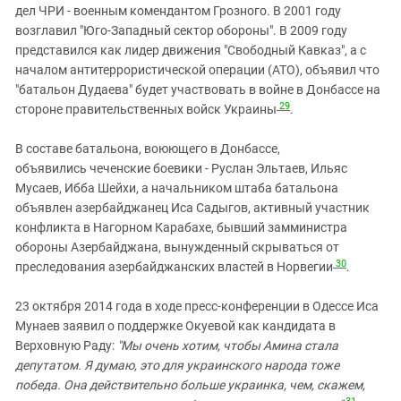
дел ЧРИ - военным комендантом Грозного. В 2001 году
возглавил "Юго-Западный сектор обороны". В 2009 году
представился как лидер движения "Свободный Кавказ", а с
началом антитеррористической операции (АТО), объявил что
"батальон Дудаева" будет участвовать в войне в Донбассе на
29
стороне правительственных войск Украины
.
В составе батальона, воюющего в Донбассе,
объявились чеченские боевики - Руслан Эльтаев, Ильяс
Мусаев, Ибба Шейхи, а начальником штаба батальона
объявлен азербайджанец Иса Садыгов, активный участник
конфликта в Нагорном Карабахе, бывший замминистра
обороны Азербайджана, вынужденный скрываться от
30
преследования азербайджанских властей в Норвегии
.
23 октября 2014 года в ходе пресс-конференции в Одессе Иса
Мунаев заявил о поддержке Окуевой как кандидата в
Верховную Раду:
"Мы очень хотим, чтобы Амина стала
депутатом. Я думаю, это для украинского народа тоже
победа. Она действительно больше украинка, чем, скажем,