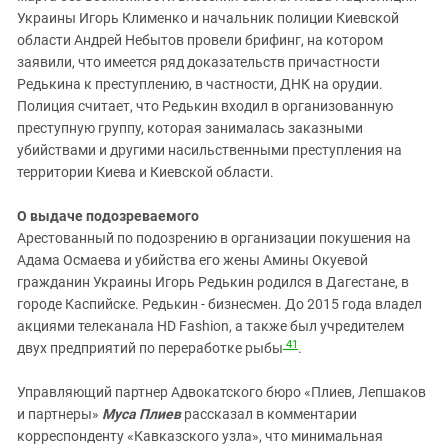
Украины Игорь Клименко и начальник полиции Киевской
области Андрей Небытов провели брифинг, на котором
заявили, что имеется ряд доказательств причастности
Редькина к преступлению, в частности, ДНК на орудии.
Полиция считает, что Редькин входил в организованную
преступную группу, которая занималась заказными
убийствами и другими насильственными преступления на
территории Киева и Киевской области.
О выдаче подозреваемого
Арестованный по подозрению в организации покушения на
Адама Осмаева и убийства его жены Амины Окуевой
гражданин Украины Игорь Редькин родился в Дагестане, в
городе Каспийске. Редькин - бизнесмен. До 2015 года владел
акциями телеканала HD Fashion, а также был учредителем
41
двух предприятий по переработке рыбы
.
Управляющий партнер Адвокатского бюро «Плиев, Лепшаков
и партнеры»
Муса Плиев
рассказал в комментарии
корреспонденту «Кавказского узла», что минимальная