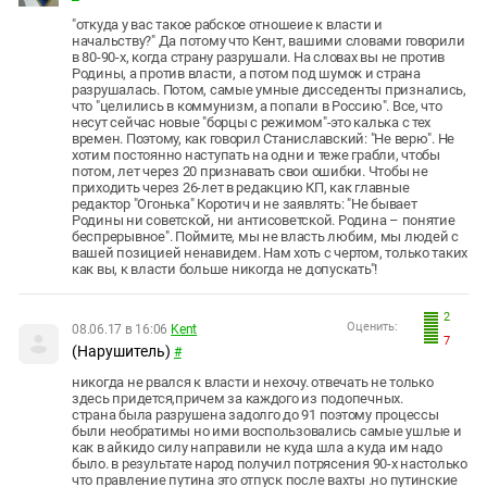
"откуда у вас такое рабское отношеие к власти и
начальству?" Да потому что Кент, вашими словами говорили
в 80-90-х, когда страну разрушали. На словах вы не против
Родины, а против власти, а потом под шумок и страна
разрушалась. Потом, самые умные дисседенты признались,
что "целились в коммунизм, а попали в Россию". Все, что
несут сейчас новые "борцы с режимом"-это калька с тех
времен. Поэтому, как говорил Станиславский: "Не верю". Не
хотим постоянно наступать на одни и теже грабли, чтобы
потом, лет через 20 признавать свои ошибки. Чтобы не
приходить через 26-лет в редакцию КП, как главные
редактор "Огонька" Коротич и не заявлять: "Не бывает
Родины ни советской, ни антисоветской. Родина – понятие
беспрерывное". Поймите, мы не власть любим, мы людей с
вашей позицией ненавидем. Нам хоть с чертом, только таких
как вы, к власти больше никогда не допускать"!
2
Оценить:
08.06.17 в 16:06
Kent
7
(Нарушитель)
#
никогда не рвался к власти и нехочу. отвечать не только
здесь придется,причем за каждого из подопечных.
страна была разрушена задолго до 91 поэтому процессы
были необратимы но ими воспользовались самые ушлые и
как в айкидо силу направили не куда шла а куда им надо
было. в результате народ получил потрясения 90-х настолько
что правление путина это отпуск после вахты .но путинские