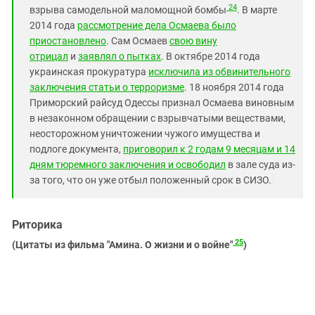
24
взрыва самодельной маломощной бомбы
. В марте
2014 года
рассмотрение дела Осмаева было
приостановлено
. Сам Осмаев
свою вину
отрицал
и
заявлял о пытках
. В октябре 2014 года
украинская прокуратура
исключила из обвинительного
заключения статьи о терроризме
. 18 ноября 2014 года
Приморский райсуд Одессы признал Осмаева виновным
в незаконном обращении с взрывчатыми веществами,
неосторожном уничтожении чужого имущества и
подлоге документа,
приговорил к 2 годам 9 месяцам и 14
дням тюремного заключения и освободил
в зале суда из-
за того, что он уже отбыл положенный срок в СИЗО.
Риторика
25
(Цитаты из фильма
"Амина. О жизни и о войне
"
)