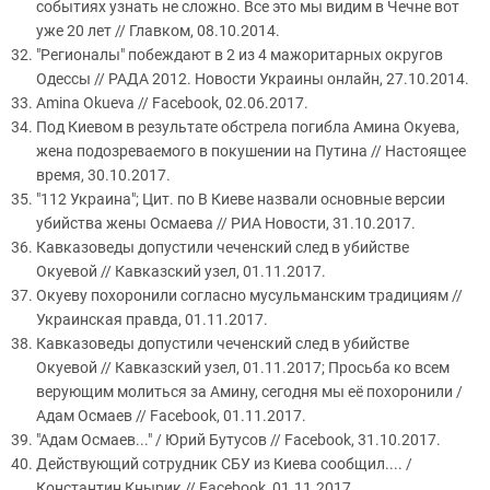
событиях узнать не сложно. Все это мы видим в Чечне вот
уже 20 лет // Главком, 08.10.2014.
"Регионалы" побеждают в 2 из 4 мажоритарных округов
Одессы // РАДА 2012. Новости Украины онлайн, 27.10.2014.
Amina Okueva // Facebook, 02.06.2017.
Под Киевом в результате обстрела погибла Амина Окуева,
жена подозреваемого в покушении на Путина // Настоящее
время, 30.10.2017.
"112 Украина"; Цит. по В Киеве назвали основные версии
убийства жены Осмаева // РИА Новости, 31.10.2017.
Кавказоведы допустили чеченский след в убийстве
Окуевой // Кавказский узел, 01.11.2017.
Окуеву похоронили согласно мусульманским традициям //
Украинская правда, 01.11.2017.
Кавказоведы допустили чеченский след в убийстве
Окуевой // Кавказский узел, 01.11.2017; Просьба ко всем
верующим молиться за Амину, сегодня мы её похоронили /
Адам Осмаев // Facebook, 01.11.2017.
"Адам Осмаев..." / Юрий Бутусов // Facebook, 31.10.2017.
Действующий сотрудник СБУ из Киева сообщил.... /
Константин Кнырик // Facebook, 01.11.2017.