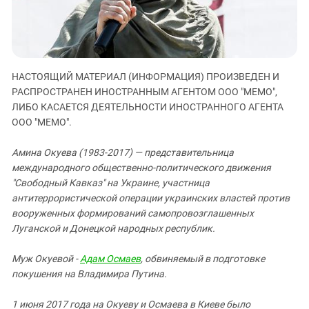
ЗАСТАВЛЯЕТ
Дагестан
КАВКАЗ ЗА ПАЛЕСТИНУ
Ингушетия
ИНАКОМЫСЛИЕ В ЧЕЧНЕ
Кабардино-Балкария
ПРЕСЛЕДОВАНИЕ АКТИВИСТОВ
МОБИЛИЗАЦИЯ И ПРОТЕСТЫ
Калмыкия
НАСТОЯЩИЙ МАТЕРИАЛ (ИНФОРМАЦИЯ) ПРОИЗВЕДЕН И
РАСПРОСТРАНЕН ИНОСТРАННЫМ АГЕНТОМ ООО "МЕМО",
Карачаево-Черкесия
ЛИБО КАСАЕТСЯ ДЕЯТЕЛЬНОСТИ ИНОСТРАННОГО АГЕНТА
Краснодарский край
ООО "МЕМО".
Нагорный Карабах
Амина Окуева (1983-2017) — представительница
Российская Федерация
международного общественно-политического движения
Ростовская область
"Свободный Кавказ" на Украине, участница
антитеррористической операции украинских властей против
Северная Осетия - Алания
вооруженных формирований самопровозглашенных
СКФО
Луганской и Донецкой народных республик.
Ставропольский край
Муж Окуевой -
Адам Осмаев
, обвиняемый в подготовке
Чечня
покушения на Владимира Путина.
Южная Осетия
1 июня 2017 года на Окуеву и Осмаева в Киеве было