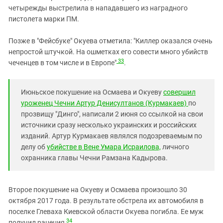
четырежды выстрелила в нападавшего из наградного
пистолета марки ПМ.
Позже в "Фейсбуке" Окуева отметила: "Киллер оказался очень
непростой штучкой. На ошметках его совести много убийств
33
чеченцев в том числе и в Европе"
.
Июньское покушение на Осмаева и Окуеву
совершил
уроженец Чечни Артур Денисултанов (Курмакаев)
по
прозвищу "Динго", написали 2 июня со ссылкой на свои
источники сразу несколько украинских и российских
изданий. Артур Курмакаев являлся подозреваемым по
делу об
убийстве в Вене Умара Исраилова,
личного
охранника главы Чечни Рамзана Кадырова.
Второе покушение на Окуеву и Осмаева произошло 30
октября 2017 года. В результате обстрела их автомобиля в
поселке Глеваха Киевской области Окуева погибла. Ее муж
34
получил ранения
.