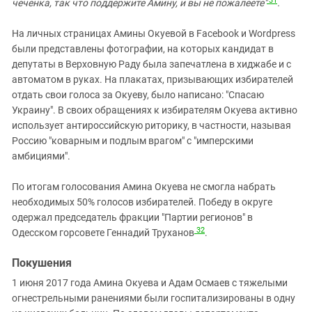
31
чеченка, так что поддержите Амину, и вы не пожалеете"
.
На личных страницах Амины Окуевой в Facebook и Wordpress
были представлены фотографии, на которых кандидат в
депутаты в Верховную Раду была запечатлена в хиджабе и с
автоматом в руках. На плакатах, призывающих избирателей
отдать свои голоса за Окуеву, было написано: "Спасаю
Украину". В своих обращениях к избирателям Окуева активно
использует антироссийскую риторику, в частности, называя
Россию "коварным и подлым врагом" с "имперскими
амбициями".
По итогам голосования Амина Окуева не смогла набрать
необходимых 50% голосов избирателей. Победу в округе
одержал председатель фракции "Партии регионов" в
32
Одесском горсовете Геннадий Труханов
.
Покушения
1 июня 2017 года Амина Окуева и Адам Осмаев с тяжелыми
огнестрельными ранениями были госпитализированы в одну