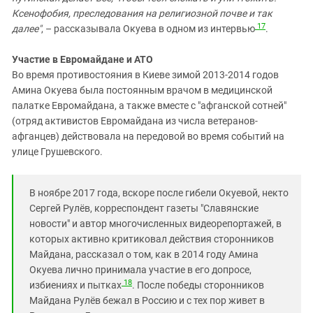
Ксенофобия, преследования на религиозной почве и так
17
далее"
, – рассказывала Окуева в одном из интервью
.
Участие в Евромайдане и АТО
Во время противостояния в Киеве зимой 2013-2014 годов
Амина Окуева была постоянным врачом в медицинской
палатке Евромайдана, а также вместе с "афганской сотней"
(отряд активистов Евромайдана из числа ветеранов-
афганцев) действовала на передовой во время событий на
улице Грушевского.
В ноябре 2017 года, вскоре после гибели Окуевой, некто
Сергей Рулёв, корреспондент газеты "Славянские
новости" и автор многочисленных видеорепортажей, в
которых активно критиковал действия сторонников
Майдана, рассказал о том, как в 2014 году Амина
Окуева лично принимала участие в его допросе,
18
избиениях и пытках
. После победы сторонников
Майдана Рулёв бежал в Россию и с тех пор живет в