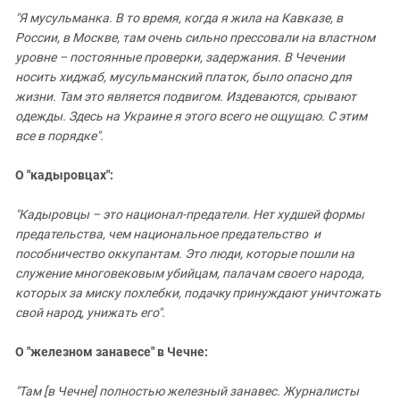
"Я мусульманка. В то время, когда я жила на Кавказе, в
России, в Москве, там очень сильно прессовали на властном
уровне – постоянные проверки, задержания. В Чечении
носить хиджаб, мусульманский платок, было опасно для
жизни. Там это является подвигом. Издеваются, срывают
одежды. Здесь на Украине я этого всего не ощущаю. С этим
все в порядке".
О "кадыровцах":
"Кадыровцы – это национал-предатели. Нет худшей формы
предательства, чем национальное предательство и
пособничество оккупантам. Это люди, которые пошли на
служение многовековым убийцам, палачам своего народа,
которых за миску похлебки,
подачку
принуждают уничтожать
свой народ, унижать его".
О "железном занавесе" в Чечне:
"Там [в Чечне] полностью железный занавес. Журналисты