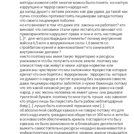
методы изжили себя .многое можно было понять но наглую
коррупцию и террор своего народа нет.
да запад душит с китаем росиию как два удава. да такой как
путин способен противостоять лицемерам запада потому
что своего лицемерия поболее.
но кто виноват в том что даже эти законы не работают? кто
виноват что силовики стали хуже гестапо,кто виноват что
правохранители нарушают права и они и есть настоящие
[...]? . для чего росгваридии огнеметы? почему внутренние
войска 6,5 млн а вооруженные силы 1,6 вместе со
стройбатом кухней и военкоматами? кто занимается
внутренними делами ?
никто поэтому мы имея такую территорию и ресурсы
унижаемся что бы получить клочок земли .поэтому мы
злимся тому как живут в чехии .катаре норвегии или
дании.мы чувствуем что мы заложники терористов которые
кричат что они борятся с терроризмом . террористы которых
не думают о народе и пустят в расход без зазрения совести.
даже лицемеры европы заботятся о чужих беженцах потому
что это какой никакой ресурс . а кремлю все равно на свой
народ. у нас жизнь человека не имеет цены .она дешевле
туалетной бумаги. поэтому по мне пусть лучше нас завоюет
кто угодно лишь бы перестать быть рабом неблагодарных
бояр [...] .лучше быть колонией германии чем [...].
об абсолютной свободе кавкза я не говорю потому что для
этого надо иметь гражданское общество от 300 млн и хотя бы
в основах себя обеспечивать.кремль постарался что бы у
кавказа не было возможности в ближайшие десятилетия
выжить самостоятельно.ресурсы нещадно выкачиваются а
инфраструктура не поднимается .уровень жизни ухудшается.