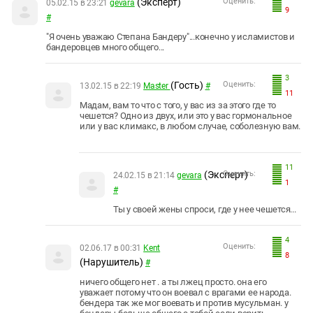
(Эксперт)
Оценить:
05.02.15 в 23:21
gevara
9
#
"Я очень уважаю Степана Бандеру"...конечно у исламистов и
бандеровцев много общего...
3
(Гость)
Оценить:
13.02.15 в 22:19
Master
#
11
Мадам, вам то что с того, у вас из за этого где то
чешется? Одно из двух, или это у вас гормональное
или у вас климакс, в любом случае, соболезную вам.
11
(Эксперт)
Оценить:
24.02.15 в 21:14
gevara
1
#
Ты у своей жены спроси, где у нее чешется...
4
Оценить:
02.06.17 в 00:31
Kent
8
(Нарушитель)
#
ничего общего нет . а ты лжец просто. она его
уважает потому что он воевал с врагами ее народа.
бендера так же мог воевать и против мусульман. у