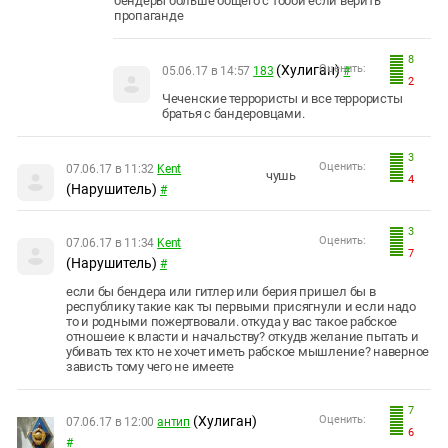
бендеры больше общего с тобой если верить
пропаганде
8
(Хулиган)
Оценить:
05.06.17 в 14:57
183
#
2
Чеченские террористы и все террористы
братья с бандеровцами.
3
Оценить:
07.06.17 в 11:32
Kent
чушь
4
(Нарушитель)
#
3
Оценить:
07.06.17 в 11:34
Kent
7
(Нарушитель)
#
если бы бендера или гитлер или берия пришел бы в
республику такие как ты первыми присягнули и если надо
то и родными пожертвовали. откуда у вас такое рабское
отношеие к власти и начальству? откудв желание пытать и
убивать тех кто не хочет иметь рабское мышление? наверное
зависть тому чего не имеете
7
(Хулиган)
Оценить:
07.06.17 в 12:00
антип
6
#