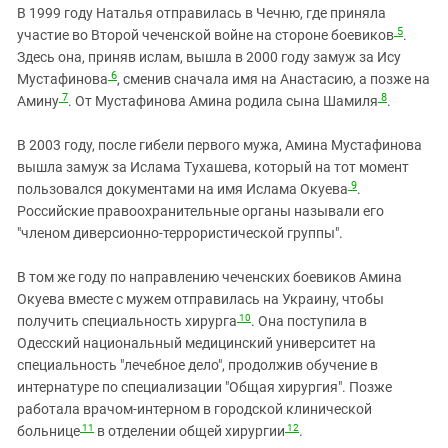
В 1999 году Наталья отправилась в Чечню, где приняла
5
участие во Второй чеченской войне на стороне боевиков
.
Здесь она, приняв ислам, вышла в 2000 году замуж за Ису
6
Мустафинова
, сменив сначала имя на Анастасию, а позже на
7
8
Амину
. От Мустафинова Амина родила сына Шамиля
.
В 2003 году, п
осле гибели первого мужа,
Амина Мустафинова
вышла замуж за
Ислама Тухашева, который на тот момент
9
пользовался документами на имя Ислама Окуева
.
Российские правоохранительные органы называли его
"членом диверсионно-террористической группы".
В том же году по направлению чеченских боевиков Амина
Окуева вместе с мужем отправилась на Украину, чтобы
10
получить специальность хирурга
. Она поступила в
Одесский национальный медицинский университет на
специальность "лечебное дело", продолжив обучение в
интернатуре по специализации "Общая хирургия". Позже
работала врачом-интерном в городской клинической
11
12
больнице
в отделении общей хирургии
.