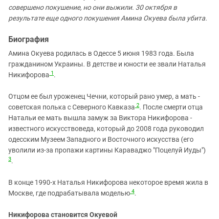
Южный Кавказ
совершено покушение, но они выжили. 30 октября в
ЮФО
результате еще одного покушения Амина Окуева была убита.
Биография
Амина Окуева родилась в Одессе 5 июня 1983 года. Была
гражданином Украины.
В детстве и юности
ее звали Наталья
1
Никифорова
.
Отцом ее был уроженец Чечни, который рано умер, а мать -
2
советская полька с Северного Кавказа
. После смерти отца
Натальи ее мать вышла замуж за Виктора Никифорова -
известного искусствоведа, который до 2008 года руководил
одесским Музеем Западного и Восточного искусства (его
уволили из-за пропажи картины Караваджо "Поцелуй Иуды")
3
.
В конце 1990-х Наталья Никифорова некоторое время жила в
4
Москве, где подрабатывала моделью
.
Никифорова становится Окуевой