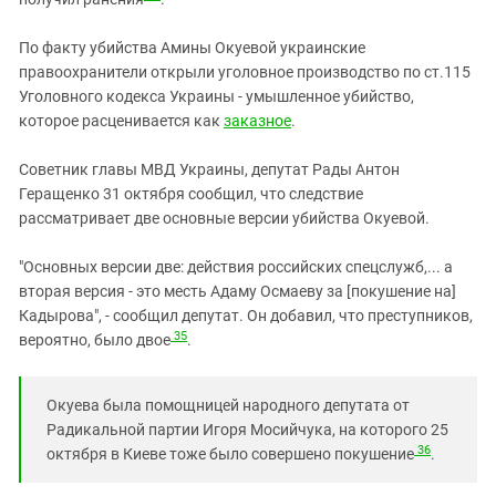
По факту убийства Амины Окуевой украинские
правоохранители открыли уголовное производство по ст.115
Уголовного кодекса Украины - умышленное убийство,
которое расценивается как
заказное
.
Cоветник главы МВД Украины, депутат Рады Антон
Геращенко 31 октября сообщил, что следствие
рассматривает две основные версии убийства Окуевой.
"Основных версии две: действия российских спецслужб,... а
вторая версия - это месть Адаму Осмаеву за [покушение на]
Кадырова", - сообщил депутат. Он добавил, что преступников,
35
вероятно, было двое
.
Окуева была помощницей народного депутата от
Радикальной партии Игоря Мосийчука, на которого 25
36
октября в Киеве тоже было совершено покушение
.