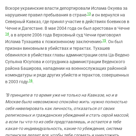
Вскоре украинские власти депортировали Ислама Окуева за
13
нарушение правил пребывания в стране
и он вернулся на
Северный Кавказ, где принял участие в действиях боевиков в
Чечне и Дагестане. В мае 2004 года он был арестован в Чечне
14
, а в апреле 2006 года Верховный суд Чечни приговорил
15
Ислама Тухашева к пожизненному заключению
. Он был
признан виновным в убийствах и терактах. Тухашев
обвинялся в убийствах главы администрации села Ца-Ведено
Супьяна Юсупова и сотрудника администрации Веденского
района Баширова, нападении на военнослужащих районной
комендатуры и ряде других убийств и терактов, совершенных
16
в 2003 году
.
"В принципе в то время уже не только на Кавказе, но и в
Москве было невозможно спокойно жить: нужно полностью
себя нивелировать как личность, отказаться от своих
религиозных и гражданских убеждений и стать серой массой,
а если ты что-то из себя представляешь, и остается в тебе
какая-то индивидуальность, какие-то убеждения, система
путинская делает все, чтобы тебя сломать и уничтожить.