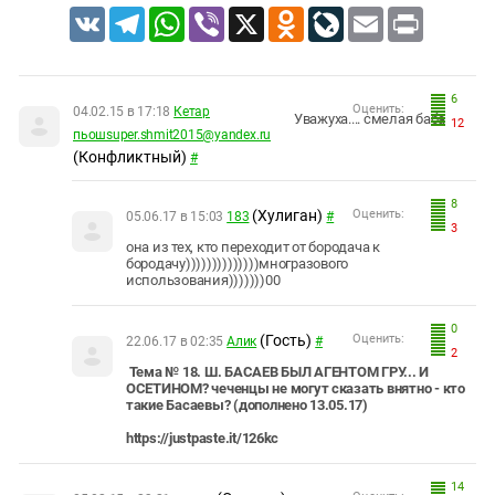
VK
Telegram
WhatsApp
Viber
X
Odnoklassniki
LiveJournal
Email
Print
6
Оценить:
04.02.15 в 17:18
Кетар
Уважуха.... смелая баба
12
пьошsuper.shmit2015@yandex.ru
(Конфликтный)
#
8
(Хулиган)
Оценить:
05.06.17 в 15:03
183
#
3
она из тех, кто переходит от бородача к
бородачу))))))))))))))многразового
использования)))))))00
0
(Гость)
Оценить:
22.06.17 в 02:35
Алик
#
2
Тема № 18. Ш. БАСАЕВ БЫЛ АГЕНТОМ ГРУ... И
ОСЕТИНОМ? чеченцы не могут сказать внятно - кто
такие Басаевы? (дополнено 13.05.17)
https://justpaste.it/126kc
14