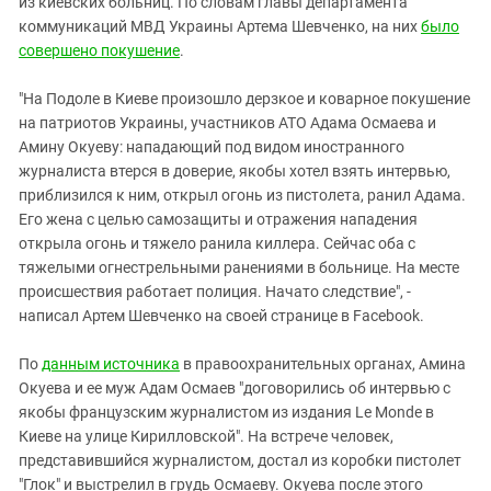
из киевских больниц. По словам главы департамента
коммуникаций МВД Украины Артема Шевченко, на них
было
совершено покушение
.
"На Подоле в Киеве произошло дерзкое и коварное покушение
на патриотов Украины, участников АТО Адама Осмаева и
Амину Окуеву: нападающий под видом иностранного
журналиста втерся в доверие, якобы хотел взять интервью,
приблизился к ним, открыл огонь из пистолета, ранил Адама.
Его жена с целью самозащиты и отражения нападения
открыла огонь и тяжело ранила киллера. Сейчас оба с
тяжелыми огнестрельными ранениями в больнице. На месте
происшествия работает полиция. Начато следствие", -
написал Артем Шевченко на своей странице в Facebook.
По
данным источника
в правоохранительных органах, Амина
Окуева и ее муж Адам Осмаев "договорились об интервью с
якобы французским журналистом из издания Le Monde в
Киеве на улице Кирилловской". На встрече человек,
представившийся журналистом, достал из коробки пистолет
"Глок" и выстрелил в грудь Осмаеву. Окуева после этого