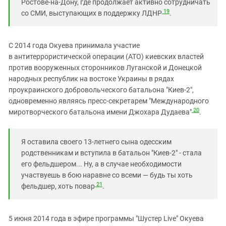
Ростове-на-Дону, где продолжает активно сотрудничать
19
со СМИ, выступающих в поддержку ЛДНР
.
С 2014 года Окуева принимала участие
в антитеррористической операции (АТО) киевских властей
против вооруженных сторонников Луганской и Донецкой
народных республик на востоке Украины в рядах
проукраинского добровольческого батальона "Киев-2",
одновременно являясь пресс-секретарем "Международного
20
миротворческого батальона имени Джохара Дудаева"
.
Я оставила своего 13-летнего сына одесским
родственникам и вступила в батальон "Киев-2" - стала
его фельдшером... Ну, а в случае необходимости
участвуешь в бою наравне со всеми — будь ты хоть
21
фельдшер, хоть повар
.
5 июня 2014 года в эфире программы "Шустер Live" Окуева