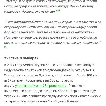
"Твиттер" я получаю угрозы от чеченцев, живущих в России,
которые преданы авторитарному лидеру Чечни Рамзану
26
Кадырову. Но меня это не пугает"
.
"У нас постоянно бывает какая-то информация о том, что и со
стороны российских спецслужб, и со стороны кадыровских
формирований есть заказы на покушение на наши жизни.
Поэтому, конечно, мы всегда настороже, не расслабляемся,
всегда стараемся друг друга прикрывать, всегда вооружены"
27
.
Участие в выборах
В 2014 году Амина Окуева баллотировалась в Верховную
Раду самовыдвиженкой по одномандатному округу №136
Суворовского района Одессы, где проживают более 180 тыс.
избирателей. Кроме нее, в выборах по этому
округу
участвовали еще 23 претендента
. Решение о
выдвижении ее кандидатом на выборах в Верховную Раду
Украины было принято президиумом близкой к ичкерийским
сепаратистам организации "Свободный Кавказ".